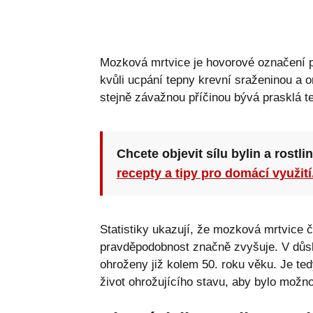
Mozková mrtvice je hovorové označení p
kvůli ucpání tepny krevní sraženinou a
stejně závažnou příčinou bývá prasklá 
Chcete objevit sílu bylin a rostli
recepty a tipy pro domácí využití
Statistiky ukazují, že mozková mrtvice č
pravděpodobnost značně zvyšuje. V důsl
ohroženy již kolem 50. roku věku. Je tedy
život ohrožujícího stavu, aby bylo možn