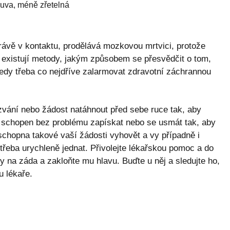
uva, méně zřetelná
právě v kontaktu, prodělává mozkovou mrtvici, protože
 existují metody, jakým způsobem se přesvědčit o tom,
tedy třeba co nejdříve zalarmovat zdravotní záchrannou
vání nebo žádost natáhnout před sebe ruce tak, aby
é schopen bez problému zapískat nebo se usmát tak, aby
schopna takové vaší žádosti vyhovět a vy případně i
je třeba urychleně jednat. Přivolejte lékařskou pomoc a do
hy na záda a zakloňte mu hlavu. Buďte u něj a sledujte ho,
u lékaře.