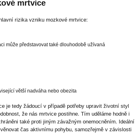
kové mrtvice
lavní rizika vzniku mozkové mrtvice:
kaci může představovat také dlouhodobě užívaná
isející větší nadváha nebo obezita
 je tedy žádoucí v případě potřeby upravit životní styl
odobnost, že nás mrtvice postihne. Tím uděláme hodně i
chráněni také proti jiným závažným onemocněním. Ideální
ě a věnovat čas aktivnímu pohybu, samozřejmě v závislosti