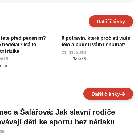
Další články
uřete před pečením?
9 potravin, které pročistí vaše
o nedělat? Má to
tělo a budou vám i chutnat!
ní rizika
21. 11. 2018
 2018
Tomáš
omáš
Další články
nec a Šafářová: Jak slavní rodiče
vávají děti ke sportu bez nátlaku
026