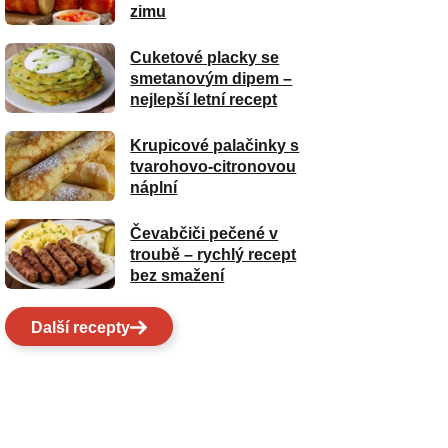
zimu
Cuketové placky se
smetanovým dipem –
nejlepší letní recept
Krupicové palačinky s
tvarohovo-citronovou
náplní
Čevabčiči pečené v
troubě – rychlý recept
bez smažení
Další recepty