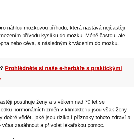
ro náhlou mozkovou příhodu, která nastává nejčastěji
 omezením přívodu kyslíku do mozku. Méně častou, ale
tepna nebo céva, s následným krvácením do mozku.
n?
Prohlédněte si naše e-herbáře s praktickými
.
astěji postihuje ženy a s věkem nad 70 let se
edku hormonálních změn v klimakteriu jsou však ženy
 dobré vědět, jaké jsou rizika i příznaky tohoto zdraví a
o včas zasáhnout a přivolat lékařskou pomoc.