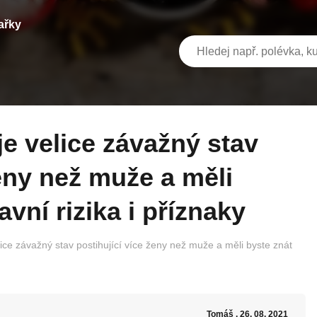
ařky
ženy než muže a měli
avní rizika i příznaky
ice závažný stav postihující více ženy než muže a měli byste znát
Tomáš
, 26. 08. 2021