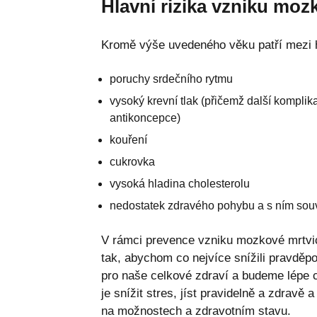
Hlavní rizika vzniku moz
Kromě výše uvedeného věku patří mezi h
poruchy srdečního rytmu
vysoký krevní tlak (přičemž další kompli
antikoncepce)
kouření
cukrovka
vysoká hladina cholesterolu
nedostatek zdravého pohybu a s ním souv
V rámci prevence vzniku mozkové mrtvice
tak, abychom co nejvíce snížili pravděp
pro naše celkové zdraví a budeme lépe 
je snížit stres, jíst pravidelně a zdrav
na možnostech a zdravotním stavu.