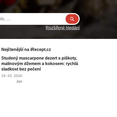
Rozšířené hledání
Nejčtenější na iRecept.cz
Studený mascarpone dezert s piškoty,
malinovým džemem a kokosem: rychlá
sladkost bez pečení
19. 03. 2026
Jan