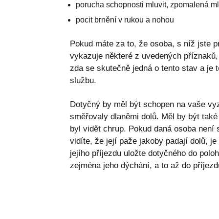
porucha schopnosti mluvit, zpomalená ml
pocit brnění v rukou a nohou
Pokud máte za to, že osoba, s níž jste 
vykazuje některé z uvedených příznaků,
zda se skutečně jedná o tento stav a je 
službu.
Dotyčný by měl být schopen na vaše vyz
směřovaly dlaněmi dolů. Měl by být tak
byl vidět chrup. Pokud daná osoba není 
vidíte, že její paže jakoby padají dolů, 
jejího příjezdu uložte dotyčného do polo
zejména jeho dýchání, a to až do příjezd