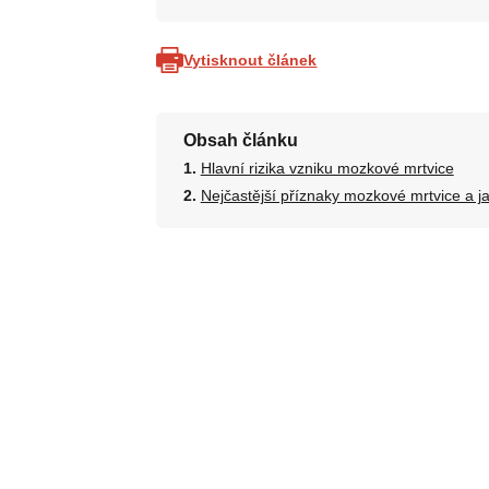
Vytisknout článek
Obsah článku
Hlavní rizika vzniku mozkové mrtvice
Nejčastější příznaky mozkové mrtvice a j