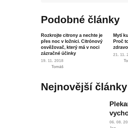
Podobné články
Rozkrojte citrony a nechte je
Mytí k
přes noc v ložnici. Citrónový
Proč t
osvěžovač, který má v noci
zdravot
zázračné účinky
21. 11.
19. 11. 2018
T
Tomáš
Nejnovější články
Pleka
vycho
06. 08. 2