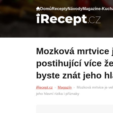
Domů
Recepty
Návody
Magazín
e-Kuch
Mozková mrtvice je velice závažný stav
postihující více 
byste znát jeho hl
iRecept.cz
Magazín
Mozková mrtvice je vel
jeho hlavní rizika i příznaky