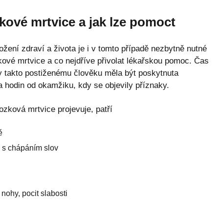
kové mrtvice a jak lze pomoct
žení zdraví a života je i v tomto případě nezbytně nutné
ové mrtvice a co nejdříve přivolat lékařskou pomoc. Čas
y takto postiženému člověku měla být poskytnuta
a hodin od okamžiku, kdy se objevily příznaky.
zková mrtvice projevuje, patří
ě
e s chápáním slov
nohy, pocit slabosti