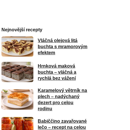
Nejnovější recepty
Vláčná olejová litá
buchta s mramorovým
efektem
Hrnková maková
buchta – vláčná a
rychlá bez vážení
Karamelový větrník na
plech – nadýchaný
dezert pro celou
rodinu
Babiččino zavařované
lečo – recept na celou