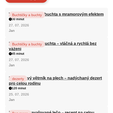
Vláčná olejová litá buchta s mramorovým efektem
Buchtičky a buchty
30 minut
27. 07. 2026
Jan
Hrnková maková buchta – vláčná a rychlá bez
Buchtičky a buchty
vážení
45 minut
27. 07. 2026
Jan
Karamelový větrník na plech – nadýchaný dezert
dezerty
pro celou rodinu
120 minut
25. 07. 2026
Jan
Babiččino zavařované lečo – recept na celou