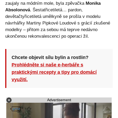
zaujaly na módním mole, byla zpěvačka
Monika
Absolonová
. Šestatřicetiletá… pardon,
devětačtyřicetiletá umělkyně se prošla v modelu
návrhářky Martiny Pipkové Loudové s grácií zkušené
modelky – přitom za sebou má teprve nedávno
ukončenou rekonvalescenci po operaci žil.
Chcete objevit sílu bylin a rostlin?
Prohlédněte si naše e-herbáře s
praktickými recepty a tipy pro domácí
využití.
Advertisement