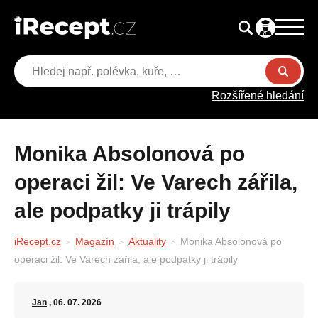
Rozšířené hledání
Monika Absolonová po
operaci žil: Ve Varech zářila,
ale podpatky ji trápily
iRecept.cz
Magazín
Aktuality
Monika Absolonová po
operaci žil: Ve Varech zářila, ale podpatky ji trápily
Jan
, 06. 07. 2026