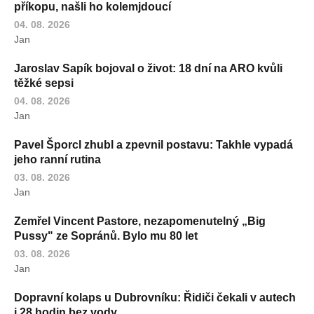
příkopu, našli ho kolemjdoucí
04. 08. 2026
Jan
Jaroslav Sapík bojoval o život: 18 dní na ARO kvůli
těžké sepsi
04. 08. 2026
Jan
Pavel Šporcl zhubl a zpevnil postavu: Takhle vypadá
jeho ranní rutina
03. 08. 2026
Jan
Zemřel Vincent Pastore, nezapomenutelný „Big
Pussy" ze Sopránů. Bylo mu 80 let
03. 08. 2026
Jan
Dopravní kolaps u Dubrovníku: Řidiči čekali v autech
i 28 hodin bez vody