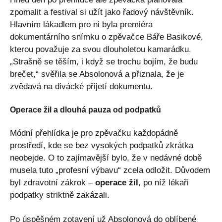
zpomalit a festival si užít jako řadový návštěvník.
Hlavním lákadlem pro ni byla premiéra
dokumentárního snímku o zpěvačce Báře Basikové,
kterou považuje za svou dlouholetou kamarádku.
„Strašně se těším, i když se trochu bojím, že budu
brečet,“ svěřila se Absolonová a přiznala, že je
zvědavá na divácké přijetí dokumentu.
Operace žil a dlouhá pauza od podpatků
Módní přehlídka je pro zpěvačku každopádně
prostředí, kde se bez vysokých podpatků zkrátka
neobejde. O to zajímavější bylo, že v nedávné době
musela tuto „profesní výbavu“ zcela odložit. Důvodem
byl zdravotní zákrok –
operace žil
, po níž lékaři
podpatky striktně zakázali.
Po úspěšném zotavení už Absolonová do oblíbené