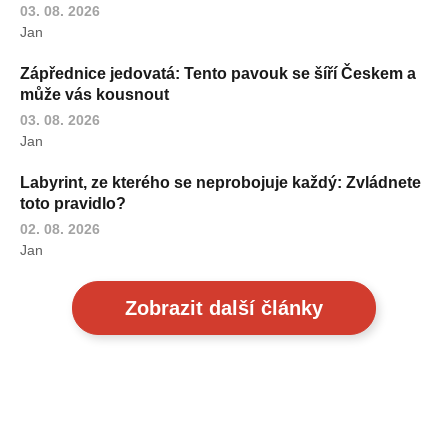
03. 08. 2026
Jan
Zápřednice jedovatá: Tento pavouk se šíří Českem a
může vás kousnout
03. 08. 2026
Jan
Labyrint, ze kterého se neprobojuje každý: Zvládnete
toto pravidlo?
02. 08. 2026
Jan
Zobrazit další články