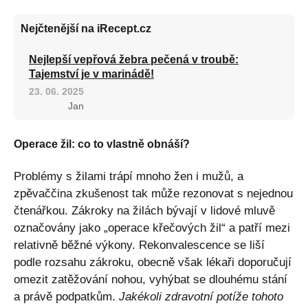
Nejčtenější na iRecept.cz
Nejlepší vepřová žebra pečená v troubě:
Tajemství je v marinádě!
23. 06. 2025
Jan
Operace žil: co to vlastně obnáší?
Problémy s žilami trápí mnoho žen i mužů, a
zpěvaččina zkušenost tak může rezonovat s nejednou
čtenářkou. Zákroky na žilách bývají v lidové mluvě
označovány jako „operace křečových žil“ a patří mezi
relativně běžné výkony. Rekonvalescence se liší
podle rozsahu zákroku, obecně však lékaři doporučují
omezit zatěžování nohou, vyhýbat se dlouhému stání
a právě podpatkům.
Jakékoli zdravotní potíže tohoto