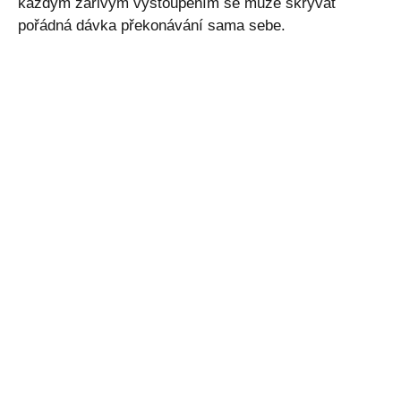
každým zářivým vystoupením se může skrývat
pořádná dávka překonávání sama sebe.