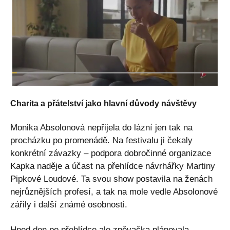
Charita a přátelství jako hlavní důvody návštěvy
Monika Absolonová nepřijela do lázní jen tak na
procházku po promenádě. Na festivalu ji čekaly
konkrétní závazky – podpora dobročinné organizace
Kapka naděje a účast na přehlídce návrhářky Martiny
Pipkové Loudové. Ta svou show postavila na ženách
nejrůznějších profesí, a tak na mole vedle Absolonové
zářily i další známé osobnosti.
Hned den po přehlídce ale zpěvačka plánovala