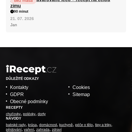
Bez masa
zimu
90 minut
21. 07. 2026
Jan
DŮLEŽITÉ ODKAZY
Kontakty
Cookies
GDPR
Sitemap
Obecné podmínky
RECEPTY
chuťovky
polévky
dorty
NÁVODY
babské rady
krása
domácnost
kuchyně
péče o tělo
tipy a triky
pěstování
vaření
zahrada
zdraví