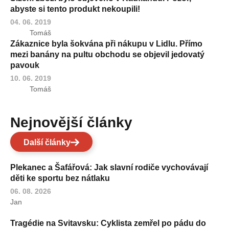
abyste si tento produkt nekoupili!
04. 06. 2019
Tomáš
Zákaznice byla šokvána při nákupu v Lidlu. Přímo
mezi banány na pultu obchodu se objevil jedovatý
pavouk
10. 06. 2019
Tomáš
Nejnovější články
Další články
Plekanec a Šafářová: Jak slavní rodiče vychovávají
děti ke sportu bez nátlaku
06. 08. 2026
Jan
Tragédie na Svitavsku: Cyklista zemřel po pádu do