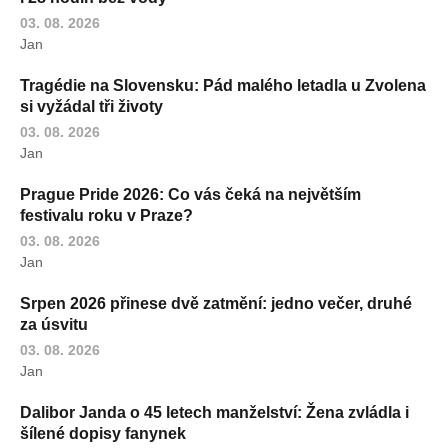
03. 08. 2026
Jan
Tragédie na Slovensku: Pád malého letadla u Zvolena
si vyžádal tři životy
03. 08. 2026
Jan
Prague Pride 2026: Co vás čeká na největším
festivalu roku v Praze?
03. 08. 2026
Jan
Srpen 2026 přinese dvě zatmění: jedno večer, druhé
za úsvitu
03. 08. 2026
Jan
Dalibor Janda o 45 letech manželství: Žena zvládla i
šílené dopisy fanynek