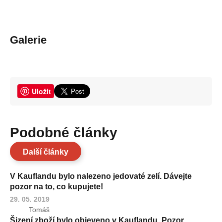
Galerie
Uložit
Podobné články
Další články
V Kauflandu bylo nalezeno jedovaté zelí. Dávejte
pozor na to, co kupujete!
29. 05. 2019
Tomáš
Šizení zboží bylo objeveno v Kauflandu. Pozor,