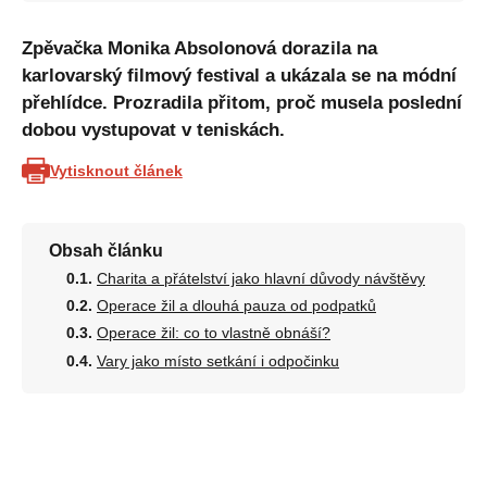
Zpěvačka Monika Absolonová dorazila na
karlovarský filmový festival a ukázala se na módní
přehlídce. Prozradila přitom, proč musela poslední
dobou vystupovat v teniskách.
Vytisknout článek
Obsah článku
Charita a přátelství jako hlavní důvody návštěvy
Operace žil a dlouhá pauza od podpatků
Operace žil: co to vlastně obnáší?
Vary jako místo setkání i odpočinku