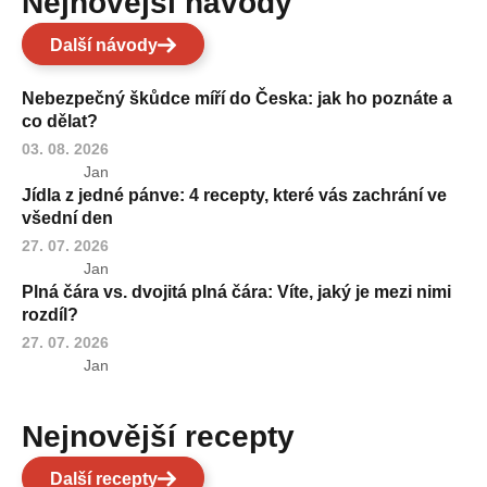
Nejnovější návody
Další návody
Nebezpečný škůdce míří do Česka: jak ho poznáte a
co dělat?
03. 08. 2026
Jan
Jídla z jedné pánve: 4 recepty, které vás zachrání ve
všední den
27. 07. 2026
Jan
Plná čára vs. dvojitá plná čára: Víte, jaký je mezi nimi
rozdíl?
27. 07. 2026
Jan
Nejnovější recepty
Další recepty