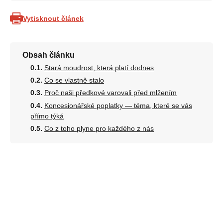
Vytisknout článek
Obsah článku
Stará moudrost, která platí dodnes
Co se vlastně stalo
Proč naši předkové varovali před mlžením
Koncesionářské poplatky — téma, které se vás
přímo týká
Co z toho plyne pro každého z nás