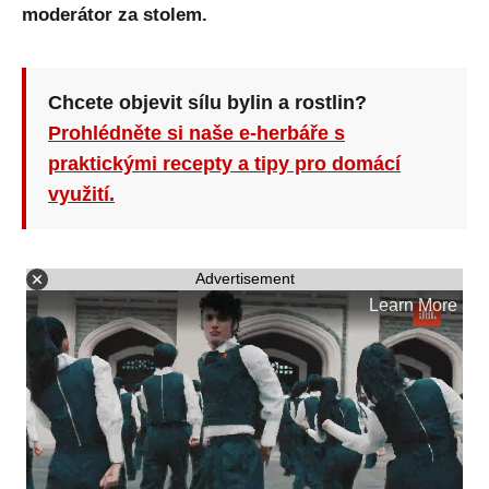
moderátor za stolem.
Chcete objevit sílu bylin a rostlin?
Prohlédněte si naše e-herbáře s
praktickými recepty a tipy pro domácí
využití.
Advertisement