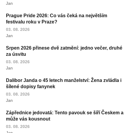
Jan
Prague Pride 2026: Co vás čeká na největším
festivalu roku v Praze?
03. 08. 2026
Jan
Srpen 2026 přinese dvě zatmění: jedno večer, druhé
za úsvitu
03. 08. 2026
Jan
Dalibor Janda o 45 letech manželství: Žena zvládla i
šílené dopisy fanynek
03. 08. 2026
Jan
Zápřednice jedovatá: Tento pavouk se šíří Českem a
může vás kousnout
03. 08. 2026
Jan