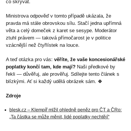
co skrývat.
Ministrova odpověď v tomto případě ukázala, že
pravda má stále obrovskou sílu. Stačí jedna upřímná
věta a celý domeček z karet se sesype. Moderátor
ztuhl právem — taková přímočarost je v politice
vzácnější než čtyřlístek na louce.
A teď otázka pro vás:
věříte, že vaše koncesionářské
poplatky končí tam, kde mají?
Naši předkové by
řekli — důvěřuj, ale prověřuj. Sdílejte tento článek s
blízkými. Ať si každý udělá obrázek sám. 🍀
Zdroje
blesk.cz – Klempíř mlžil ohledně peněz pro ČT a ČRo:
„Ta částka se může měnit, lidé poplatky nechtějí“