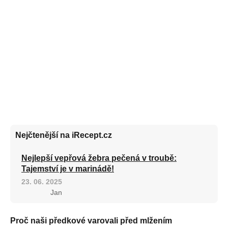
Nejčtenější na iRecept.cz
Nejlepší vepřová žebra pečená v troubě:
Tajemství je v marinádě!
23. 06. 2025
Jan
Proč naši předkové varovali před mlžením