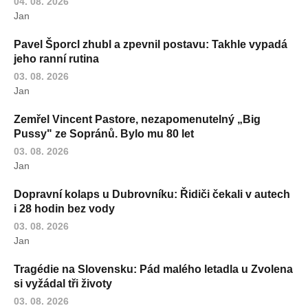
04. 08. 2026
Jan
Pavel Šporcl zhubl a zpevnil postavu: Takhle vypadá
jeho ranní rutina
03. 08. 2026
Jan
Zemřel Vincent Pastore, nezapomenutelný „Big
Pussy" ze Sopránů. Bylo mu 80 let
03. 08. 2026
Jan
Dopravní kolaps u Dubrovníku: Řidiči čekali v autech
i 28 hodin bez vody
03. 08. 2026
Jan
Tragédie na Slovensku: Pád malého letadla u Zvolena
si vyžádal tři životy
03. 08. 2026