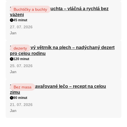
Hrnková maková buchta – vláčná a rychlá bez
Buchtičky a buchty
vážení
45 minut
27. 07. 2026
Jan
Karamelový větrník na plech – nadýchaný dezert
dezerty
pro celou rodinu
120 minut
25. 07. 2026
Jan
Babiččino zavařované lečo – recept na celou
Bez masa
zimu
90 minut
21. 07. 2026
Jan