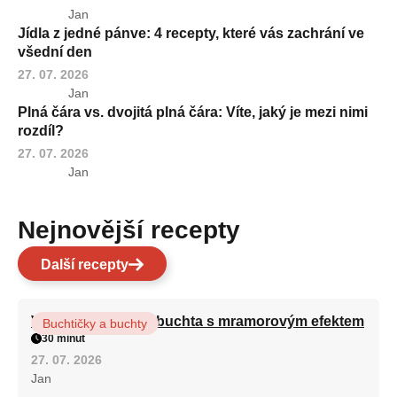
Jan
Jídla z jedné pánve: 4 recepty, které vás zachrání ve
všední den
27. 07. 2026
Jan
Plná čára vs. dvojitá plná čára: Víte, jaký je mezi nimi
rozdíl?
27. 07. 2026
Jan
Nejnovější recepty
Další recepty
Vláčná olejová litá buchta s mramorovým efektem
Buchtičky a buchty
30 minut
27. 07. 2026
Jan