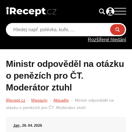
Rozšířené hledání
Ministr odpověděl na otázku
o penězích pro ČT.
Moderátor ztuhl
iRecept.cz
Magazín
Aktuality
Ministr odpověděl na
otázku o penězích pro ČT. Moderátor ztuhl
Jan
, 26. 04. 2026