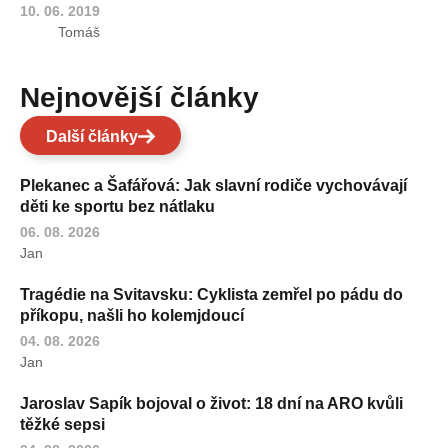
10. 06. 2019
Tomáš
Nejnovější články
Další články
Plekanec a Šafářová: Jak slavní rodiče vychovávají
děti ke sportu bez nátlaku
06. 08. 2026
Jan
Tragédie na Svitavsku: Cyklista zemřel po pádu do
příkopu, našli ho kolemjdoucí
04. 08. 2026
Jan
Jaroslav Sapík bojoval o život: 18 dní na ARO kvůli
těžké sepsi