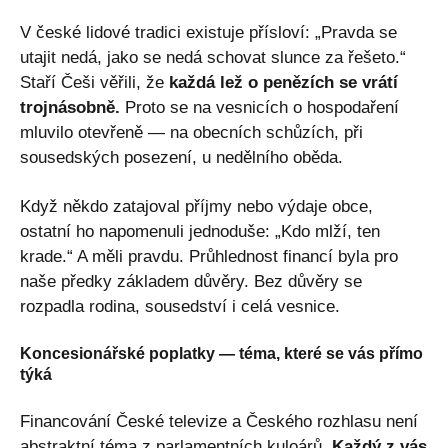
V české lidové tradici existuje přísloví: „Pravda se
utajit nedá, jako se nedá schovat slunce za řešeto.“
Staří Češi věřili, že
každá lež o penězích se vrátí
trojnásobně.
Proto se na vesnicích o hospodaření
mluvilo otevřeně — na obecních schůzích, při
sousedských posezení, u nedělního oběda.
Když někdo zatajoval příjmy nebo výdaje obce,
ostatní ho napomenuli jednoduše: „Kdo mlží, ten
krade.“ A měli pravdu. Průhlednost financí byla pro
naše předky základem důvěry. Bez důvěry se
rozpadla rodina, sousedství i celá vesnice.
Koncesionářské poplatky — téma, které se vás přímo
týká
Financování České televize a Českého rozhlasu není
abstraktní téma z parlamentních kuloárů.
Každý z vás