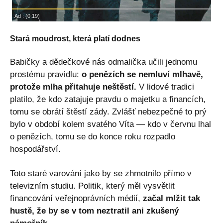
Stará moudrost, která platí dodnes
Babičky a dědečkové nás odmalička učili jednomu
prostému pravidlu:
o penězích se nemluví mlhavě,
protože mlha přitahuje neštěstí.
V lidové tradici
platilo, že kdo zatajuje pravdu o majetku a financích,
tomu se obrátí štěstí zády. Zvlášť nebezpečné to prý
bylo v období kolem svatého Víta — kdo v červnu lhal
o penězích, tomu se do konce roku rozpadlo
hospodářství.
Toto staré varování jako by se zhmotnilo přímo v
televizním studiu. Politik, který měl vysvětlit
financování veřejnoprávních médií,
začal mlžit tak
hustě, že by se v tom neztratil ani zkušený