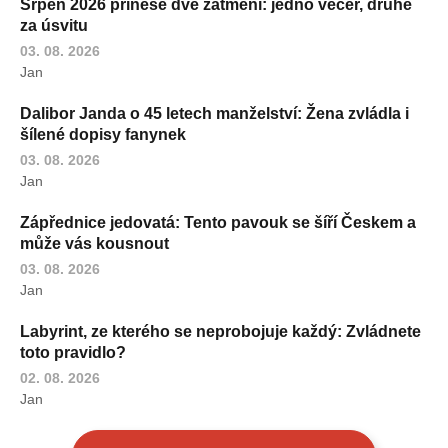
Srpen 2026 přinese dvě zatmění: jedno večer, druhé
za úsvitu
03. 08. 2026
Jan
Dalibor Janda o 45 letech manželství: Žena zvládla i
šílené dopisy fanynek
03. 08. 2026
Jan
Zápřednice jedovatá: Tento pavouk se šíří Českem a
může vás kousnout
03. 08. 2026
Jan
Labyrint, ze kterého se neprobojuje každý: Zvládnete
toto pravidlo?
02. 08. 2026
Jan