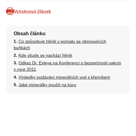
Vytisknout článek
Obsah článku
Co způsobuje hliník v pomalu se obnovujících
buňkách
Kde všude se nachází hliník
Odkaz Dr. Exleya na Konferenci o bezpečnosti vakcín
v roce 2011
Výsledky podávání minerálních vod s křemíkem
Jaké minerálky použít na kúru