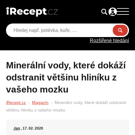
Rozšířené hledání
Minerální vody, které dokáží
odstranit většinu hliníku z
vašeho mozku
iRecept.cz
Magazín
Minerální vody, které dokáží odstranit
většinu hliníku z vašeho mozku
Jan
, 17. 02. 2020