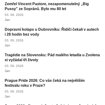
Zemřel Vincent Pastore, nezapomenutelný „Big
Pussy" ze Sopránů. Bylo mu 80 let
03. 08. 2026
Jan
Dopravní kolaps u Dubrovníku: Řidiči čekali v autech
i 28 hodin bez vody
03. 08. 2026
Jan
Tragédie na Slovensku: Pád malého letadla u Zvolena
si vyžádal tři životy
03. 08. 2026
Jan
Prague Pride 2026: Co vás čeká na největším
festivalu roku v Praze?
03. 08. 2026
Jan