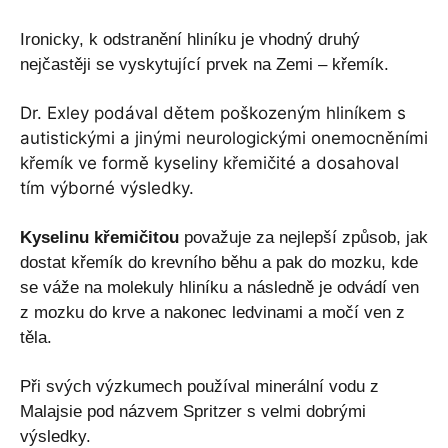
Ironicky, k odstranění hliníku je vhodný druhý
nejčastěji se vyskytující prvek na Zemi – křemík.
Dr.
Exley podával dětem poškozeným hliníkem s
autistickými a jinými neurologickými onemocněními
křemík ve formě kyseliny křemičité a dosahoval
tím výborné výsledky.
Kyselinu křemičitou
považuje za nejlepší způsob, jak
dostat křemík do krevního běhu a pak do mozku, kde
se váže na molekuly hliníku a následně je odvádí ven
z mozku do krve a nakonec ledvinami a močí ven z
těla.
Při svých výzkumech používal minerální vodu z
Malajsie pod názvem Spritzer s velmi dobrými
výsledky.