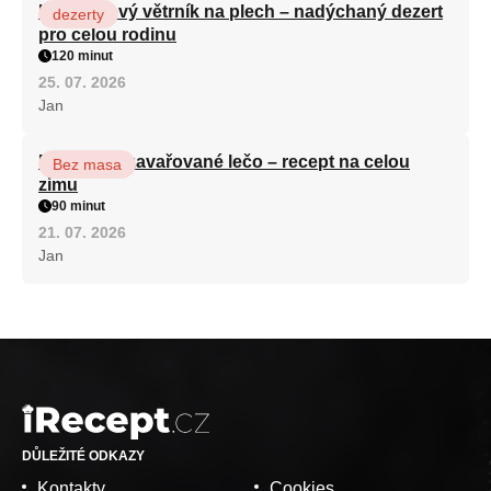
Karamelový větrník na plech – nadýchaný dezert
dezerty
pro celou rodinu
120 minut
25. 07. 2026
Jan
Babiččino zavařované lečo – recept na celou
Bez masa
zimu
90 minut
21. 07. 2026
Jan
DŮLEŽITÉ ODKAZY
Kontakty
Cookies