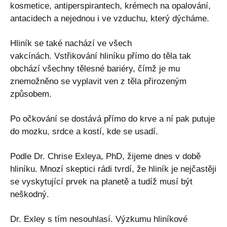
kosmetice, antiperspirantech, krémech na opalování,
antacidech a nejednou i ve vzduchu, který dýcháme.
Hliník se také nachází ve všech
vakcínách. Vstřikování hliníku přímo do těla tak
obchází všechny tělesné bariéry, čímž je mu
znemožněno se vyplavit ven z těla přirozeným
způsobem.
Po očkování se dostává přímo do krve a ní pak putuje
do mozku, srdce a kostí, kde se usadí.
Podle Dr. Chrise Exleya, PhD, žijeme dnes v době
hliníku. Mnozí skeptici rádi tvrdí, že hliník je nejčastěji
se vyskytující prvek na planetě a tudíž musí být
neškodný.
Dr. Exley s tím nesouhlasí. Výzkumu hliníkové