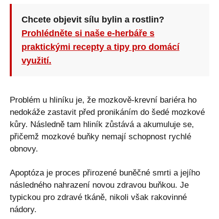
Chcete objevit sílu bylin a rostlin?
Prohlédněte si naše e-herbáře s
praktickými recepty a tipy pro domácí
využití.
Problém u hliníku je, že mozkově-krevní bariéra ho
nedokáže zastavit před pronikáním do šedé mozkové
kůry. Následně tam hliník zůstává a akumuluje se,
přičemž mozkové buňky nemají schopnost rychlé
obnovy.
Apoptóza je proces přirozené buněčné smrti a jejího
následného nahrazení novou zdravou buňkou. Je
typickou pro zdravé tkáně, nikoli však rakovinné
nádory.