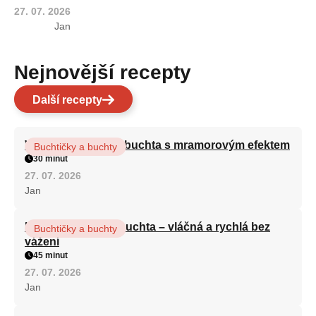
27. 07. 2026
Jan
Nejnovější recepty
Další recepty
Vláčná olejová litá buchta s mramorovým efektem
Buchtičky a buchty
30 minut
27. 07. 2026
Jan
Hrnková maková buchta – vláčná a rychlá bez
Buchtičky a buchty
vážení
45 minut
27. 07. 2026
Jan