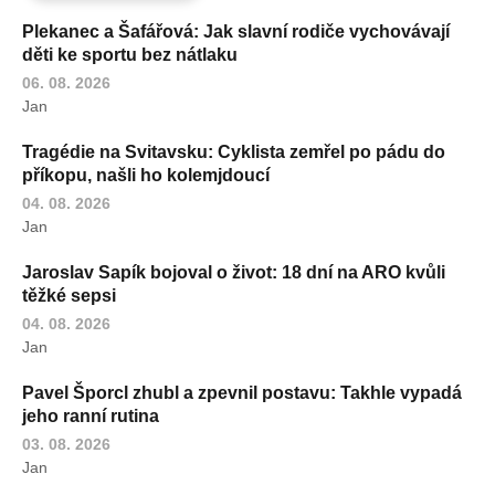
Plekanec a Šafářová: Jak slavní rodiče vychovávají
děti ke sportu bez nátlaku
06. 08. 2026
Jan
Tragédie na Svitavsku: Cyklista zemřel po pádu do
příkopu, našli ho kolemjdoucí
04. 08. 2026
Jan
Jaroslav Sapík bojoval o život: 18 dní na ARO kvůli
těžké sepsi
04. 08. 2026
Jan
Pavel Šporcl zhubl a zpevnil postavu: Takhle vypadá
jeho ranní rutina
03. 08. 2026
Jan