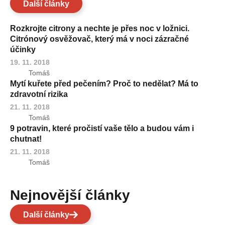
Další články
Rozkrojte citrony a nechte je přes noc v ložnici.
Citrónový osvěžovač, který má v noci zázračné
účinky
19. 11. 2018
Tomáš
Mytí kuřete před pečením? Proč to nedělat? Má to
zdravotní rizika
21. 11. 2018
Tomáš
9 potravin, které pročistí vaše tělo a budou vám i
chutnat!
21. 11. 2018
Tomáš
Nejnovější články
Další články