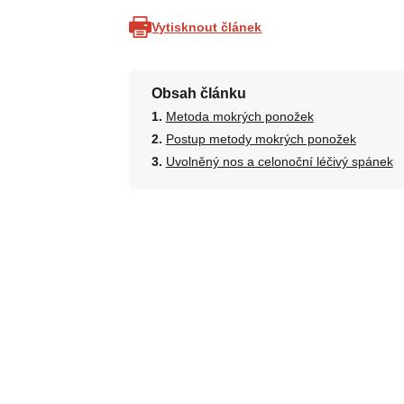
Vytisknout článek
Obsah článku
Metoda mokrých ponožek
Postup metody mokrých ponožek
Uvolněný nos a celonoční léčivý spánek