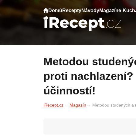
Domů
Recepty
Návody
Magazín
e-Kuch
Metodou studených a mokrých ponožek
proti nachlazení?
účinností!
iRecept.cz
Magazín
Metodou studených a m