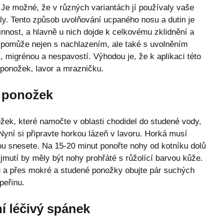
 Je možné, že v různých variantách jí používaly vaše
y. Tento způsob uvolňování ucpaného nosu a dutin je
činnost, a hlavně u nich dojde k celkovému zklidnění a
pomůže nejen s nachlazením, ale také s uvolněním
 migrénou a nespavostí. Výhodou je, že k aplikaci této
 ponožek, lavor a mrazničku.
 ponožek
žek, které namočte v oblasti chodidel do studené vody,
Nyní si připravte horkou lázeň v lavoru. Horká musí
ou snesete. Na 15-20 minut ponořte nohy od kotníku dolů
jmutí by měly být nohy prohřáté s růžolící barvou kůže.
u a přes mokré a studené ponožky obujte pár suchých
peřinu.
í léčivý spánek