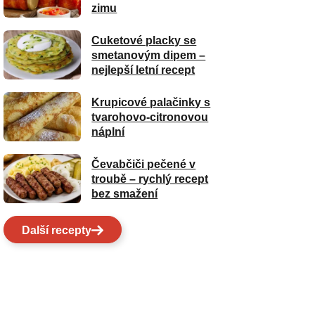
zimu
Cuketové placky se
smetanovým dipem –
nejlepší letní recept
Krupicové palačinky s
tvarohovo-citronovou
náplní
Čevabčiči pečené v
troubě – rychlý recept
bez smažení
Další recepty