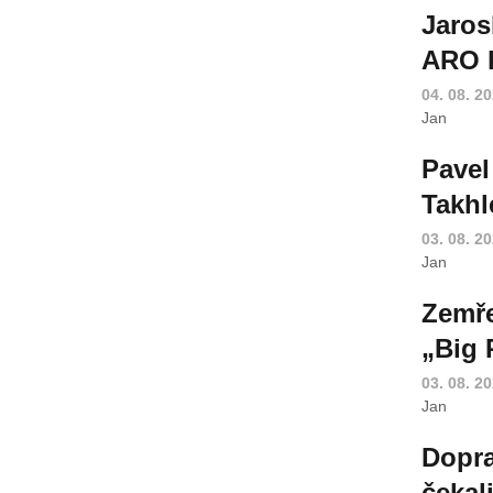
Jaros
ARO k
04. 08. 2
Jan
Pavel
Takhl
03. 08. 2
Jan
Zemře
„Big 
03. 08. 2
Jan
Dopra
čekal