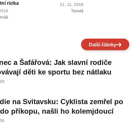
ní rizika
21. 11. 2018
 2018
Tomáš
omáš
Další články
nec a Šafářová: Jak slavní rodiče
vávají děti ke sportu bez nátlaku
026
die na Svitavsku: Cyklista zemřel po
do příkopu, našli ho kolemjdoucí
026