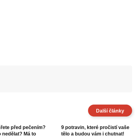
Další články
uřete před pečením?
9 potravin, které pročistí vaše
o nedělat? Má to
tělo a budou vám i chutnat!