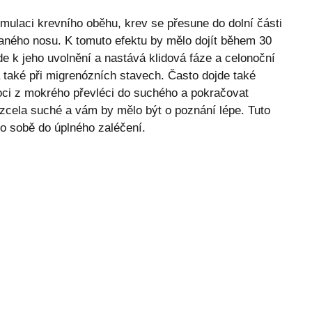
mulaci krevního oběhu, krev se přesune do dolní části
paného nosu. K tomuto efektu by mělo dojít během 30
e k jeho uvolnění a nastává klidová fáze a celonoční
 také při migrenózních stavech. Často dojde také
oci z mokrého převléci do suchého a pokračovat
zcela suché a vám by mělo být o poznání lépe. Tuto
o sobě do úplného zaléčení.