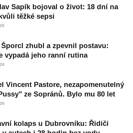
lav Sapík bojoval o život: 18 dní na
vůli těžké sepsi
026
 Šporcl zhubl a zpevnil postavu:
e vypadá jeho ranní rutina
026
l Vincent Pastore, nezapomenutelný
Pussy" ze Sopránů. Bylo mu 80 let
026
vní kolaps u Dubrovníku: Řidiči
i v autech i 28 hodin bez vody