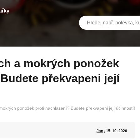
ařky
 Budete překvapeni její
okrých ponožek proti nachlazení? Budete překvapeni její účinností!
Jan
, 15. 10. 2020