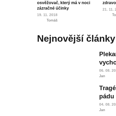
osvěžovač, který má v noci
zdravot
zázračné účinky
21. 11.
19. 11. 2018
T
Tomáš
Nejnovější články
Pleka
vycho
06. 08. 2
Jan
Tragé
pádu 
04. 08. 2
Jan