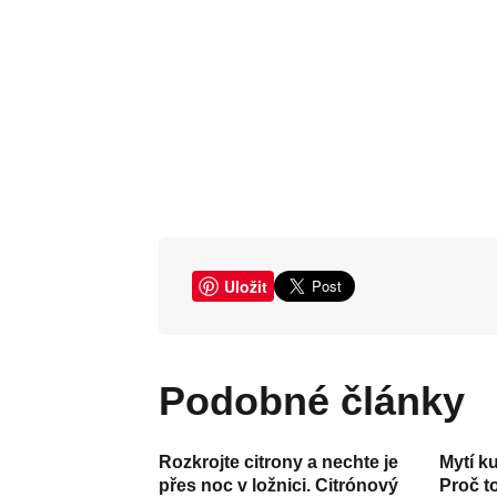
Uložit
Podobné články
Rozkrojte citrony a nechte je
Mytí k
přes noc v ložnici. Citrónový
Proč t