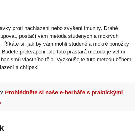
avky proti nachlazení nebo zvýšení imunity. Drahé
kupovat, postačí vám metoda studených a mokrých
ní. Říkáte si, jak by vám mohli studené a mokré ponožky
Budete překvapeni, ale tato prastará metoda je velmi
hanismů vlastního těla. Vyzkoušejte tuto metodu během
azení a chřipek!
n?
Prohlédněte si naše e-herbáře s praktickými
.
k