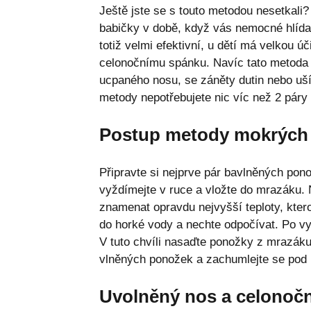
Ještě jste se s touto metodou nesetkali?
babičky v době, když vás nemocné hlídal
totiž velmi efektivní, u dětí má velkou ú
celonočnímu spánku. Navíc tato metoda 
ucpaného nosu, se záněty dutin nebo uší,
metody nepotřebujete nic víc než 2 páry
Postup metody mokrých
Připravte si nejprve pár bavlněných pono
vyždímejte v ruce a vložte do mrazáku. 
znamenat opravdu nejvyšší teploty, kter
do horké vody a nechte odpočívat. Po vy
V tuto chvíli nasaďte ponožky z mrazák
vlněných ponožek a zachumlejte se pod 
Uvolněný nos a celonočn