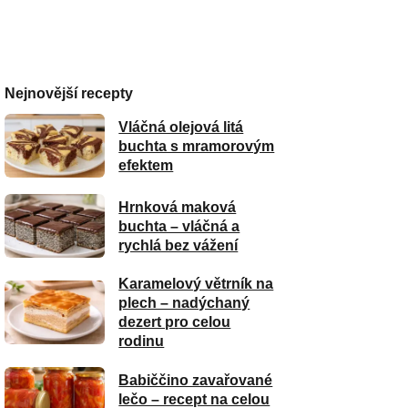
Nejnovější recepty
Vláčná olejová litá
buchta s mramorovým
efektem
Hrnková maková
buchta – vláčná a
rychlá bez vážení
Karamelový větrník na
plech – nadýchaný
dezert pro celou
rodinu
Babiččino zavařované
lečo – recept na celou