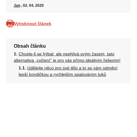
Jan
, 02. 04. 2020
Vytisknout článek
Obsah článku
Chcete-li se hýbat, ale neplýtvá svým časem, tato
alternativa „cvičení“ je pro vás přímo ideálním řešením!
Udělejte něco pro své tělo a to se vám odmění
lepší kondičkou a rychlejším spalováním tuků