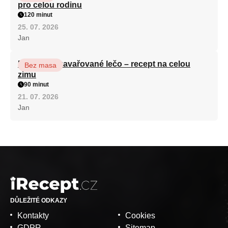
pro celou rodinu
120 minut
25. 07. 2026
Jan
Babiččino zavařované lečo – recept na celou
Bez masa
zimu
90 minut
21. 07. 2026
Jan
DŮLEŽITÉ ODKAZY
Kontakty
Cookies
GDPR
Sitemap