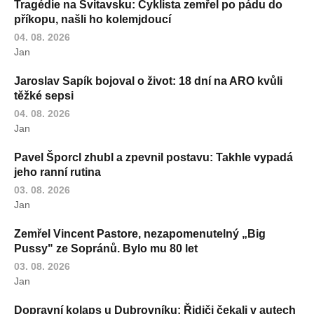
Tragédie na Svitavsku: Cyklista zemřel po pádu do
příkopu, našli ho kolemjdoucí
04. 08. 2026
Jan
Jaroslav Sapík bojoval o život: 18 dní na ARO kvůli
těžké sepsi
04. 08. 2026
Jan
Pavel Šporcl zhubl a zpevnil postavu: Takhle vypadá
jeho ranní rutina
03. 08. 2026
Jan
Zemřel Vincent Pastore, nezapomenutelný „Big
Pussy" ze Sopránů. Bylo mu 80 let
03. 08. 2026
Jan
Dopravní kolaps u Dubrovníku: Řidiči čekali v autech