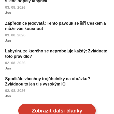
šílené dopisy fanynek
03. 08. 2026
Jan
Zápřednice jedovatá: Tento pavouk se šíří Českem a
může vás kousnout
03. 08. 2026
Jan
Labyrint, ze kterého se neprobojuje každý: Zvládnete
toto pravidlo?
02. 08. 2026
Jan
Spočítáte všechny trojúhelníky na obrázku?
Zvládnou to jen ti s vysokým IQ
02. 08. 2026
Jan
Zobrazit další články