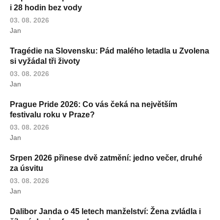
i 28 hodin bez vody
03. 08. 2026
Jan
Tragédie na Slovensku: Pád malého letadla u Zvolena
si vyžádal tři životy
03. 08. 2026
Jan
Prague Pride 2026: Co vás čeká na největším
festivalu roku v Praze?
03. 08. 2026
Jan
Srpen 2026 přinese dvě zatmění: jedno večer, druhé
za úsvitu
03. 08. 2026
Jan
Dalibor Janda o 45 letech manželství: Žena zvládla i