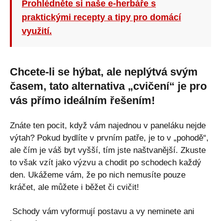
Prohlédněte si naše e-herbáře s
praktickými recepty a tipy pro domácí
využití.
Chcete-li se hýbat, ale neplýtvá svým
časem, tato alternativa „cvičení“ je pro
vás přímo ideálním řešením!
Znáte ten pocit, když vám najednou v paneláku nejde
výtah? Pokud bydlíte v prvním patře, je to v „pohodě“,
ale čím je váš byt vyšší, tím jste naštvanější. Zkuste
to však vzít jako výzvu a chodit po schodech každý
den. Ukážeme vám, že po nich nemusíte pouze
kráčet, ale můžete i běžet či cvičit!
Schody vám vyformují postavu a vy neminete ani