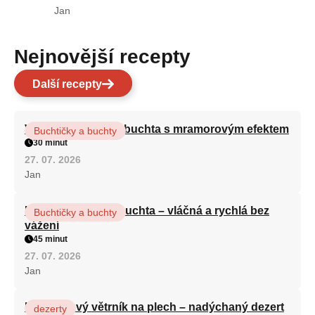
Jan
Nejnovější recepty
Další recepty
Vláčná olejová litá buchta s mramorovým efektem
Buchtičky a buchty
30 minut
27. 07. 2026
Jan
Hrnková maková buchta – vláčná a rychlá bez
Buchtičky a buchty
vážení
45 minut
27. 07. 2026
Jan
Karamelový větrník na plech – nadýchaný dezert
dezerty