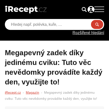
Rozšířené hledání
Megapevný zadek díky
jedinému cviku: Tuto věc
nevědomky provádíte každý
den, využijte to!
iRecept.cz
Magazín
Megapevný zadek díky jedinému
cviku: Tuto věc nevědomky provádíte každý den, využijte to!