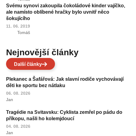
Svému synovi zakoupila čokoládové kinder vajíčko,
ale namísto oblíbené hračky bylo uvnitř něco
šokujícího
11. 06. 2019
Tomáš
Nejnovější články
Další články
Plekanec a Šafářová: Jak slavní rodiče vychovávají
děti ke sportu bez nátlaku
06. 08. 2026
Jan
Tragédie na Svitavsku: Cyklista zemřel po pádu do
příkopu, našli ho kolemjdoucí
04. 08. 2026
Jan