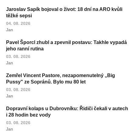
Jaroslav Sapík bojoval o život: 18 dní na ARO kvůli
těžké sepsi
04. 08. 2026
Jan
Pavel Šporcl zhubl a zpevnil postavu: Takhle vypadá
jeho ranní rutina
03. 08. 2026
Jan
Zemřel Vincent Pastore, nezapomenutelný „Big
Pussy" ze Sopránů. Bylo mu 80 let
03. 08. 2026
Jan
Dopravní kolaps u Dubrovníku: Řidiči čekali v autech
i 28 hodin bez vody
03. 08. 2026
Jan