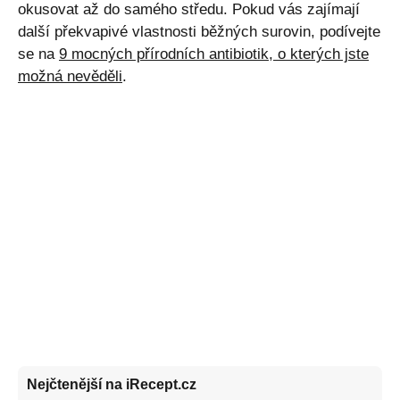
okusovat až do samého středu. Pokud vás zajímají
další překvapivé vlastnosti běžných surovin, podívejte
se na
9 mocných přírodních antibiotik, o kterých jste
možná nevěděli
.
Nejčtenější na iRecept.cz