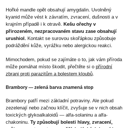
Hořké mandle opět obsahují amygdalin. Uvolněný
kyanid může vést k závratím, zvracení, dušnosti a v
krajním případě i k otravě.
Kešu ořechy v
přirozeném, nezpracovaném stavu zase obsahují
urushiol.
Kontakt se surovou skořápkou způsobuje
podráždění kůže, vyrážku nebo alergickou reakci.
Mimochodem, pokud se zajímáte o to, jak vám příroda
může pomáhat místo škodit, přečtěte si o
přírodní
zbrani proti parazitům a bolestem kloubů
.
Brambory — zelená barva znamená stop
Brambory patří mezi základní potraviny. Ale pokud
zezelenají nebo začnou klíčit, zvyšuje se v nich obsah
toxických glykoalkaloidů — alfa-solaninu a alfa-
chakoninu.
Ty způsobují bolesti hlavy, zvracení,