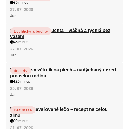
30 minut
27. 07. 2026
Jan
Hrnková maková buchta – vláčná a rychlá bez
Buchtičky a buchty
vážení
45 minut
27. 07. 2026
Jan
Karamelový větrník na plech – nadýchaný dezert
dezerty
pro celou rodinu
120 minut
25. 07. 2026
Jan
Babiččino zavařované lečo – recept na celou
Bez masa
zimu
90 minut
21. 07. 2026