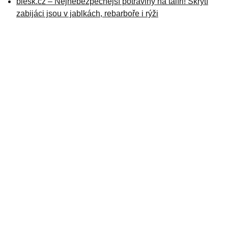
blesk.cz – Nejnebezpečnější potraviny na talíři! Skrytí
zabijáci jsou v jablkách, rebarboře i rýži