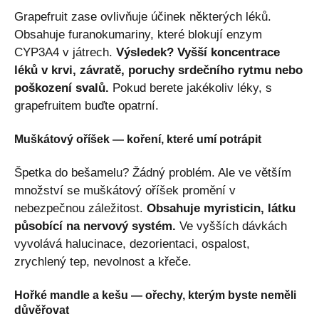
Grapefruit zase ovlivňuje účinek některých léků.
Obsahuje furanokumariny, které blokují enzym
CYP3A4 v játrech.
Výsledek? Vyšší koncentrace
léků v krvi, závratě, poruchy srdečního rytmu nebo
poškození svalů.
Pokud berete jakékoliv léky, s
grapefruitem buďte opatrní.
Muškátový oříšek — koření, které umí potrápit
Špetka do bešamelu? Žádný problém. Ale ve větším
množství se muškátový oříšek promění v
nebezpečnou záležitost.
Obsahuje myristicin, látku
působící na nervový systém.
Ve vyšších dávkách
vyvolává halucinace, dezorientaci, ospalost,
zrychlený tep, nevolnost a křeče.
Hořké mandle a kešu — ořechy, kterým byste neměli
důvěřovat