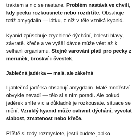
traktem a nic se nestane.
Problém nastává ve chvíli,
kdy pecku rozkousnete nebo rozdrtíte.
Obsahuje
totiž amygdalin — látku, z níž v těle vzniká kyanid.
Kyanid způsobuje zrychlené dýchání, bolesti hlavy,
závratě, křeče a ve vyšší dávce může vést až k
selhání organismu.
Stejné varování platí pro pecky z
meruněk, broskví i švestek.
Jablečná jadérka — malá, ale zákeřná
I jablečná jadérka obsahují amygdalin. Malé množství
obvykle nevadí — tělo si s ním poradí. Ale pokud
jadérek sníte víc a důkladně je rozkousáte, situace se
mění.
Vzniklý kyanid může ovlivnit dýchání, vyvolat
slabost, zmatenost nebo křeče.
Příště si tedy rozmyslete, jestli budete jablko