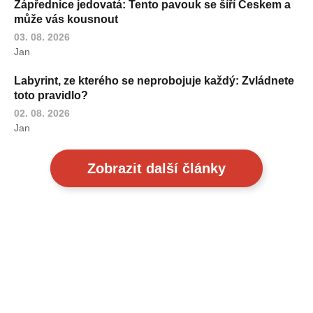
Zápřednice jedovatá: Tento pavouk se šíří Českem a
může vás kousnout
03. 08. 2026
Jan
Labyrint, ze kterého se neprobojuje každý: Zvládnete
toto pravidlo?
02. 08. 2026
Jan
Zobrazit další články