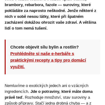
brambory, rebarbora, fazole — suroviny, které
pokládáte za naprosto neškodné. Jenže některé z
nich v sobě nesou látky, které při špatném
zacházení dokážou ohrozit vaše zdraví. A většina
lidí o tom nemá tušení.
Chcete objevit sílu bylin a rostlin?
Prohlédněte si naše e-herbáře s
praktickými recepty a tipy pro domácí
využití.
Nemluvíme o exotických jedech ani o vzácných
ingrediencích.
Jde o potraviny, které máte doma
právě teď.
Rozhoduje množství, stav suroviny a
způsob přípravy. Stačí jedna drobná chyba — a z