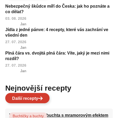
Nebezpečný škůdce míří do Česka: jak ho poznáte a
co dělat?
03. 08. 2026
Jan
Jídla z jedné pánve: 4 recepty, které vás zachrání ve
všední den
27. 07. 2026
Jan
Plná čára vs. dvojitá plná čára: Víte, jaký je mezi nimi
rozdíl?
27. 07. 2026
Jan
Nejnovější recepty
Další recepty
Vláčná olejová litá buchta s mramorovým efektem
Buchtičky a buchty