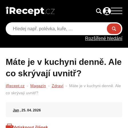
Rozšířené hledání
Máte je v kuchyni denně. Ale
co skrývají uvnitř?
iRecept.cz
Magazín
Zdraví
Máte je v kuchyni denně. Ale
co skrývají uvnitř?
Jan
, 25. 04. 2026
Vytisknout článek