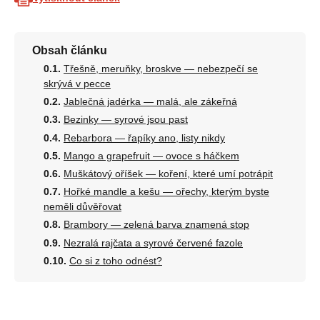
Obsah článku
Třešně, meruňky, broskve — nebezpečí se
skrývá v pecce
Jablečná jadérka — malá, ale zákeřná
Bezinky — syrové jsou past
Rebarbora — řapíky ano, listy nikdy
Mango a grapefruit — ovoce s háčkem
Muškátový oříšek — koření, které umí potrápit
Hořké mandle a kešu — ořechy, kterým byste
neměli důvěřovat
Brambory — zelená barva znamená stop
Nezralá rajčata a syrové červené fazole
Co si z toho odnést?