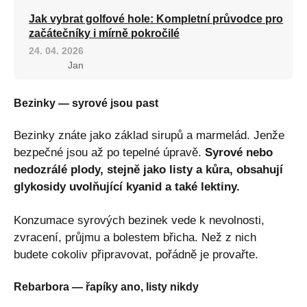
Jak vybrat golfové hole: Kompletní průvodce pro
začátečníky i mírně pokročilé
24. 04. 2026
Jan
Bezinky — syrové jsou past
Bezinky znáte jako základ sirupů a marmelád. Jenže
bezpečné jsou až po tepelné úpravě.
Syrové nebo
nedozrálé plody, stejně jako listy a kůra, obsahují
glykosidy uvolňující kyanid a také lektiny.
Konzumace syrových bezinek vede k nevolnosti,
zvracení, průjmu a bolestem břicha. Než z nich
budete cokoliv připravovat, pořádně je provařte.
Rebarbora — řapíky ano, listy nikdy