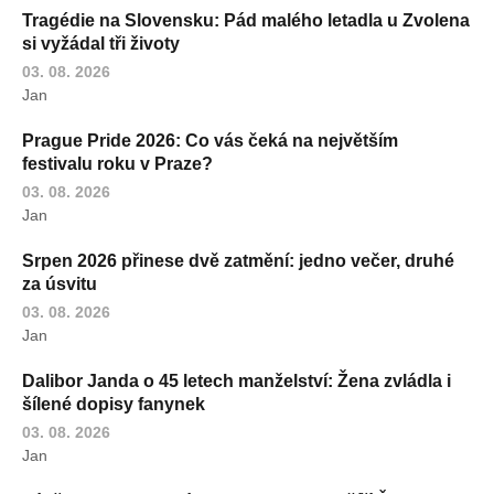
Tragédie na Slovensku: Pád malého letadla u Zvolena
si vyžádal tři životy
03. 08. 2026
Jan
Prague Pride 2026: Co vás čeká na největším
festivalu roku v Praze?
03. 08. 2026
Jan
Srpen 2026 přinese dvě zatmění: jedno večer, druhé
za úsvitu
03. 08. 2026
Jan
Dalibor Janda o 45 letech manželství: Žena zvládla i
šílené dopisy fanynek
03. 08. 2026
Jan