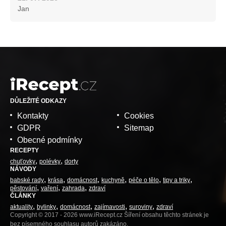
Jan
DŮLEŽITÉ ODKAZY
Kontakty
Cookies
GDPR
Sitemap
Obecné podmínky
RECEPTY
chuťovky
polévky
dorty
NÁVODY
babské rady
krása
domácnost
kuchyně
péče o tělo
tipy a triky
pěstování
vaření
zahrada
zdraví
ČLÁNKY
aktuality
bylinky
domácnost
zajímavosti
suroviny
zdraví
Copyright © 2017 - 2026 www.iRecept.cz Šíření obsahu těchto stránek je
bez písemného souhlasu autorů zakázáno.