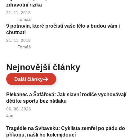
zdravotní rizika
21. 11. 2018
Tomáš
9 potravin, které pročistí vaše tělo a budou vám i
chutnat!
21. 11. 2018
Tomáš
Nejnovější články
Další články
Plekanec a Šafářová: Jak slavní rodiče vychovávají
děti ke sportu bez nátlaku
06. 08. 2026
Jan
Tragédie na Svitavsku: Cyklista zemřel po pádu do
příkopu, našli ho kolemjdoucí