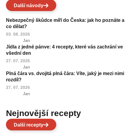
Další návody
Nebezpečný škůdce míří do Česka: jak ho poznáte a
co dělat?
03. 08. 2026
Jan
Jídla z jedné pánve: 4 recepty, které vás zachrání ve
všední den
27. 07. 2026
Jan
Plná čára vs. dvojitá plná čára: Víte, jaký je mezi nimi
rozdíl?
27. 07. 2026
Jan
Nejnovější recepty
Další recepty