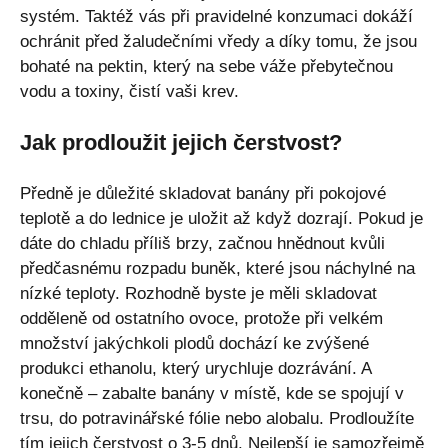
systém. Taktéž vás při pravidelné konzumaci dokáží
ochránit před žaludečními vředy a díky tomu, že jsou
bohaté na pektin, který na sebe váže přebytečnou
vodu a toxiny, čistí vaši krev.
Jak prodloužit jejich čerstvost?
Předně je důležité skladovat banány při pokojové
teplotě a do lednice je uložit až když dozrají. Pokud je
dáte do chladu příliš brzy, začnou hnědnout kvůli
předčasnému rozpadu buněk, které jsou náchylné na
nízké teploty. Rozhodně byste je měli skladovat
odděleně od ostatního ovoce, protože při velkém
množství jakýchkoli plodů dochází ke zvýšené
produkci ethanolu, který urychluje dozrávání. A
konečně – zabalte banány v místě, kde se spojují v
trsu, do potravinářské fólie nebo alobalu. Prodloužíte
tím jejich čerstvost o 3-5 dnů. Nejlepší je samozřejmě