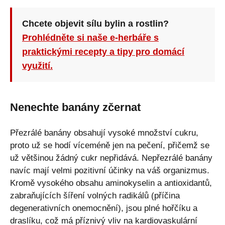
Chcete objevit sílu bylin a rostlin?
Prohlédněte si naše e-herbáře s
praktickými recepty a tipy pro domácí
využití.
Nenechte banány zčernat
Přezrálé banány obsahují vysoké množství cukru,
proto už se hodí víceméně jen na pečení, přičemž se
už většinou žádný cukr nepřidává. Nepřezrálé banány
navíc mají velmi pozitivní účinky na váš organizmus.
Kromě vysokého obsahu aminokyselin a antioxidantů,
zabraňujících šíření volných radikálů (příčina
degenerativních onemocnění), jsou plné hořčíku a
draslíku, což má příznivý vliv na kardiovaskulární