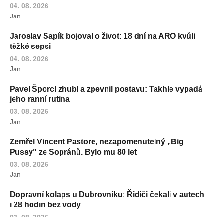
04. 08. 2026
Jan
Jaroslav Sapík bojoval o život: 18 dní na ARO kvůli
těžké sepsi
04. 08. 2026
Jan
Pavel Šporcl zhubl a zpevnil postavu: Takhle vypadá
jeho ranní rutina
03. 08. 2026
Jan
Zemřel Vincent Pastore, nezapomenutelný „Big
Pussy" ze Sopránů. Bylo mu 80 let
03. 08. 2026
Jan
Dopravní kolaps u Dubrovníku: Řidiči čekali v autech
i 28 hodin bez vody