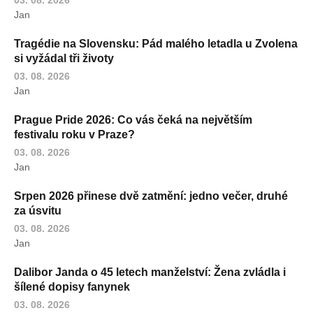
03. 08. 2026
Jan
Tragédie na Slovensku: Pád malého letadla u Zvolena
si vyžádal tři životy
03. 08. 2026
Jan
Prague Pride 2026: Co vás čeká na největším
festivalu roku v Praze?
03. 08. 2026
Jan
Srpen 2026 přinese dvě zatmění: jedno večer, druhé
za úsvitu
03. 08. 2026
Jan
Dalibor Janda o 45 letech manželství: Žena zvládla i
šílené dopisy fanynek
03. 08. 2026