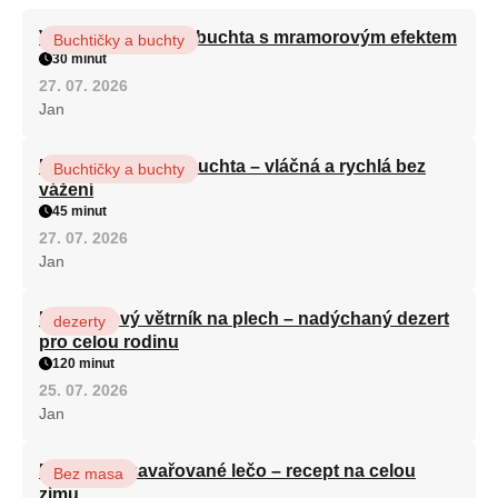
Vláčná olejová litá buchta s mramorovým efektem
Buchtičky a buchty
30 minut
27. 07. 2026
Jan
Hrnková maková buchta – vláčná a rychlá bez
Buchtičky a buchty
vážení
45 minut
27. 07. 2026
Jan
Karamelový větrník na plech – nadýchaný dezert
dezerty
pro celou rodinu
120 minut
25. 07. 2026
Jan
Babiččino zavařované lečo – recept na celou
Bez masa
zimu