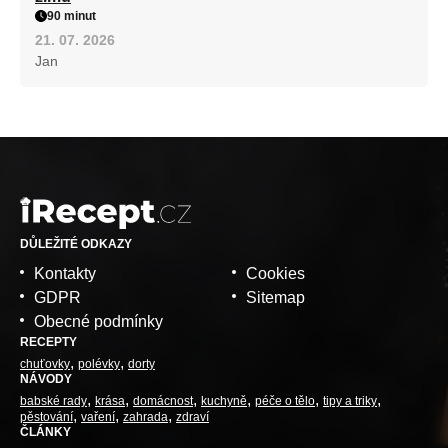
90 minut
21. 07. 2026
Jan
DŮLEŽITÉ ODKAZY
Kontakty
Cookies
GDPR
Sitemap
Obecné podmínky
RECEPTY
chuťovky
polévky
dorty
NÁVODY
babské rady
krása
domácnost
kuchyně
péče o tělo
tipy a triky
pěstování
vaření
zahrada
zdraví
ČLÁNKY