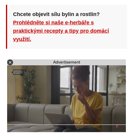
Chcete objevit sílu bylin a rostlin?
Prohlédněte si naše e-herbáře s
praktickými recepty a tipy pro domácí
využití.
Advertisement