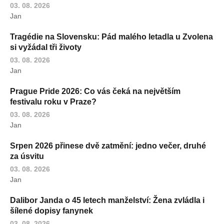
03. 08. 2026
Jan
Tragédie na Slovensku: Pád malého letadla u Zvolena
si vyžádal tři životy
03. 08. 2026
Jan
Prague Pride 2026: Co vás čeká na největším
festivalu roku v Praze?
03. 08. 2026
Jan
Srpen 2026 přinese dvě zatmění: jedno večer, druhé
za úsvitu
03. 08. 2026
Jan
Dalibor Janda o 45 letech manželství: Žena zvládla i
šílené dopisy fanynek
03. 08. 2026