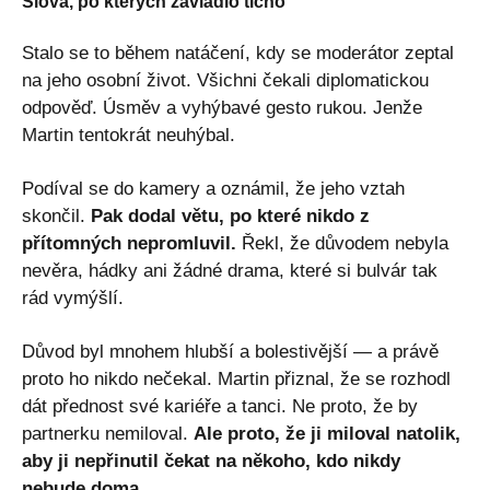
Slova, po kterých zavládlo ticho
Stalo se to během natáčení, kdy se moderátor zeptal
na jeho osobní život. Všichni čekali diplomatickou
odpověď. Úsměv a vyhýbavé gesto rukou. Jenže
Martin tentokrát neuhýbal.
Podíval se do kamery a oznámil, že jeho vztah
skončil.
Pak dodal větu, po které nikdo z
přítomných nepromluvil.
Řekl, že důvodem nebyla
nevěra, hádky ani žádné drama, které si bulvár tak
rád vymýšlí.
Důvod byl mnohem hlubší a bolestivější — a právě
proto ho nikdo nečekal. Martin přiznal, že se rozhodl
dát přednost své kariéře a tanci. Ne proto, že by
partnerku nemiloval.
Ale proto, že ji miloval natolik,
aby ji nepřinutil čekat na někoho, kdo nikdy
nebude doma.