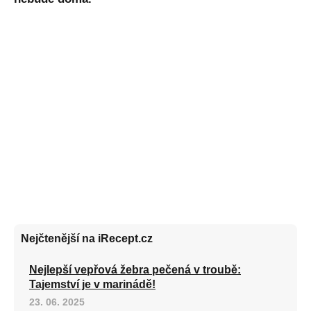
Nejčtenější na iRecept.cz
Nejlepší vepřová žebra pečená v troubě:
Tajemství je v marinádě!
23. 06. 2025