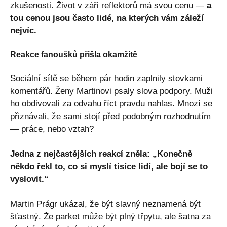
zkušenosti. Život v záři reflektorů má svou cenu —
a
tou cenou jsou často lidé, na kterých vám záleží
nejvíc.
Reakce fanoušků přišla okamžitě
Sociální sítě se během pár hodin zaplnily stovkami
komentářů. Ženy Martinovi psaly slova podpory. Muži
ho obdivovali za odvahu říct pravdu nahlas. Mnozí se
přiznávali, že sami stojí před podobným rozhodnutím
— práce, nebo vztah?
Jedna z nejčastějších reakcí zněla: „Konečně
někdo řekl to, co si myslí tisíce lidí, ale bojí se to
vyslovit.“
Martin Prágr ukázal, že být slavný neznamená být
šťastný. Že parket může být plný třpytu, ale šatna za