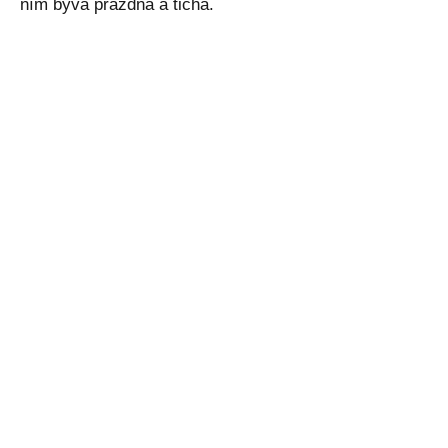
ním bývá prázdná a tichá.