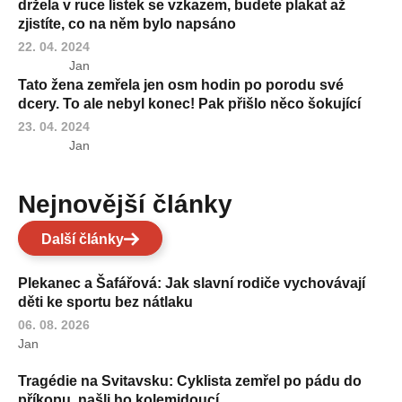
držela v ruce lístek se vzkazem, budete plakat až
zjistíte, co na něm bylo napsáno
22. 04. 2024
Jan
Tato žena zemřela jen osm hodin po porodu své
dcery. To ale nebyl konec! Pak přišlo něco šokující
23. 04. 2024
Jan
Nejnovější články
Další články
Plekanec a Šafářová: Jak slavní rodiče vychovávají
děti ke sportu bez nátlaku
06. 08. 2026
Jan
Tragédie na Svitavsku: Cyklista zemřel po pádu do
příkopu, našli ho kolemjdoucí