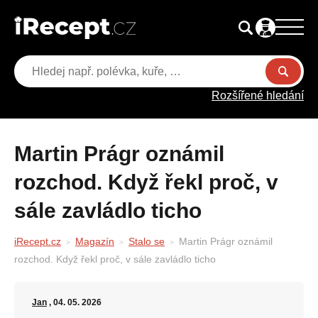
Rozšířené hledání
Martin Prágr oznámil
rozchod. Když řekl proč, v
sále zavládlo ticho
iRecept.cz
Magazín
Stalo se
Martin Prágr oznámil
rozchod. Když řekl proč, v sále zavládlo ticho
Jan
, 04. 05. 2026