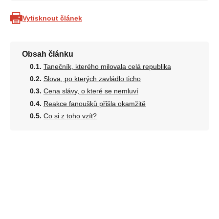
Vytisknout článek
Obsah článku
Tanečník, kterého milovala celá republika
Slova, po kterých zavládlo ticho
Cena slávy, o které se nemluví
Reakce fanoušků přišla okamžitě
Co si z toho vzít?