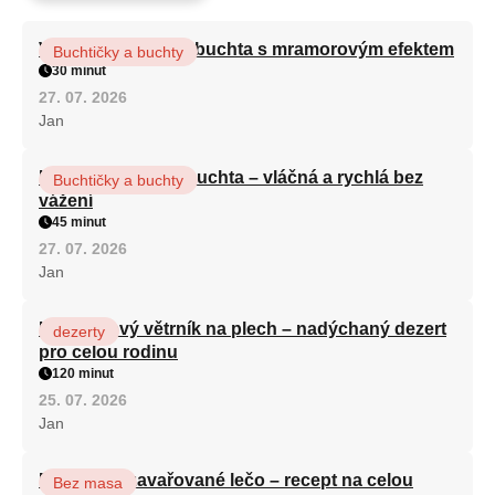
Vláčná olejová litá buchta s mramorovým efektem
Buchtičky a buchty
30 minut
27. 07. 2026
Jan
Hrnková maková buchta – vláčná a rychlá bez
Buchtičky a buchty
vážení
45 minut
27. 07. 2026
Jan
Karamelový větrník na plech – nadýchaný dezert
dezerty
pro celou rodinu
120 minut
25. 07. 2026
Jan
Babiččino zavařované lečo – recept na celou
Bez masa