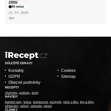
zimu
90 minut
21. 07. 2026
Jan
DŮLEŽITÉ ODKAZY
Kontakty
Cookies
GDPR
Sitemap
Obecné podmínky
RECEPTY
chuťovky
polévky
dorty
NÁVODY
babské rady
krása
domácnost
kuchyně
péče o tělo
tipy a triky
pěstování
vaření
zahrada
zdraví
ČLÁNKY