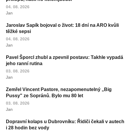
04. 08. 2026
Jan
Jaroslav Sapík bojoval o život: 18 dní na ARO kvůli
těžké sepsi
04. 08. 2026
Jan
Pavel Šporcl zhubl a zpevnil postavu: Takhle vypadá
jeho ranní rutina
03. 08. 2026
Jan
Zemřel Vincent Pastore, nezapomenutelný „Big
Pussy" ze Sopránů. Bylo mu 80 let
03. 08. 2026
Jan
Dopravní kolaps u Dubrovníku: Řidiči čekali v autech
i 28 hodin bez vody