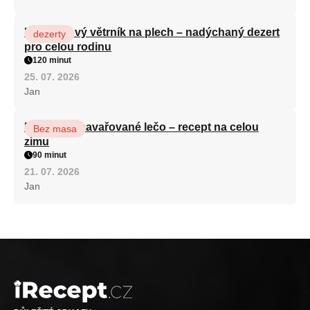
Karamelový větrník na plech – nadýchaný dezert
dezerty
pro celou rodinu
120 minut
25. 07. 2026
Jan
Babiččino zavařované lečo – recept na celou
Bez masa
zimu
90 minut
21. 07. 2026
Jan