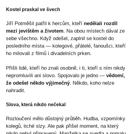
Kostel praskal ve švech
Jiří Potměšil patřil k hercům, kteří
nedělali rozdíl
mezi jevištěm a životem
. Na obou místech dával ze
sebe všechno. Když odešel, zaplnil se kostel do
posledního místa — kolegové, přátelé, fanoušci, kteří
ho milovali z filmů i divadelních prken.
Přišli lidé, kteří ho znali osobně, i ti, kteří s ním nikdy
nepromluvili ani slovo. Spojovalo je jedno —
vědomí,
že odešel někdo výjimečný
. Někdo, koho nelze
nahradit.
Slova, která nikdo nečekal
Rozloučení mělo důstojný průběh. Hudba, vzpomínky
kolegů, tiché slzy. Ale pak přišel moment, na který
nikdo nebyl připravený. Manželka se zvedla a pomalu