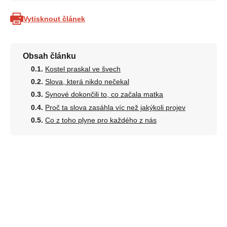
Vytisknout článek
Obsah článku
Kostel praskal ve švech
Slova, která nikdo nečekal
Synové dokončili to, co začala matka
Proč ta slova zasáhla víc než jakýkoli projev
Co z toho plyne pro každého z nás