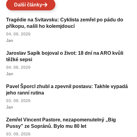
Další články
Tragédie na Svitavsku: Cyklista zemřel po pádu do
příkopu, našli ho kolemjdoucí
04. 08. 2026
Jan
Jaroslav Sapík bojoval o život: 18 dní na ARO kvůli
těžké sepsi
04. 08. 2026
Jan
Pavel Šporcl zhubl a zpevnil postavu: Takhle vypadá
jeho ranní rutina
03. 08. 2026
Jan
Zemřel Vincent Pastore, nezapomenutelný „Big
Pussy" ze Sopránů. Bylo mu 80 let
03. 08. 2026