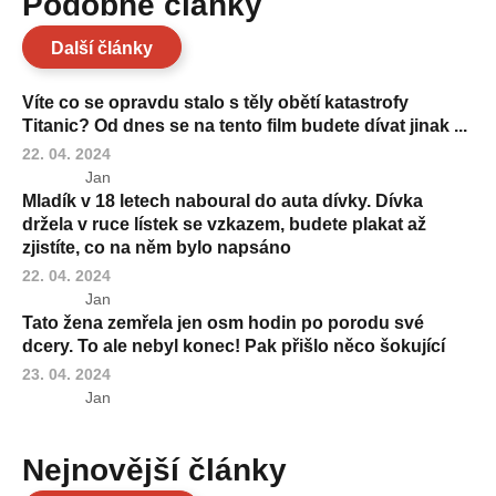
Podobné články
Další články
Víte co se opravdu stalo s těly obětí katastrofy
Titanic? Od dnes se na tento film budete dívat jinak ...
22. 04. 2024
Jan
Mladík v 18 letech naboural do auta dívky. Dívka
držela v ruce lístek se vzkazem, budete plakat až
zjistíte, co na něm bylo napsáno
22. 04. 2024
Jan
Tato žena zemřela jen osm hodin po porodu své
dcery. To ale nebyl konec! Pak přišlo něco šokující
23. 04. 2024
Jan
Nejnovější články