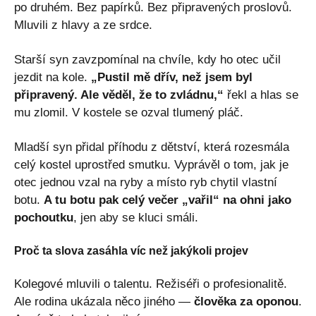
po druhém. Bez papírků. Bez připravených proslovů.
Mluvili z hlavy a ze srdce.
Starší syn zavzpomínal na chvíle, kdy ho otec učil
jezdit na kole.
„Pustil mě dřív, než jsem byl
připravený. Ale věděl, že to zvládnu,“
řekl a hlas se
mu zlomil. V kostele se ozval tlumený pláč.
Mladší syn přidal příhodu z dětství, která rozesmála
celý kostel uprostřed smutku. Vyprávěl o tom, jak je
otec jednou vzal na ryby a místo ryb chytil vlastní
botu.
A tu botu pak celý večer „vařil“ na ohni jako
pochoutku
, jen aby se kluci smáli.
Proč ta slova zasáhla víc než jakýkoli projev
Kolegové mluvili o talentu. Režiséři o profesionalitě.
Ale rodina ukázala něco jiného —
člověka za oponou
.