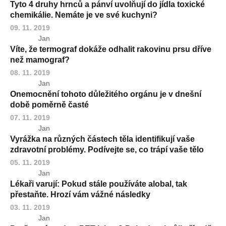
Tyto 4 druhy hrnců a pánví uvolňují do jídla toxické
chemikálie. Nemáte je ve své kuchyni?
09. 11. 2019
Jan
Víte, že termograf dokáže odhalit rakovinu prsu dříve
než mamograf?
08. 11. 2019
Jan
Onemocnění tohoto důležitého orgánu je v dnešní
době poměrně časté
07. 11. 2019
Jan
Vyrážka na různých částech těla identifikují vaše
zdravotní problémy. Podívejte se, co trápí vaše tělo
05. 11. 2019
Jan
Lékaři varují: Pokud stále používáte alobal, tak
přestaňte. Hrozí vám vážné následky
03. 11. 2019
Jan