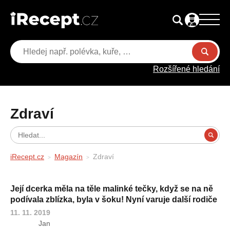
Rozšířené hledání
Zdraví
iRecept.cz
Magazín
Zdraví
Její dcerka měla na těle malinké tečky, když se na ně
podívala zblízka, byla v šoku! Nyní varuje další rodiče
11. 11. 2019
Jan