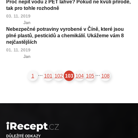
Proč nepít vodu z PET lahve? Pokud ne kvůli přírodě,
tak pro tohle rozhodně
03. 11. 2019
Jan
Nebezpečné potraviny vyrobené v Číně, které jsou
plné plastů, pesticidů a chemikálií. Ukážeme vám 8
nejčastějších
01. 11. 2019
Jan
…
…
1
101
102
103
104
105
108
DŮLEŽITÉ ODKAZY