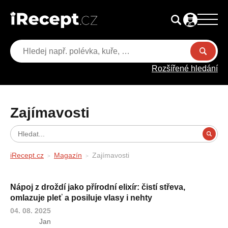
Rozšířené hledání
Zajímavosti
iRecept.cz
Magazín
Zajímavosti
Nápoj z droždí jako přírodní elixír: čistí střeva,
omlazuje pleť a posiluje vlasy i nehty
04. 08. 2025
Jan