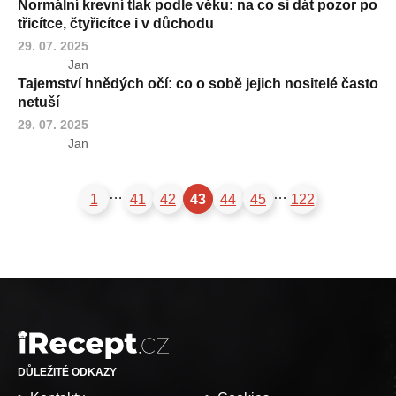
Normální krevní tlak podle věku: na co si dát pozor po
třicítce, čtyřicítce i v důchodu
29. 07. 2025
Jan
Tajemství hnědých očí: co o sobě jejich nositelé často
netuší
29. 07. 2025
Jan
…
…
1
41
42
43
44
45
122
DŮLEŽITÉ ODKAZY