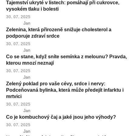
Tajemství ukryté v listech: pomáhají při cukrovce,
vysokém tlaku i bolesti
30. 07. 2025
Jan
Zelenina, která přirozeně snižuje cholesterol a
podporuje zdraví srdce
30. 07. 2025
Jan
Co se stane, když sníte semínka z melounu? Pravda,
kterou mnozí neznají
30. 07. 2025
Jan
Zelený poklad pro vaše cévy, srdce i nervy:
Podceňovaná bylinka, která může předejít infarktu i
mrtvici
30. 07. 2025
Jan
Co je kombuchový čaj a jaké jsou jeho výhody?
30. 07. 2025
Jan