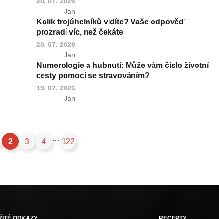
20. 07. 2026
Jan
Kolik trojúhelníků vidíte? Vaše odpověď
prozradí víc, než čekáte
20. 07. 2026
Jan
Numerologie a hubnutí: Může vám číslo životní
cesty pomoci se stravováním?
19. 07. 2026
Jan
…
2
3
4
122
ŽITÉ ODKAZY
RECEPTY