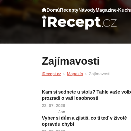
Domů
Recepty
Návody
Magazín
e-Kuch
Zajímavosti
iRecept.cz
Magazín
Zajímavosti
Kam si sednete u stolu? Tahle vaše vol
prozradí o vaší osobnosti
22. 07. 2026
Jan
Vyber si dům a zjistíš, co ti teď v životě
opravdu chybí