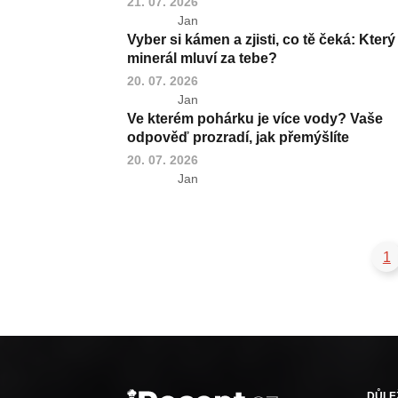
21. 07. 2026
Jan
Vyber si kámen a zjisti, co tě čeká: Který
minerál mluví za tebe?
20. 07. 2026
Jan
Ve kterém pohárku je více vody? Vaše
odpověď prozradí, jak přemýšlíte
20. 07. 2026
Jan
1
DŮLE