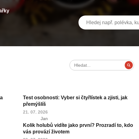
ařky
ba
Test osobnosti: Vyber si čtyřlístek a zjisti, jak
přemýšlíš
21. 07. 2026
Jan
Kolik holubů vidíte jako první? Prozradí to, kdo
vás provází životem