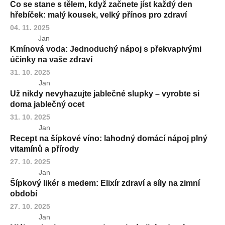
Co se stane s tělem, když začnete jíst každý den
hřebíček: malý kousek, velký přínos pro zdraví
04. 11. 2025
Jan
Kmínová voda: Jednoduchý nápoj s překvapivými
účinky na vaše zdraví
31. 10. 2025
Jan
Už nikdy nevyhazujte jablečné slupky – vyrobte si
doma jablečný ocet
31. 10. 2025
Jan
Recept na šípkové víno: lahodný domácí nápoj plný
vitamínů a přírody
27. 10. 2025
Jan
Šípkový likér s medem: Elixír zdraví a síly na zimní
období
27. 10. 2025
Jan