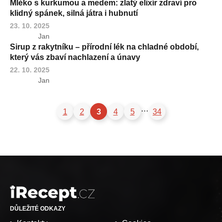
Mléko s kurkumou a medem: zlatý elixír zdraví pro
klidný spánek, silná játra i hubnutí
23. 10. 2025
Jan
Sirup z rakytníku – přírodní lék na chladné období,
který vás zbaví nachlazení a únavy
22. 10. 2025
Jan
…
1
2
3
4
5
34
DŮLEŽITÉ ODKAZY