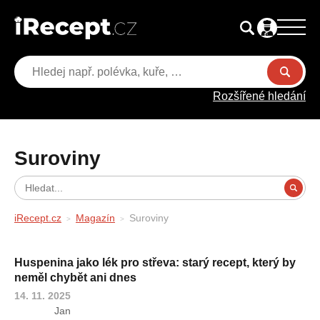
Rozšířené hledání
Suroviny
iRecept.cz
Magazín
Suroviny
Huspenina jako lék pro střeva: starý recept, který by
neměl chybět ani dnes
14. 11. 2025
Jan