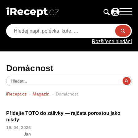
Rozšířené hledání
Domácnost
iRecept.cz
Magazín
Domácnost
Přidejte TOTO do zálivky — rajčata porostou jako
nikdy
19. 04. 2026
Jan