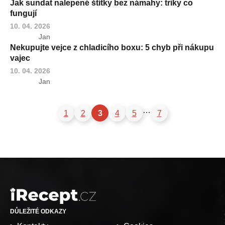
Jak sundat nalepené štítky bez námahy: triky co
fungují
10. 04. 2026
Jan
Nekupujte vejce z chladicího boxu: 5 chyb při nákupu
vajec
10. 04. 2026
Jan
…
1
2
3
4
5
7
DŮLEŽITÉ ODKAZY