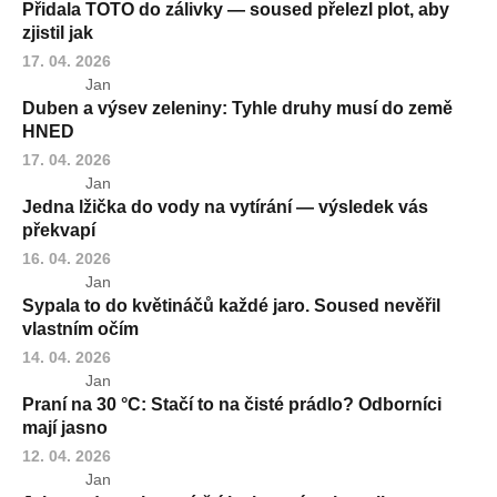
Přidala TOTO do zálivky — soused přelezl plot, aby
zjistil jak
17. 04. 2026
Jan
Duben a výsev zeleniny: Tyhle druhy musí do země
HNED
17. 04. 2026
Jan
Jedna lžička do vody na vytírání — výsledek vás
překvapí
16. 04. 2026
Jan
Sypala to do květináčů každé jaro. Soused nevěřil
vlastním očím
14. 04. 2026
Jan
Praní na 30 °C: Stačí to na čisté prádlo? Odborníci
mají jasno
12. 04. 2026
Jan