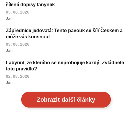
šílené dopisy fanynek
03. 08. 2026
Jan
Zápřednice jedovatá: Tento pavouk se šíří Českem a
může vás kousnout
03. 08. 2026
Jan
Labyrint, ze kterého se neprobojuje každý: Zvládnete
toto pravidlo?
02. 08. 2026
Jan
Zobrazit další články