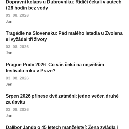
Dopravní kolaps u Dubrovníku: Řidiči čekali v autech
i 28 hodin bez vody
03. 08. 2026
Jan
Tragédie na Slovensku: Pád malého letadla u Zvolena
si vyžádal tři životy
03. 08. 2026
Jan
Prague Pride 2026: Co vás čeká na největším
festivalu roku v Praze?
03. 08. 2026
Jan
Srpen 2026 přinese dvě zatmění: jedno večer, druhé
za úsvitu
03. 08. 2026
Jan
Dalibor Janda o 45 letech manželství: Žena zvládla i