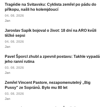
Tragédie na Svitavsku: Cyklista zemřel po pádu do
příkopu, našli ho kolemjdoucí
04. 08. 2026
Jan
Jaroslav Sapík bojoval o život: 18 dní na ARO kvůli
těžké sepsi
04. 08. 2026
Jan
Pavel Šporcl zhubl a zpevnil postavu: Takhle vypadá
jeho ranní rutina
03. 08. 2026
Jan
Zemřel Vincent Pastore, nezapomenutelný „Big
Pussy" ze Sopránů. Bylo mu 80 let
03. 08. 2026
Jan