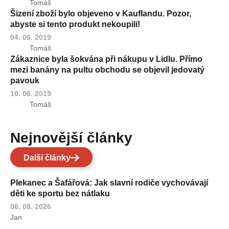
Tomáš
Šizení zboží bylo objeveno v Kauflandu. Pozor,
abyste si tento produkt nekoupili!
04. 06. 2019
Tomáš
Zákaznice byla šokvána při nákupu v Lidlu. Přímo
mezi banány na pultu obchodu se objevil jedovatý
pavouk
10. 06. 2019
Tomáš
Nejnovější články
Další články
Plekanec a Šafářová: Jak slavní rodiče vychovávají
děti ke sportu bez nátlaku
06. 08. 2026
Jan