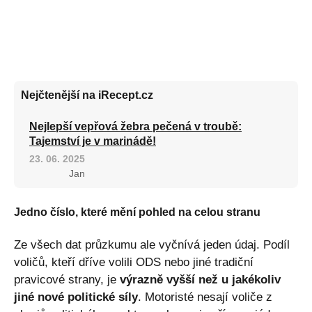
Nejčtenější na iRecept.cz
Nejlepší vepřová žebra pečená v troubě:
Tajemství je v marinádě!
23. 06. 2025
Jan
Jedno číslo, které mění pohled na celou stranu
Ze všech dat průzkumu ale vyčnívá jeden údaj. Podíl
voličů, kteří dříve volili ODS nebo jiné tradiční
pravicové strany, je
výrazně vyšší než u jakékoliv
jiné nové politické síly
. Motoristé nesají voliče z