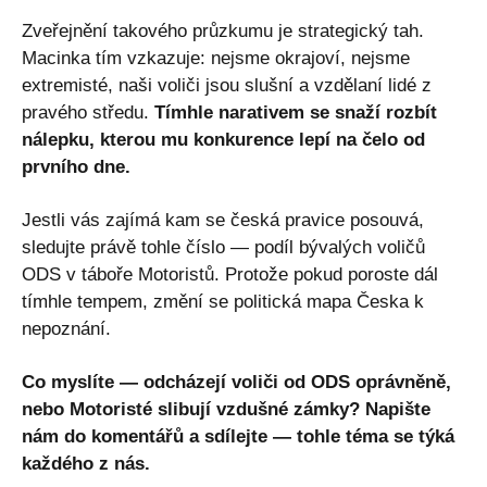
Zveřejnění takového průzkumu je strategický tah.
Macinka tím vzkazuje: nejsme okrajoví, nejsme
extremisté, naši voliči jsou slušní a vzdělaní lidé z
pravého středu.
Tímhle narativem se snaží rozbít
nálepku, kterou mu konkurence lepí na čelo od
prvního dne.
Jestli vás zajímá kam se česká pravice posouvá,
sledujte právě tohle číslo — podíl bývalých voličů
ODS v táboře Motoristů. Protože pokud poroste dál
tímhle tempem, změní se politická mapa Česka k
nepoznání.
Co myslíte — odcházejí voliči od ODS oprávněně,
nebo Motoristé slibují vzdušné zámky? Napište
nám do komentářů a sdílejte — tohle téma se týká
každého z nás.