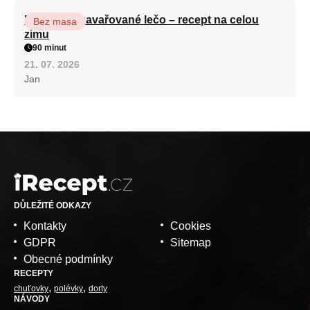
Babiččino zavařované lečo – recept na celou
Bez masa
zimu
90 minut
21. 07. 2026
Jan
DŮLEŽITÉ ODKAZY
Kontakty
Cookies
GDPR
Sitemap
Obecné podmínky
RECEPTY
chuťovky
polévky
dorty
NÁVODY