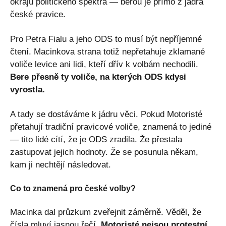
okrajů politického spektra — berou je přímo z jádra
české pravice.
Pro Petra Fialu a jeho ODS to musí být nepříjemné
čtení. Macinkova strana totiž nepřetahuje zklamané
voliče levice ani lidi, kteří dřív k volbám nechodili.
Bere přesně ty voliče, na kterých ODS kdysi
vyrostla.
A tady se dostáváme k jádru věci. Pokud Motoristé
přetahují tradiční pravicové voliče, znamená to jediné
— tito lidé cítí, že je ODS zradila. Že přestala
zastupovat jejich hodnoty. Že se posunula někam,
kam ji nechtějí následovat.
Co to znamená pro české volby?
Macinka dal průzkum zveřejnit záměrně. Věděl, že
čísla mluví jasnou řečí.
Motoristé nejsou protestní