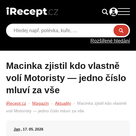
Rozšířené hledání
Macinka zjistil kdo vlastně
volí Motoristy — jedno číslo
mluví za vše
iRecept.cz
Magazín
Aktuality
Macinka zjistil kdo vlastně
volí Motoristy — jedno číslo mluví za vše
Jan
, 17. 05. 2026