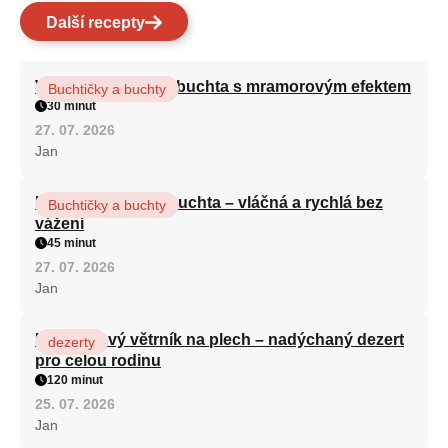
Další recepty
Vláčná olejová litá buchta s mramorovým efektem
Buchtičky a buchty
30 minut
27. 07. 2026
Jan
Hrnková maková buchta – vláčná a rychlá bez
Buchtičky a buchty
vážení
45 minut
27. 07. 2026
Jan
Karamelový větrník na plech – nadýchaný dezert
dezerty
pro celou rodinu
120 minut
25. 07. 2026
Jan