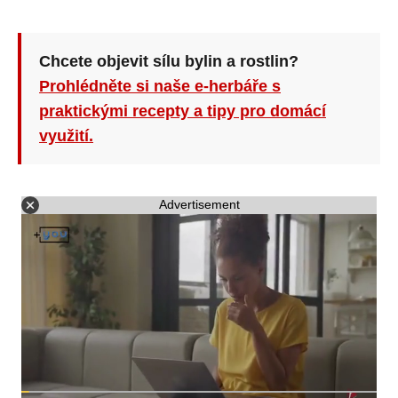
Chcete objevit sílu bylin a rostlin?
Prohlédněte si naše e-herbáře s
praktickými recepty a tipy pro domácí
využití.
Advertisement