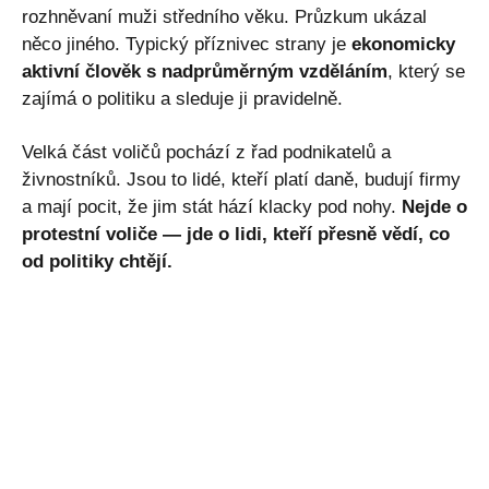
rozhněvaní muži středního věku. Průzkum ukázal
něco jiného. Typický příznivec strany je
ekonomicky
aktivní člověk s nadprůměrným vzděláním
, který se
zajímá o politiku a sleduje ji pravidelně.
Velká část voličů pochází z řad podnikatelů a
živnostníků. Jsou to lidé, kteří platí daně, budují firmy
a mají pocit, že jim stát hází klacky pod nohy.
Nejde o
protestní voliče — jde o lidi, kteří přesně vědí, co
od politiky chtějí.