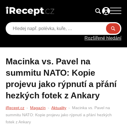
Rozšířené hledání
Macinka vs. Pavel na
summitu NATO: Kopie
projevu jako rýpnutí a přání
hezkých fotek z Ankary
iRecept.cz
Magazín
Aktuality
Macinka vs. Pavel na
summitu NATO: Kopie projevu jako rýpnutí a přání hezkých
fotek z Ankary