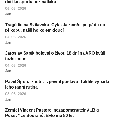
děti ke sportu bez nátlaku
06. 08. 2026
Jan
Tragédie na Svitavsku: Cyklista zemřel po pádu do
příkopu, našli ho kolemjdoucí
04. 08. 2026
Jan
Jaroslav Sapík bojoval o život: 18 dní na ARO kvůli
těžké sepsi
04. 08. 2026
Jan
Pavel Šporcl zhubl a zpevnil postavu: Takhle vypadá
jeho ranní rutina
03. 08. 2026
Jan
Zemřel Vincent Pastore, nezapomenutelný „Big
Pussy" ze Sopránů. Bylo mu 80 let