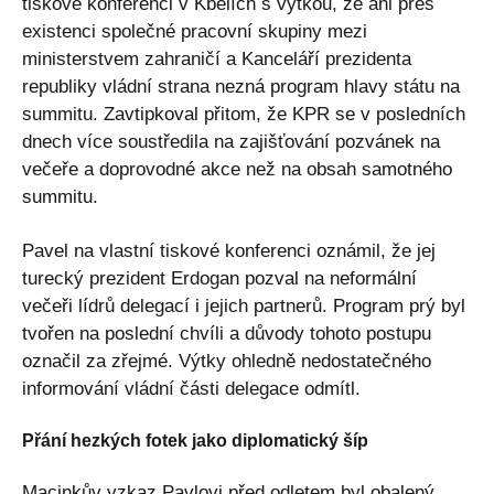
tiskové konferenci v Kbelích s výtkou, že ani přes
existenci společné pracovní skupiny mezi
ministerstvem zahraničí a Kanceláří prezidenta
republiky vládní strana nezná program hlavy státu na
summitu. Zavtipkoval přitom, že KPR se v posledních
dnech více soustředila na zajišťování pozvánek na
večeře a doprovodné akce než na obsah samotného
summitu.
Pavel na vlastní tiskové konferenci oznámil, že jej
turecký prezident Erdogan pozval na neformální
večeři lídrů delegací i jejich partnerů. Program prý byl
tvořen na poslední chvíli a důvody tohoto postupu
označil za zřejmé. Výtky ohledně nedostatečného
informování vládní části delegace odmítl.
Přání hezkých fotek jako diplomatický šíp
Macinkův vzkaz Pavlovi před odletem byl obalený