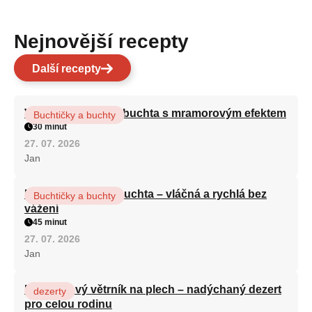
Nejnovější recepty
Další recepty
Vláčná olejová litá buchta s mramorovým efektem
Buchtičky a buchty
30 minut
27. 07. 2026
Jan
Hrnková maková buchta – vláčná a rychlá bez
Buchtičky a buchty
vážení
45 minut
27. 07. 2026
Jan
Karamelový větrník na plech – nadýchaný dezert
dezerty
pro celou rodinu