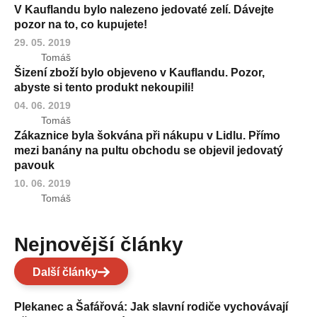
V Kauflandu bylo nalezeno jedovaté zelí. Dávejte
pozor na to, co kupujete!
29. 05. 2019
Tomáš
Šizení zboží bylo objeveno v Kauflandu. Pozor,
abyste si tento produkt nekoupili!
04. 06. 2019
Tomáš
Zákaznice byla šokvána při nákupu v Lidlu. Přímo
mezi banány na pultu obchodu se objevil jedovatý
pavouk
10. 06. 2019
Tomáš
Nejnovější články
Další články
Plekanec a Šafářová: Jak slavní rodiče vychovávají