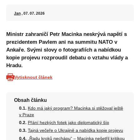
Jan
, 07. 07. 2026
Ministr zahraničí Petr Macinka neskrývá napětí s
prezidentem Pavlem ani na summitu NATO v
Ankaře. Svými slovy o fotografiích a nabídkou
kopie projevu rozproudil debatu o vztahu vlády a
Hradu.
Vytisknout článek
Obsah článku
Kdo má jaký program? Macinka si stěžoval ještě
v Praze
Přání hezkých fotek jako diplomatický šíp
Tajná večeře o Ukrajině a nabídka kopie projevu
„Řadu kroků nechápu“ – Macinka nešetřil kritikou