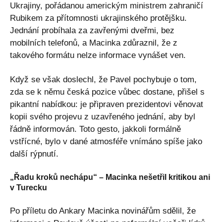
Ukrajiny, pořádanou americkým ministrem zahraničí
Rubikem za přítomnosti ukrajinského protějšku.
Jednání probíhala za zavřenými dveřmi, bez
mobilních telefonů, a Macinka zdůraznil, že z
takového formátu nelze informace vynášet ven.
Když se však doslechl, že Pavel pochybuje o tom,
zda se k němu česká pozice vůbec dostane, přišel s
pikantní nabídkou: je připraven prezidentovi věnovat
kopii svého projevu z uzavřeného jednání, aby byl
řádně informován. Toto gesto, jakkoli formálně
vstřícné, bylo v dané atmosféře vnímáno spíše jako
další rýpnutí.
„Řadu kroků nechápu“ – Macinka nešetřil kritikou ani
v Turecku
Po příletu do Ankary Macinka novinářům sdělil, že