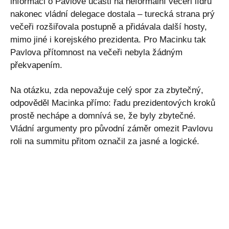
informaci o Pavlově účasti na neformální večeři lídrů
nakonec vládní delegace dostala – turecká strana prý
večeři rozšiřovala postupně a přidávala další hosty,
mimo jiné i korejského prezidenta. Pro Macinku tak
Pavlova přítomnost na večeři nebyla žádným
překvapením.
Na otázku, zda nepovažuje celý spor za zbytečný,
odpověděl Macinka přímo: řadu prezidentových kroků
prostě nechápe a domnívá se, že byly zbytečné.
Vládní argumenty pro původní záměr omezit Pavlovu
roli na summitu přitom označil za jasné a logické.