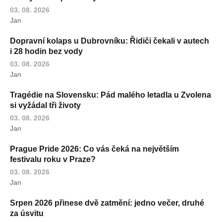
03. 08. 2026
Jan
Dopravní kolaps u Dubrovníku: Řidiči čekali v autech
i 28 hodin bez vody
03. 08. 2026
Jan
Tragédie na Slovensku: Pád malého letadla u Zvolena
si vyžádal tři životy
03. 08. 2026
Jan
Prague Pride 2026: Co vás čeká na největším
festivalu roku v Praze?
03. 08. 2026
Jan
Srpen 2026 přinese dvě zatmění: jedno večer, druhé
za úsvitu