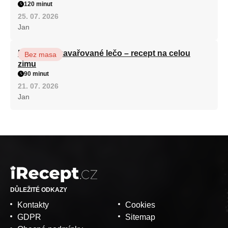
120 minut
25. 07. 2026
Jan
Babiččino zavařované lečo – recept na celou
Bez masa
zimu
90 minut
21. 07. 2026
Jan
DŮLEŽITÉ ODKAZY
Kontakty
Cookies
GDPR
Sitemap