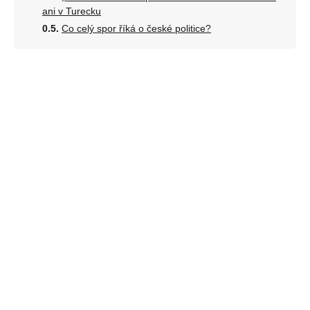
ani v Turecku
Co celý spor říká o české politice?