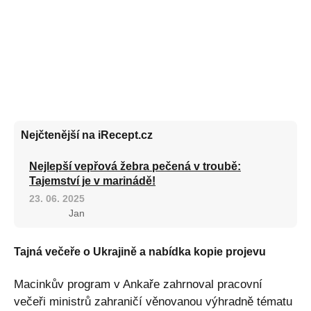
Nejčtenější na iRecept.cz
Nejlepší vepřová žebra pečená v troubě:
Tajemství je v marinádě!
23. 06. 2025
Jan
Tajná večeře o Ukrajině a nabídka kopie projevu
Macinkův program v Ankaře zahrnoval pracovní
večeři ministrů zahraničí věnovanou výhradně tématu