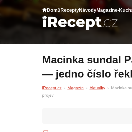
Domů
Recepty
Návody
Magazín
e-Kuch
Macinka sundal Pavla kvůli sjezdu Němců
— jedno číslo řekl
iRecept.cz
Magazín
Aktuality
Macinka su
projev