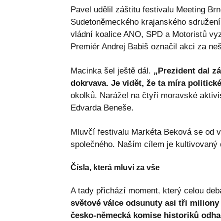
Pavel udělil záštitu festivalu Meeting Brn
Sudetoněmeckého krajanského sdružení 
vládní koalice ANO, SPD a Motoristů vyzv
Premiér Andrej Babiš označil akci za nešť
Macinka šel ještě dál.
„Prezident dal zá
dokrvava. Je vidět, že ta míra politick
okolků. Narážel na čtyři moravské aktivi
Edvarda Beneše.
Mluvčí festivalu Markéta Beková se od 
společného. Naším cílem je kultivovaný d
Čísla, která mluví za vše
A tady přichází moment, který celou deb
světové válce odsunuty asi tři milion
česko-německá komise historiků odhaduj