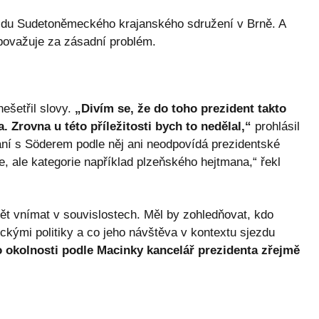
ezdu Sudetoněmeckého krajanského sdružení v Brně. A
 považuje za zásadní problém.
ešetřil slovy.
„Divím se, že do toho prezident takto
 Zrovna u této příležitosti bych to nedělal,“
prohlásil
kání s Söderem podle něj ani neodpovídá prezidentské
e, ale kategorie například plzeňského hejtmana,“ řekl
vět vnímat v souvislostech. Měl by zohledňovat, kdo
ckými politiky a co jeho návštěva v kontextu sjezdu
o okolnosti podle Macinky kancelář prezidenta zřejmě