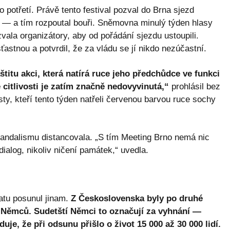
o potřetí. Právě tento festival pozval do Brna sjezd
— a tím rozpoutal bouři. Sněmovna minulý týden hlasy
ala organizátory, aby od pořádání sjezdu ustoupili.
astnou a potvrdil, že za vládu se jí nikdo nezúčastní.
štitu akci, která natírá ruce jeho předchůdce ve funkci
é citlivosti je zatím značně nedovyvinutá,“
prohlásil bez
sty, kteří tento týden natřeli červenou barvou ruce sochy
vandalismu distancovala. „S tím Meeting Brno nemá nic
ialog, nikoliv ničení památek,“ uvedla.
atu posunul jinam.
Z Československa byly po druhé
y Němců. Sudetští Němci to označují za vyhnání —
e, že při odsunu přišlo o život 15 000 až 30 000 lidí.