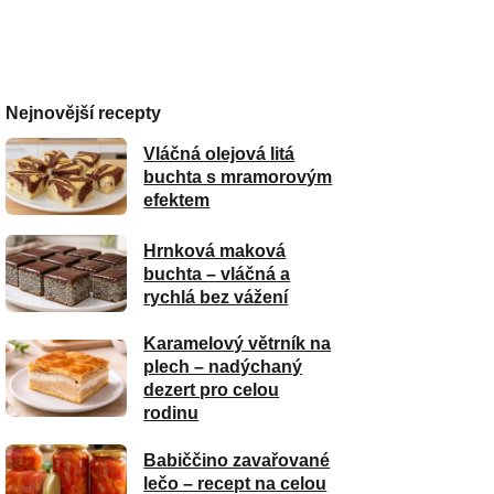
Nejnovější recepty
Vláčná olejová litá
buchta s mramorovým
efektem
Hrnková maková
buchta – vláčná a
rychlá bez vážení
Karamelový větrník na
plech – nadýchaný
dezert pro celou
rodinu
Babiččino zavařované
lečo – recept na celou