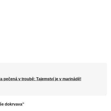
a pečená v troubě: Tajemství je v marinádě!
eše dokrvava“