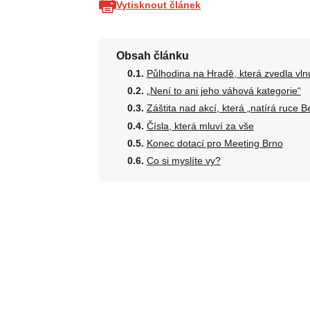
Vytisknout článek
Obsah článku
Půlhodina na Hradě, která zvedla vln
„Není to ani jeho váhová kategorie“
Záštita nad akcí, která „natírá ruce 
Čísla, která mluví za vše
Konec dotací pro Meeting Brno
Co si myslíte vy?