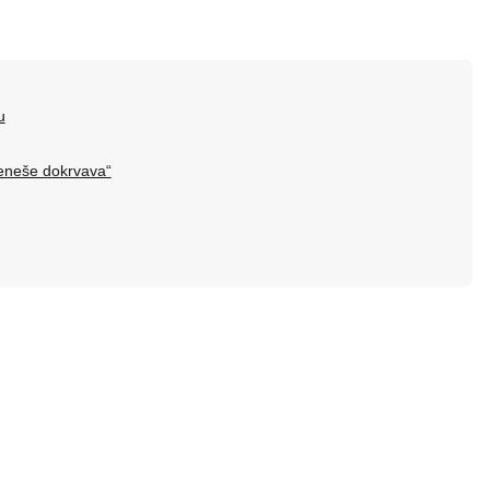
u
Beneše dokrvava“