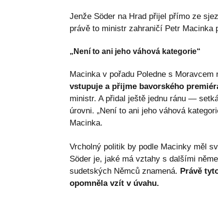
Jenže Söder na Hrad přijel přímo ze sj
právě to ministr zahraničí Petr Macinka
„Není to ani jeho váhová kategorie“
Macinka v pořadu Poledne s Moravcem n
vstupuje a přijme bavorského premiéra.
ministr. A přidal ještě jednu ránu — set
úrovni. „Není to ani jeho váhová kategori
Macinka.
Vrcholný politik by podle Macinky měl s
Söder je, jaké má vztahy s dalšími něme
sudetských Němců znamená.
Právě tyt
opomněla vzít v úvahu.