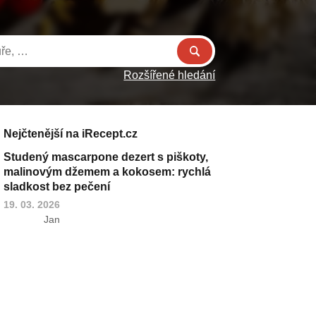
Rozšířené hledání
Nejčtenější na iRecept.cz
Studený mascarpone dezert s piškoty,
malinovým džemem a kokosem: rychlá
sladkost bez pečení
19. 03. 2026
Jan