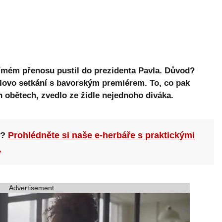
římém přenosu pustil do prezidenta Pavla. Důvod?
lovo setkání s bavorským premiérem. To, co pak
h obětech, zvedlo ze židle nejednoho diváka.
n?
Prohlédněte si naše e-herbáře s praktickými
.
Advertisement