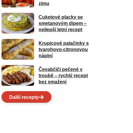
zimu
Cuketové placky se
smetanovým dipem –
nejlepší letní recept
Krupicové palačinky s
tvarohovo-citronovou
náplní
Čevabčiči pečené v
troubě – rychlý recept
bez smažení
Další recepty