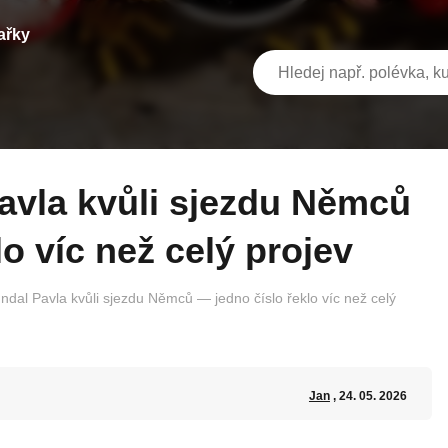
ařky
o víc než celý projev
ndal Pavla kvůli sjezdu Němců — jedno číslo řeklo víc než celý
Jan
, 24. 05. 2026