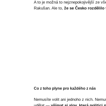
A to je možná to nejznepokojivější ze vš
Rakušan. Ale to,
že se Česko rozdělilo 
Co z toho plyne pro každého z nás
Nemusíte volit ani jednoho z nich. Nemus
udělat —
všímat si slov, která politici 