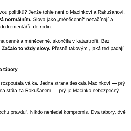
ou politiků? Jenže tohle není o Macinkovi a Rakušanovi.
ává normálním.
Slova jako „méněcenní“ nezačínají a
 do komentářů, do rodin.
i na cenné a méněcenné, skončila v katastrofě. Bez
.
Začalo to vždy slovy.
Přesně takovými, jaká teď padají
a tábory
 rozpoutala válka. Jedna strana tleskala Macinkovi — prý
ana stála za Rakušanem — prý je Macinka nebezpečný
rochu pravdu“. Nikdo nehledal kompromis. Dva tábory, dvě