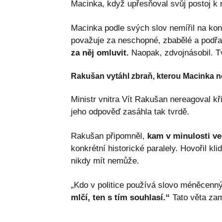
Macinka, když upřesňoval svůj postoj k 
Macinka podle svých slov nemířil na kon
považuje za neschopné, zbabělé a podř
za něj omluvit.
Naopak, zdvojnásobil. Tvrd
Rakušan vytáhl zbraň, kterou Macinka n
Ministr vnitra Vít Rakušan nereagoval kři
jeho odpověď zasáhla tak tvrdě.
Rakušan připomněl,
kam v minulosti ve
konkrétní historické paralely. Hovořil kl
nikdy mít nemůže.
„Kdo v politice používá slovo méněcenný
mlčí, ten s tím souhlasí.“
Tato věta zam