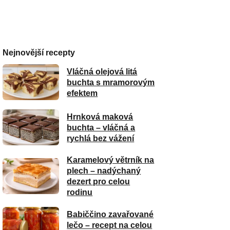
Nejnovější recepty
Vláčná olejová litá
buchta s mramorovým
efektem
Hrnková maková
buchta – vláčná a
rychlá bez vážení
Karamelový větrník na
plech – nadýchaný
dezert pro celou
rodinu
Babiččino zavařované
lečo – recept na celou