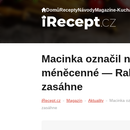
Domů
Recepty
Návody
Magazín
e-Kuch
Macinka označil některé politiky za
méněcenné — Ra
zasáhne
iRecept.cz
Magazín
Aktuality
Macinka oz
zasáhne