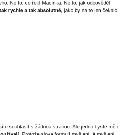
eho. Ne to, co řekl Macinka. Ne to, jak odpověděl
tak rychle a tak absolutně
, jako by na to jen čekalo.
íte souhlasit s žádnou stranou. Ale jedno byste měli
používají
. Protože slova formují myšlení. A myšlení