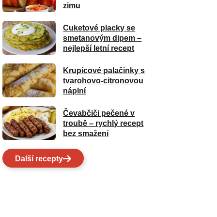
zimu
Cuketové placky se
smetanovým dipem –
nejlepší letní recept
Krupicové palačinky s
tvarohovo-citronovou
náplní
Čevabčiči pečené v
troubě – rychlý recept
bez smažení
Další recepty