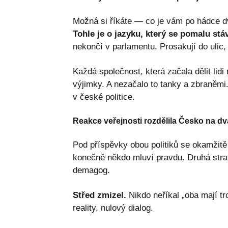
Možná si říkáte — co je vám po hádce dv
Tohle je o jazyku, který se pomalu st
nekončí v parlamentu. Prosakují do ulic,
Každá společnost, která začala dělit lid
výjimky. A nezačalo to tanky a zbraněmi
v české politice.
Reakce veřejnosti rozdělila Česko na dv
Pod příspěvky obou politiků se okamžitě
konečně někdo mluví pravdu. Druhá str
demagog.
Střed zmizel.
Nikdo neříkal „oba mají t
reality, nulový dialog.