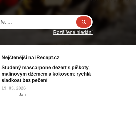
Rozšířené hledání
Nejčtenější na iRecept.cz
Studený mascarpone dezert s piškoty,
malinovým džemem a kokosem: rychlá
sladkost bez pečení
19. 03. 2026
Jan