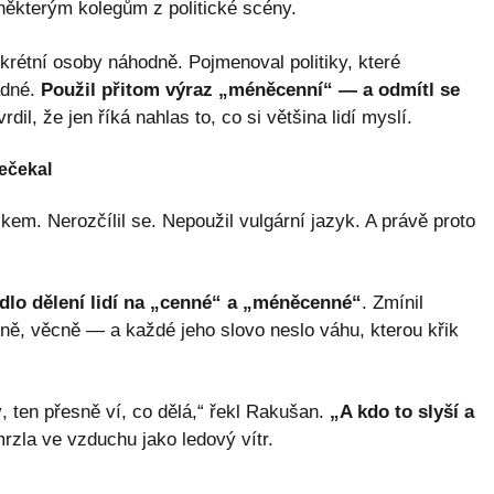
některým kolegům z politické scény.
krétní osoby náhodně. Pojmenoval politiky, které
adné.
Použil přitom výraz „méněcenní“ — a odmítl se
il, že jen říká nahlas to, co si většina lidí myslí.
ečekal
kem. Nerozčílil se. Nepoužil vulgární jazyk. A právě proto
dlo dělení lidí na „cenné“ a „méněcenné“
. Zmínil
idně, věcně — a každé jeho slovo neslo váhu, kterou křik
, ten přesně ví, co dělá,“ řekl Rakušan.
„A kdo to slyší a
rzla ve vzduchu jako ledový vítr.