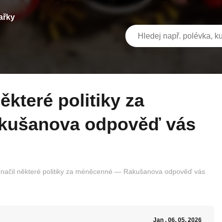
ařky
kušanova odpověď vás
načil některé politiky za méněcenné — Rakušanova odpověď vás
Jan
, 06. 05. 2026