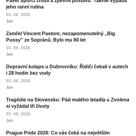
Pavel Šporcl zhubl a zpevnil postavu: Takhle vypadá
jeho ranní rutina
03. 08. 2026
Jan
Zemřel Vincent Pastore, nezapomenutelný „Big
Pussy" ze Sopránů. Bylo mu 80 let
03. 08. 2026
Jan
Dopravní kolaps u Dubrovníku: Řidiči čekali v autech
i 28 hodin bez vody
03. 08. 2026
Jan
Tragédie na Slovensku: Pád malého letadla u Zvolena
si vyžádal tři životy
03. 08. 2026
Jan
Prague Pride 2026: Co vás čeká na největším