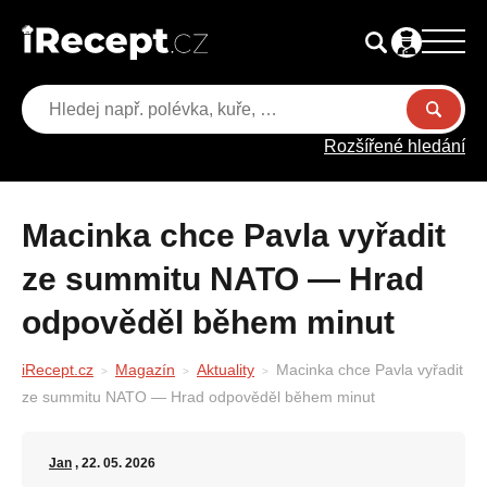
Rozšířené hledání
Macinka chce Pavla vyřadit
ze summitu NATO — Hrad
odpověděl během minut
iRecept.cz
Magazín
Aktuality
Macinka chce Pavla vyřadit
ze summitu NATO — Hrad odpověděl během minut
Jan
, 22. 05. 2026