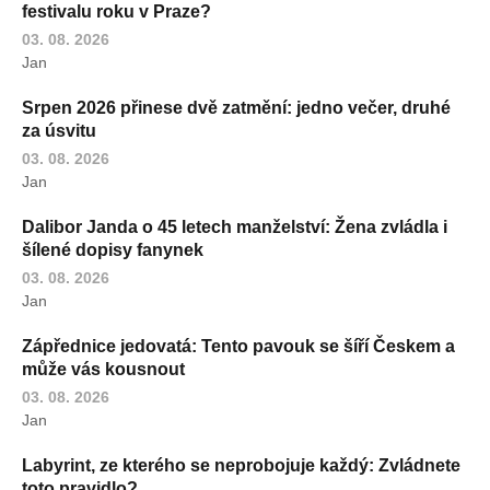
festivalu roku v Praze?
03. 08. 2026
Jan
Srpen 2026 přinese dvě zatmění: jedno večer, druhé
za úsvitu
03. 08. 2026
Jan
Dalibor Janda o 45 letech manželství: Žena zvládla i
šílené dopisy fanynek
03. 08. 2026
Jan
Zápřednice jedovatá: Tento pavouk se šíří Českem a
může vás kousnout
03. 08. 2026
Jan
Labyrint, ze kterého se neprobojuje každý: Zvládnete
toto pravidlo?