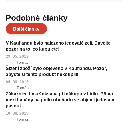
Podobné články
Další články
V Kauflandu bylo nalezeno jedovaté zelí. Dávejte
pozor na to, co kupujete!
29. 05. 2019
Tomáš
Šizení zboží bylo objeveno v Kauflandu. Pozor,
abyste si tento produkt nekoupili!
04. 06. 2019
Tomáš
Zákaznice byla šokvána při nákupu v Lidlu. Přímo
mezi banány na pultu obchodu se objevil jedovatý
pavouk
10. 06. 2019
Tomáš