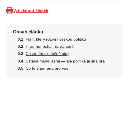
Vytisknout článek
Obsah článku
Plán, který rozvířil českou politiku
Hrad nenechal nic náhodě
Co za tím skutečně stojí
Ústava mluví jasně — ale politika je jiná hra
Co to znamená pro vás