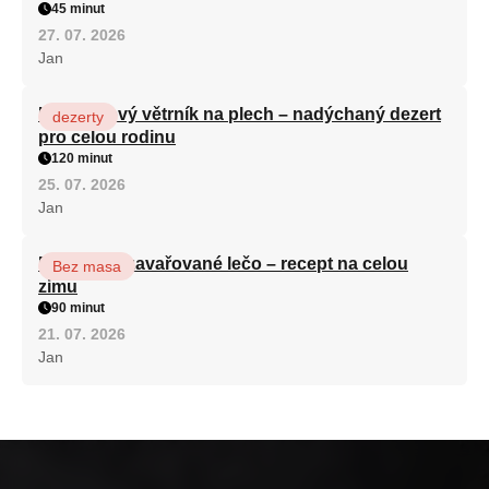
45 minut
27. 07. 2026
Jan
Karamelový větrník na plech – nadýchaný dezert
dezerty
pro celou rodinu
120 minut
25. 07. 2026
Jan
Babiččino zavařované lečo – recept na celou
Bez masa
zimu
90 minut
21. 07. 2026
Jan