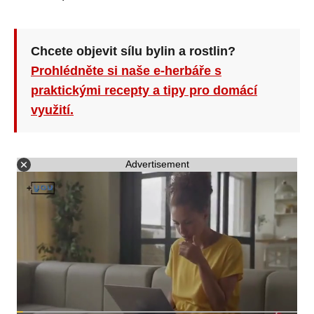
Chcete objevit sílu bylin a rostlin?
Prohlédněte si naše e-herbáře s
praktickými recepty a tipy pro domácí
využití.
Advertisement