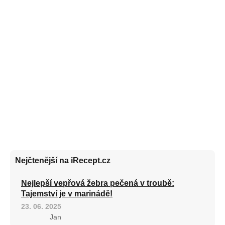
Nejčtenější na iRecept.cz
Nejlepší vepřová žebra pečená v troubě:
Tajemství je v marinádě!
23. 06. 2025
Jan