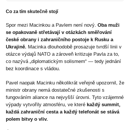
Co za tím skutečně stojí
Spor mezi Macinkou a Pavlem není nový.
Oba muži
se opakovaně střetávají v otázkách směřování
české obrany i zahraničního postoje k Rusku a
Ukrajině.
Macinka dlouhodobě prosazuje tvrdší linii v
otázce výdajů NATO a zároveň kritizuje Pavla za to,
co nazývá „diplomatickým solismem“ — tedy jednání
bez koordinace s vládou.
Pavel naopak Macinku několikrát veřejně upozornil, že
ministr obrany nemá dostatečné zkušenosti s
fungováním aliance na nejvyšší úrovni. Tyto vzájemné
výpady vytvořily atmosféru, ve které
každý summit,
každá zahraniční cesta a každý telefonát se stává
polem bitvy o vliv.