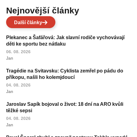
Nejnovější články
Další články
Plekanec a Šafářová: Jak slavní rodiče vychovávají
děti ke sportu bez nátlaku
06. 08. 2026
Jan
Tragédie na Svitavsku: Cyklista zemřel po pádu do
příkopu, našli ho kolemjdoucí
04. 08. 2026
Jan
Jaroslav Sapík bojoval o život: 18 dní na ARO kvůli
těžké sepsi
04. 08. 2026
Jan