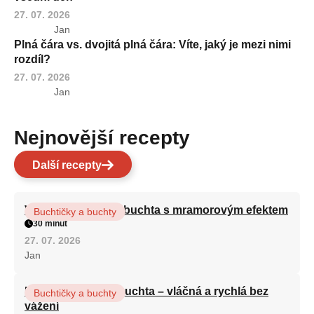
27. 07. 2026
Jan
Plná čára vs. dvojitá plná čára: Víte, jaký je mezi nimi
rozdíl?
27. 07. 2026
Jan
Nejnovější recepty
Další recepty
Vláčná olejová litá buchta s mramorovým efektem
Buchtičky a buchty
30 minut
27. 07. 2026
Jan
Hrnková maková buchta – vláčná a rychlá bez
Buchtičky a buchty
vážení