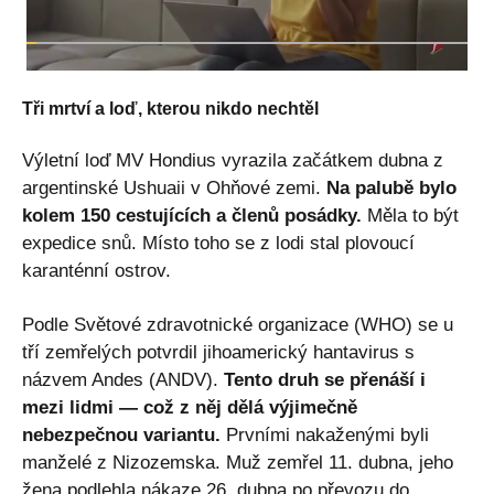
Tři mrtví a loď, kterou nikdo nechtěl
Výletní loď MV Hondius vyrazila začátkem dubna z
argentinské Ushuaii v Ohňové zemi.
Na palubě bylo
kolem 150 cestujících a členů posádky.
Měla to být
expedice snů. Místo toho se z lodi stal plovoucí
karanténní ostrov.
Podle Světové zdravotnické organizace (WHO) se u
tří zemřelých potvrdil jihoamerický hantavirus s
názvem Andes (ANDV).
Tento druh se přenáší i
mezi lidmi — což z něj dělá výjimečně
nebezpečnou variantu.
Prvními nakaženými byli
manželé z Nizozemska. Muž zemřel 11. dubna, jeho
žena podlehla nákaze 26. dubna po převozu do