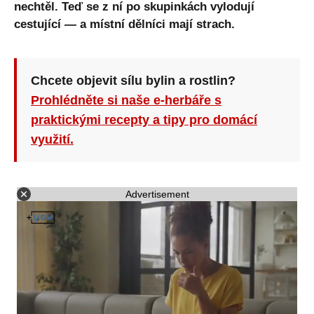
nechtěl. Teď se z ní po skupinkách vylodují
cestující — a místní dělníci mají strach.
Chcete objevit sílu bylin a rostlin?
Prohlédněte si naše e-herbáře s
praktickými recepty a tipy pro domácí
využití.
Advertisement