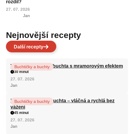
rozdíl?
27. 07. 2026
Jan
Nejnovější recepty
Další recepty
Vláčná olejová litá buchta s mramorovým efektem
Buchtičky a buchty
30 minut
27. 07. 2026
Jan
Hrnková maková buchta – vláčná a rychlá bez
Buchtičky a buchty
vážení
45 minut
27. 07. 2026
Jan