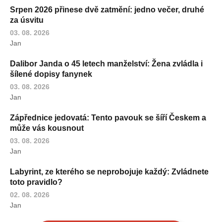
Srpen 2026 přinese dvě zatmění: jedno večer, druhé
za úsvitu
03. 08. 2026
Jan
Dalibor Janda o 45 letech manželství: Žena zvládla i
šílené dopisy fanynek
03. 08. 2026
Jan
Zápřednice jedovatá: Tento pavouk se šíří Českem a
může vás kousnout
03. 08. 2026
Jan
Labyrint, ze kterého se neprobojuje každý: Zvládnete
toto pravidlo?
02. 08. 2026
Jan