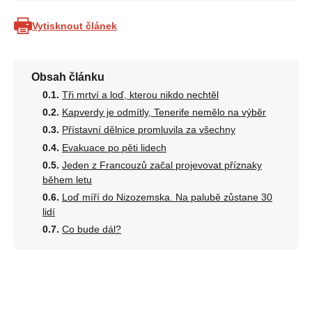
Vytisknout článek
Obsah článku
Tři mrtví a loď, kterou nikdo nechtěl
Kapverdy je odmítly, Tenerife nemělo na výběr
Přístavní dělnice promluvila za všechny
Evakuace po pěti lidech
Jeden z Francouzů začal projevovat příznaky
během letu
Loď míří do Nizozemska. Na palubě zůstane 30
lidí
Co bude dál?