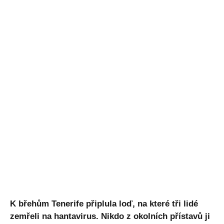
K břehům Tenerife připlula loď, na které tři lidé
zemřeli na hantavirus. Nikdo z okolních přístavů ji