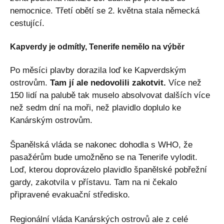
nemocnice. Třetí obětí se 2. května stala německá
cestující.
Kapverdy je odmítly, Tenerife nemělo na výběr
Po měsíci plavby dorazila loď ke Kapverdským
ostrovům.
Tam jí ale nedovolili zakotvit.
Více než
150 lidí na palubě tak muselo absolvovat dalších více
než sedm dní na moři, než plavidlo doplulo ke
Kanárským ostrovům.
Španělská vláda se nakonec dohodla s WHO, že
pasažérům bude umožněno se na Tenerife vylodit.
Loď, kterou doprovázelo plavidlo španělské pobřežní
gardy, zakotvila v přístavu. Tam na ni čekalo
připravené evakuační středisko.
Regionální vláda Kanárských ostrovů ale z celé