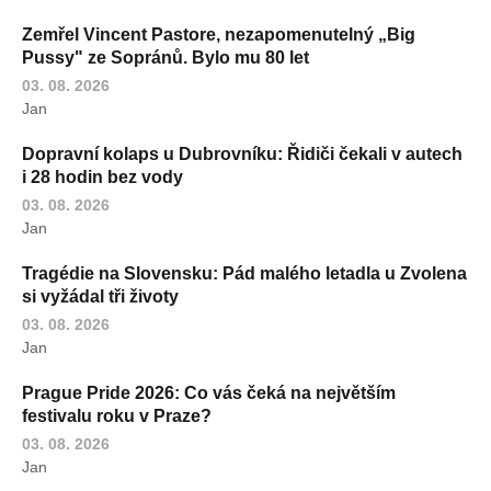
Zemřel Vincent Pastore, nezapomenutelný „Big
Pussy" ze Sopránů. Bylo mu 80 let
03. 08. 2026
Jan
Dopravní kolaps u Dubrovníku: Řidiči čekali v autech
i 28 hodin bez vody
03. 08. 2026
Jan
Tragédie na Slovensku: Pád malého letadla u Zvolena
si vyžádal tři životy
03. 08. 2026
Jan
Prague Pride 2026: Co vás čeká na největším
festivalu roku v Praze?
03. 08. 2026
Jan