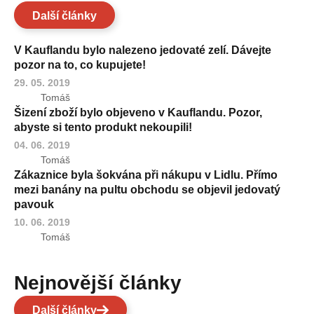
Další články
V Kauflandu bylo nalezeno jedovaté zelí. Dávejte
pozor na to, co kupujete!
29. 05. 2019
Tomáš
Šizení zboží bylo objeveno v Kauflandu. Pozor,
abyste si tento produkt nekoupili!
04. 06. 2019
Tomáš
Zákaznice byla šokvána při nákupu v Lidlu. Přímo
mezi banány na pultu obchodu se objevil jedovatý
pavouk
10. 06. 2019
Tomáš
Nejnovější články
Další články