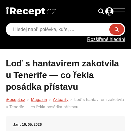
Rozšířené hledání
Loď s hantavirem zakotvila
u Tenerife — co řekla
posádka přístavu
iRecept.cz
Magazín
Aktuality
Loď s hantavirem zakotvila
u Tenerife — co řekla posádka přístavu
Jan
, 10. 05. 2026