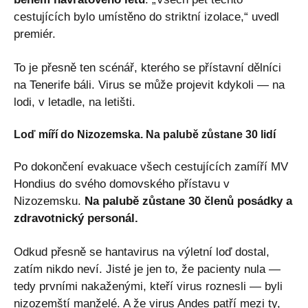
cestujících bylo umístěno do striktní izolace,“ uvedl
premiér.
To je přesně ten scénář, kterého se přístavní dělníci
na Tenerife báli. Virus se může projevit kdykoli — na
lodi, v letadle, na letišti.
Loď míří do Nizozemska. Na palubě zůstane 30 lidí
Po dokončení evakuace všech cestujících zamíří MV
Hondius do svého domovského přístavu v
Nizozemsku.
Na palubě zůstane 30 členů posádky a
zdravotnický personál.
Odkud přesně se hantavirus na výletní loď dostal,
zatím nikdo neví. Jisté je jen to, že pacienty nula —
tedy prvními nakaženými, kteří virus roznesli — byli
nizozemští manželé. A že virus Andes patří mezi ty,