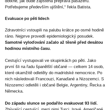
dotkne, jak bude zajištěna přeprava pasažérů.
Potřebujeme především ujištění,“ řekla Batista.
Evakuace po pěti lidech
Zdravotníci vstoupili na palubu krátce po osmé hodině
ráno. Nejprve provedli epidemiologický posudek.
Samotné vyloďování začalo až těsně před desátou
hodinou místního času.
Cestující vystupovali ve skupinkách po pěti. Jako
první šli na řadu španělští občané — celkem 14 osob,
které okamžitě odletěly do madridské nemocnice. Po
nich následovali Francouzi, Kanaďané a Nizozemci. S
Nizozemci odletěli i občané Belgie, Argentiny, Řecka a
Německa.
Do západu slunce se podařilo evakuovat 93 lidí.
Zbývající cestující, mezi nimi Turci, Irové, Američané