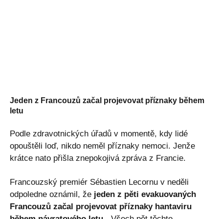
Jeden z Francouzů začal projevovat příznaky během
letu
Podle zdravotnických úřadů v momentě, kdy lidé
opouštěli loď, nikdo neměl příznaky nemoci. Jenže
krátce nato přišla znepokojivá zpráva z Francie.
Francouzský premiér Sébastien Lecornu v neděli
odpoledne oznámil, že
jeden z pěti evakuovaných
Francouzů začal projevovat příznaky hantaviru
během návratového letu
. „Všech pět těchto