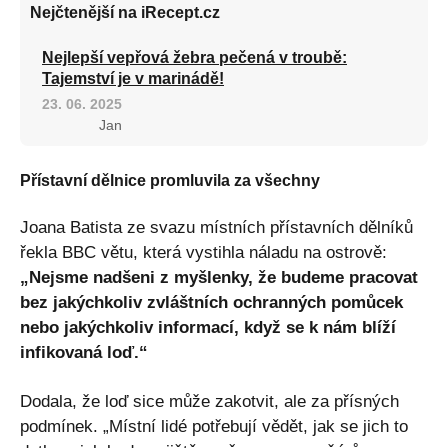
Nejčtenější na iRecept.cz
Nejlepší vepřová žebra pečená v troubě:
Tajemství je v marinádě!
23. 06. 2025
Jan
Přístavní dělnice promluvila za všechny
Joana Batista ze svazu místních přístavních dělníků
řekla BBC větu, která vystihla náladu na ostrově:
„Nejsme nadšeni z myšlenky, že budeme pracovat
bez jakýchkoliv zvláštních ochranných pomůcek
nebo jakýchkoliv informací, když se k nám blíží
infikovaná loď.“
Dodala, že loď sice může zakotvit, ale za přísných
podmínek. „Místní lidé potřebují vědět, jak se jich to