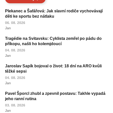
Plekanec a Šafářová: Jak slavní rodiče vychovávají
děti ke sportu bez nátlaku
06. 08. 2026
Jan
Tragédie na Svitavsku: Cyklista zemřel po pádu do
příkopu, našli ho kolemjdoucí
04. 08. 2026
Jan
Jaroslav Sapík bojoval o život: 18 dní na ARO kvůli
těžké sepsi
04. 08. 2026
Jan
Pavel Šporcl zhubl a zpevnil postavu: Takhle vypadá
jeho ranní rutina
03. 08. 2026
Jan