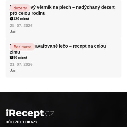
Karamelový větrník na plech – nadýchaný dezert
dezerty
pro celou rodinu
120 minut
25. 07. 2026
Jan
Babiččino zavařované lečo – recept na celou
Bez masa
zimu
90 minut
21. 07. 2026
Jan
DŮLEŽITÉ ODKAZY