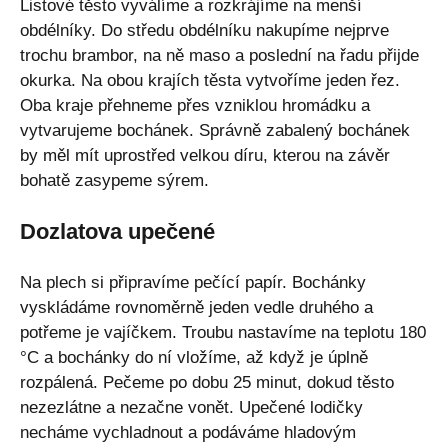
Listové těsto vyválíme a rozkrájíme na menší
obdélníky. Do středu obdélníku nakupíme nejprve
trochu brambor, na ně maso a poslední na řadu přijde
okurka. Na obou krajích těsta vytvoříme jeden řez.
Oba kraje přehneme přes vzniklou hromádku a
vytvarujeme bochánek. Správně zabalený bochánek
by měl mít uprostřed velkou díru, kterou na závěr
bohatě zasypeme sýrem.
Dozlatova upečené
Na plech si připravíme pečící papír. Bochánky
vyskládáme rovnoměrně jeden vedle druhého a
potřeme je vajíčkem. Troubu nastavíme na teplotu 180
°C a bochánky do ní vložíme, až když je úplně
rozpálená. Pečeme po dobu 25 minut, dokud těsto
nezezlátne a nezačne vonět. Upečené lodičky
necháme vychladnout a podáváme hladovým