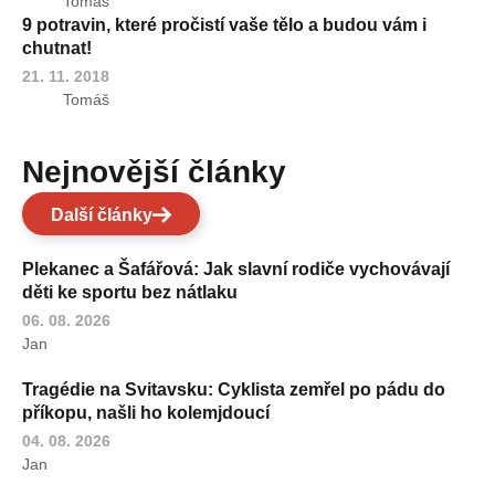
Tomáš
9 potravin, které pročistí vaše tělo a budou vám i
chutnat!
21. 11. 2018
Tomáš
Nejnovější články
Další články
Plekanec a Šafářová: Jak slavní rodiče vychovávají
děti ke sportu bez nátlaku
06. 08. 2026
Jan
Tragédie na Svitavsku: Cyklista zemřel po pádu do
příkopu, našli ho kolemjdoucí
04. 08. 2026
Jan