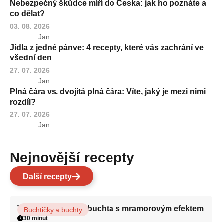
Nebezpečný škůdce míří do Česka: jak ho poznáte a
co dělat?
03. 08. 2026
Jan
Jídla z jedné pánve: 4 recepty, které vás zachrání ve
všední den
27. 07. 2026
Jan
Plná čára vs. dvojitá plná čára: Víte, jaký je mezi nimi
rozdíl?
27. 07. 2026
Jan
Nejnovější recepty
Další recepty
Vláčná olejová litá buchta s mramorovým efektem
Buchtičky a buchty
30 minut