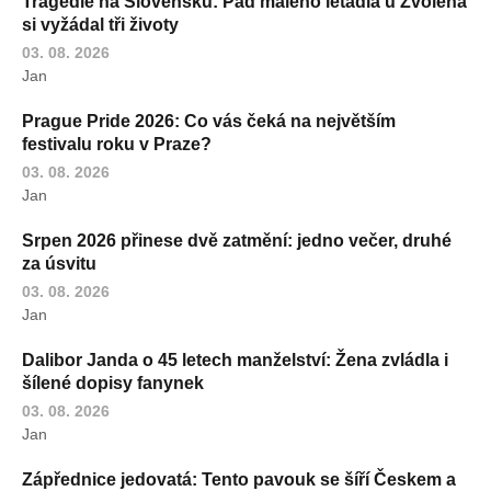
Tragédie na Slovensku: Pád malého letadla u Zvolena
si vyžádal tři životy
03. 08. 2026
Jan
Prague Pride 2026: Co vás čeká na největším
festivalu roku v Praze?
03. 08. 2026
Jan
Srpen 2026 přinese dvě zatmění: jedno večer, druhé
za úsvitu
03. 08. 2026
Jan
Dalibor Janda o 45 letech manželství: Žena zvládla i
šílené dopisy fanynek
03. 08. 2026
Jan
Zápřednice jedovatá: Tento pavouk se šíří Českem a