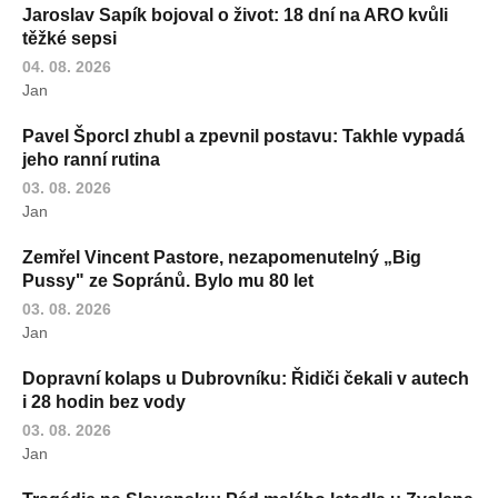
Jaroslav Sapík bojoval o život: 18 dní na ARO kvůli
těžké sepsi
04. 08. 2026
Jan
Pavel Šporcl zhubl a zpevnil postavu: Takhle vypadá
jeho ranní rutina
03. 08. 2026
Jan
Zemřel Vincent Pastore, nezapomenutelný „Big
Pussy" ze Sopránů. Bylo mu 80 let
03. 08. 2026
Jan
Dopravní kolaps u Dubrovníku: Řidiči čekali v autech
i 28 hodin bez vody
03. 08. 2026
Jan