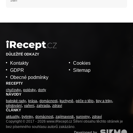
DŮLEŽITÉ ODKAZY
Kontakty
Cookies
GDPR
Sitemap
Obecné podmínky
RECEPTY
chuťovky
polévky
dorty
NÁVODY
babské rady
krása
domácnost
kuchyně
péče o tělo
tipy a triky
pěstování
vaření
zahrada
zdraví
ČLÁNKY
aktuality
bylinky
domácnost
zajímavosti
suroviny
zdraví
Copyright © 2017 - 2026 www.iRecept.cz Šíření obsahu těchto stránek je
bez písemného souhlasu autorů zakázáno.