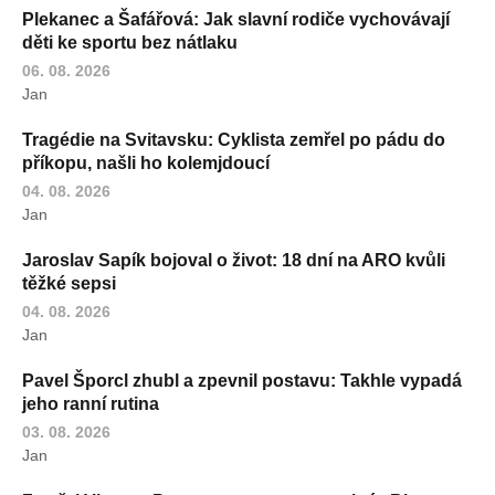
Plekanec a Šafářová: Jak slavní rodiče vychovávají
děti ke sportu bez nátlaku
06. 08. 2026
Jan
Tragédie na Svitavsku: Cyklista zemřel po pádu do
příkopu, našli ho kolemjdoucí
04. 08. 2026
Jan
Jaroslav Sapík bojoval o život: 18 dní na ARO kvůli
těžké sepsi
04. 08. 2026
Jan
Pavel Šporcl zhubl a zpevnil postavu: Takhle vypadá
jeho ranní rutina
03. 08. 2026
Jan