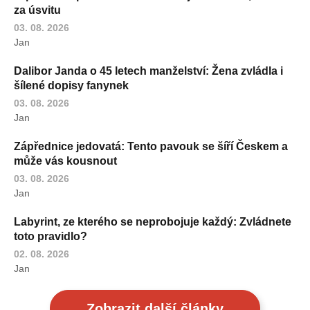
za úsvitu
03. 08. 2026
Jan
Dalibor Janda o 45 letech manželství: Žena zvládla i
šílené dopisy fanynek
03. 08. 2026
Jan
Zápřednice jedovatá: Tento pavouk se šíří Českem a
může vás kousnout
03. 08. 2026
Jan
Labyrint, ze kterého se neprobojuje každý: Zvládnete
toto pravidlo?
02. 08. 2026
Jan
Zobrazit další články