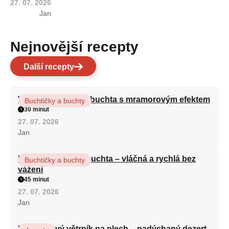
27. 07. 2026
Jan
Nejnovější recepty
Další recepty
Vláčná olejová litá buchta s mramorovým efektem
Buchtičky a buchty
30 minut
27. 07. 2026
Jan
Hrnková maková buchta – vláčná a rychlá bez
Buchtičky a buchty
vážení
45 minut
27. 07. 2026
Jan
Karamelový větrník na plech – nadýchaný dezert