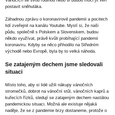
Vánocích se svou rodinou nebo si budou moci jít ven
postavit sněhuláka.
Záhadnou zprávu o koronavirové pandemii a pocitech
lidí zveřejnil na kanálu Youtube. Myslí si, že naši
půdu, společně s Polskem a Slovenskem, budou
někdo využívat, právě kvůli probíhající pandemii
koronaviru. Kdyby se něco přihodilo na Středním
východě nebo Evropě, byla by to velká náhoda.
Se zatajeným dechem jsme sledovali
situaci
Místo toho, aby si lidé užili nákupy vánočních
stromečků, dobrot na vánoční stůl, vánočních kaprů a
kuřecích řízků, sledují se zatajeným dechem nastálou
pandemickou situaci. Možná ale existuje nějaká
naděje, že se z pandemie brzy dostaneme, protože o