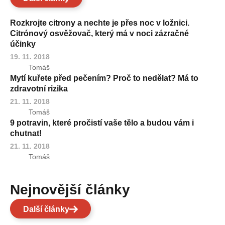
Rozkrojte citrony a nechte je přes noc v ložnici.
Citrónový osvěžovač, který má v noci zázračné
účinky
19. 11. 2018
Tomáš
Mytí kuřete před pečením? Proč to nedělat? Má to
zdravotní rizika
21. 11. 2018
Tomáš
9 potravin, které pročistí vaše tělo a budou vám i
chutnat!
21. 11. 2018
Tomáš
Nejnovější články
Další články