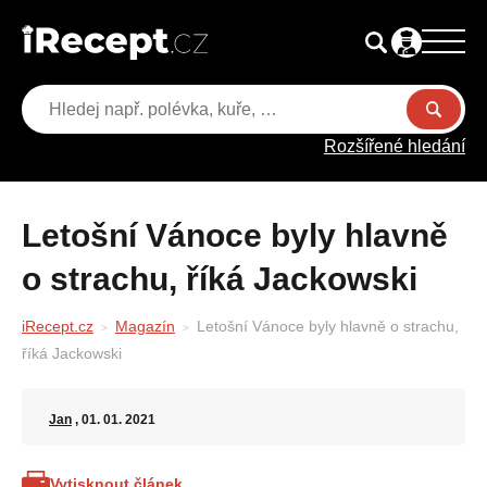
Rozšířené hledání
Letošní Vánoce byly hlavně
o strachu, říká Jackowski
iRecept.cz
Magazín
Letošní Vánoce byly hlavně o strachu,
říká Jackowski
Jan
, 01. 01. 2021
Vytisknout článek