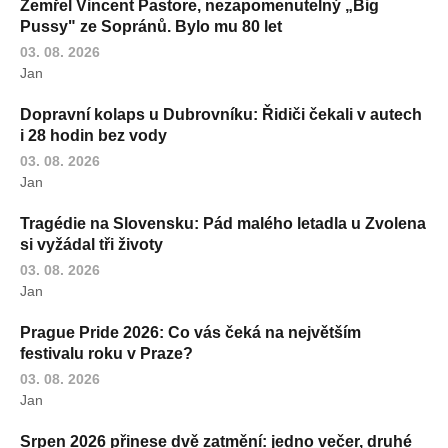
Zemřel Vincent Pastore, nezapomenutelný „Big
Pussy" ze Sopránů. Bylo mu 80 let
03. 08. 2026
Jan
Dopravní kolaps u Dubrovníku: Řidiči čekali v autech
i 28 hodin bez vody
03. 08. 2026
Jan
Tragédie na Slovensku: Pád malého letadla u Zvolena
si vyžádal tři životy
03. 08. 2026
Jan
Prague Pride 2026: Co vás čeká na největším
festivalu roku v Praze?
03. 08. 2026
Jan
Srpen 2026 přinese dvě zatmění: jedno večer, druhé