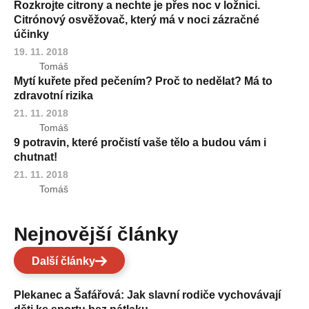
Rozkrojte citrony a nechte je přes noc v ložnici.
Citrónový osvěžovač, který má v noci zázračné
účinky
19. 11. 2018
Tomáš
Mytí kuřete před pečením? Proč to nedělat? Má to
zdravotní rizika
21. 11. 2018
Tomáš
9 potravin, které pročistí vaše tělo a budou vám i
chutnat!
21. 11. 2018
Tomáš
Nejnovější články
Další články
Plekanec a Šafářová: Jak slavní rodiče vychovávají