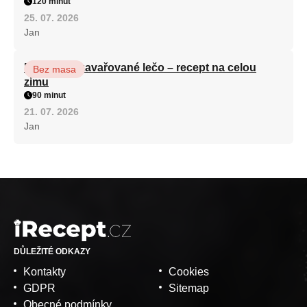
120 minut
25. 07. 2026
Jan
Babiččino zavařované lečo – recept na celou
Bez masa
zimu
90 minut
21. 07. 2026
Jan
DŮLEŽITÉ ODKAZY
Kontakty
Cookies
GDPR
Sitemap
Obecné podmínky