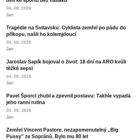
děti ke sportu bez nátlaku
06. 08. 2026
Jan
Tragédie na Svitavsku: Cyklista zemřel po pádu do
příkopu, našli ho kolemjdoucí
04. 08. 2026
Jan
Jaroslav Sapík bojoval o život: 18 dní na ARO kvůli
těžké sepsi
04. 08. 2026
Jan
Pavel Šporcl zhubl a zpevnil postavu: Takhle vypadá
jeho ranní rutina
03. 08. 2026
Jan
Zemřel Vincent Pastore, nezapomenutelný „Big
Pussy" ze Sopránů. Bylo mu 80 let