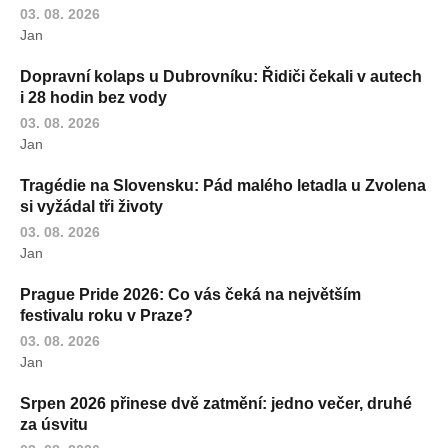
03. 08. 2026
Jan
Dopravní kolaps u Dubrovníku: Řidiči čekali v autech
i 28 hodin bez vody
03. 08. 2026
Jan
Tragédie na Slovensku: Pád malého letadla u Zvolena
si vyžádal tři životy
03. 08. 2026
Jan
Prague Pride 2026: Co vás čeká na největším
festivalu roku v Praze?
03. 08. 2026
Jan
Srpen 2026 přinese dvě zatmění: jedno večer, druhé
za úsvitu