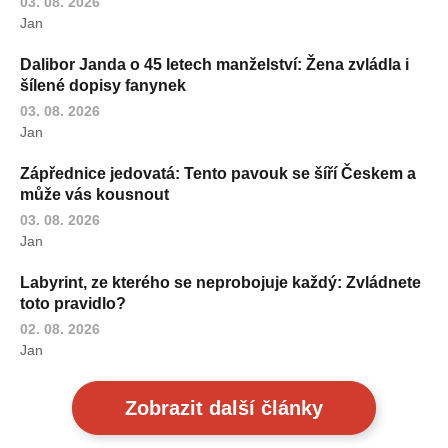
03. 08. 2026
Jan
Dalibor Janda o 45 letech manželství: Žena zvládla i
šílené dopisy fanynek
03. 08. 2026
Jan
Zápřednice jedovatá: Tento pavouk se šíří Českem a
může vás kousnout
03. 08. 2026
Jan
Labyrint, ze kterého se neprobojuje každý: Zvládnete
toto pravidlo?
02. 08. 2026
Jan
Zobrazit další články