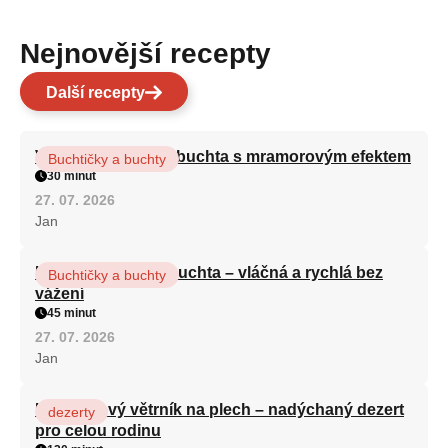
Nejnovější recepty
Další recepty
Vláčná olejová litá buchta s mramorovým efektem
Buchtičky a buchty
30 minut
27. 07. 2026
Jan
Hrnková maková buchta – vláčná a rychlá bez
Buchtičky a buchty
vážení
45 minut
27. 07. 2026
Jan
Karamelový větrník na plech – nadýchaný dezert
dezerty
pro celou rodinu