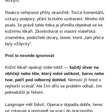
těžkým.
Reakce veřejnosti přišly okamžitě. Tisíce komentářů,
vzkazy podpory, přání brzkého uzdravení. Mnoho lidí
psalo, že právě tahle fotka je přiměla objednat se ke
kožnímu lékaři. Zkontrolovat si vlastní mateřská
znaménka, podezřelé útvary, boule, které „tam přece
byly vždycky“.
Proč to nesmíte ignorovat
Kožní lékaři opakují stále totéž —
každý útvar na
obličeji nebo těle, který mění velikost, barvu nebo
tvar, patří pod odborný dohled.
Nemusí jít hned o
nejhorší scénář. Ale čím dřív se problém odhalí, tím
jednodušší je řešení.
Langmajer měl štěstí. Operace dopadla dobře, herec
se zotavuje a postupně se vrací do pracovního