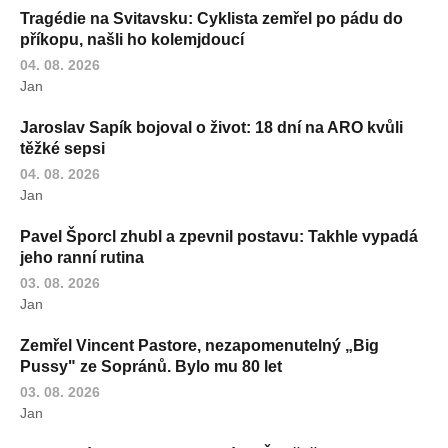
Tragédie na Svitavsku: Cyklista zemřel po pádu do
příkopu, našli ho kolemjdoucí
04. 08. 2026
Jan
Jaroslav Sapík bojoval o život: 18 dní na ARO kvůli
těžké sepsi
04. 08. 2026
Jan
Pavel Šporcl zhubl a zpevnil postavu: Takhle vypadá
jeho ranní rutina
03. 08. 2026
Jan
Zemřel Vincent Pastore, nezapomenutelný „Big
Pussy" ze Sopránů. Bylo mu 80 let
03. 08. 2026
Jan