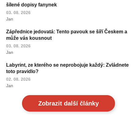
šílené dopisy fanynek
03. 08. 2026
Jan
Zápřednice jedovatá: Tento pavouk se šíří Českem a
může vás kousnout
03. 08. 2026
Jan
Labyrint, ze kterého se neprobojuje každý: Zvládnete
toto pravidlo?
02. 08. 2026
Jan
Zobrazit další články