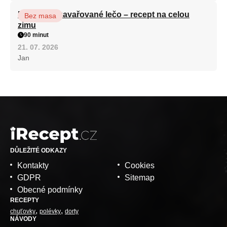
Babiččino zavařované lečo – recept na celou
Bez masa
zimu
90 minut
21. 07. 2026
Jan
DŮLEŽITÉ ODKAZY
Kontakty
Cookies
GDPR
Sitemap
Obecné podmínky
RECEPTY
chuťovky
polévky
dorty
NÁVODY