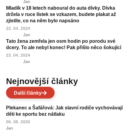
Jan
Mladík v 18 letech naboural do auta dívky. Dívka
držela v ruce lístek se vzkazem, budete plakat až
zjistíte, co na něm bylo napsáno
22. 04. 2024
Jan
Tato žena zemřela jen osm hodin po porodu své
dcery. To ale nebyl konec! Pak přišlo něco šokující
23. 04. 2024
Jan
Nejnovější články
Další články
Plekanec a Šafářová: Jak slavní rodiče vychovávají
děti ke sportu bez nátlaku
06. 08. 2026
Jan