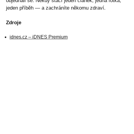
objednali se. Někdy stačí jeden článek, jedna fotka,
jeden příběh — a zachráníte někomu zdraví.
Zdroje
idnes.cz – iDNES Premium