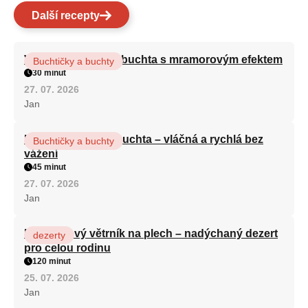
Další recepty
Vláčná olejová litá buchta s mramorovým efektem
Buchtičky a buchty
30 minut
27. 07. 2026
Jan
Hrnková maková buchta – vláčná a rychlá bez
Buchtičky a buchty
vážení
45 minut
27. 07. 2026
Jan
Karamelový větrník na plech – nadýchaný dezert
dezerty
pro celou rodinu
120 minut
25. 07. 2026
Jan