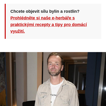
Chcete objevit sílu bylin a rostlin?
Prohlédněte si naše e-herbáře s
praktickými recepty a tipy pro domácí
využití.