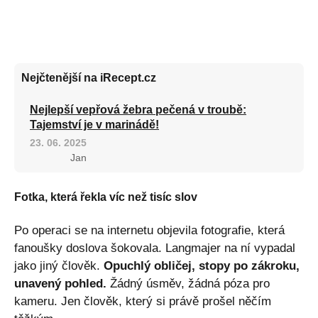
Nejčtenější na iRecept.cz
Nejlepší vepřová žebra pečená v troubě:
Tajemství je v marinádě!
23. 06. 2025
Jan
Fotka, která řekla víc než tisíc slov
Po operaci se na internetu objevila fotografie, která
fanoušky doslova šokovala. Langmajer na ní vypadal
jako jiný člověk.
Opuchlý obličej, stopy po zákroku,
unavený pohled.
Žádný úsměv, žádná póza pro
kameru. Jen člověk, který si právě prošel něčím