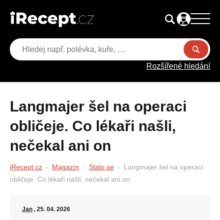
Rozšířené hledání
Langmajer šel na operaci
obličeje. Co lékaři našli,
nečekal ani on
iRecept.cz
Magazín
Stalo se
Langmajer šel na operaci
obličeje. Co lékaři našli, nečekal ani on
Jan
, 25. 04. 2026