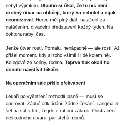
nebyl výjimkou.
Dlouho si říkal, že to nic není —
drobný útvar na obličeji, který ho nebolel a nijak
neomezoval.
Herec měl plný diář, natáčení za
natáčením, divadelní představení každý týden. Na
doktora nebyl čas.
Jenže útvar rostl. Pomalu, nenápadně — ale rostl. Až
přišel moment, kdy si toho všimli i lidé kolem něj.
Kolegové ze scény, rodina.
Teprve tlak okolí ho
donutil navštívit lékaře.
Na operačním sále přišlo překvapení
Lékaři po vyšetření rozhodli jasně — musí se
operovat. Žádné odkládání, žádné čekání. Langmajer
šel na sál s tím, že jde o rutinní zákrok. Odstranění
neškodného útvaru, pár stehů, domů.