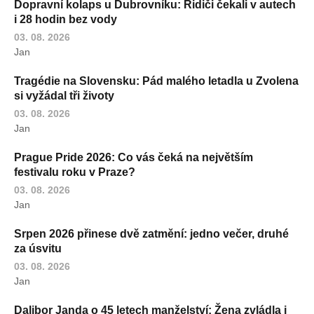
Dopravní kolaps u Dubrovníku: Řidiči čekali v autech
i 28 hodin bez vody
03. 08. 2026
Jan
Tragédie na Slovensku: Pád malého letadla u Zvolena
si vyžádal tři životy
03. 08. 2026
Jan
Prague Pride 2026: Co vás čeká na největším
festivalu roku v Praze?
03. 08. 2026
Jan
Srpen 2026 přinese dvě zatmění: jedno večer, druhé
za úsvitu
03. 08. 2026
Jan
Dalibor Janda o 45 letech manželství: Žena zvládla i