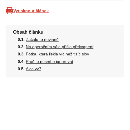
Vytisknout článek
Obsah článku
Začalo to nevinně
Na operačním sále přišlo překvapení
Fotka, která řekla víc než tisíc slov
Proč to nesmíte ignorovat
A co vy?