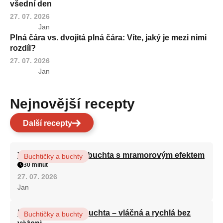
všední den
27. 07. 2026
Jan
Plná čára vs. dvojitá plná čára: Víte, jaký je mezi nimi
rozdíl?
27. 07. 2026
Jan
Nejnovější recepty
Další recepty
Vláčná olejová litá buchta s mramorovým efektem
Buchtičky a buchty
30 minut
27. 07. 2026
Jan
Hrnková maková buchta – vláčná a rychlá bez
Buchtičky a buchty