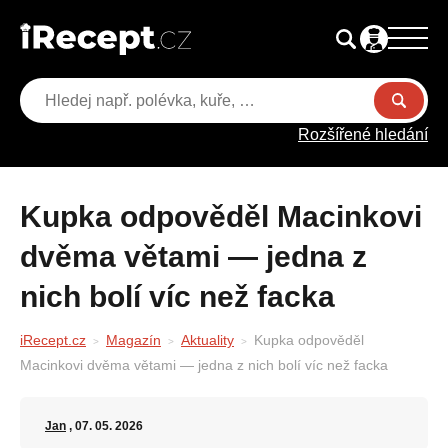
Rozšířené hledání
Kupka odpověděl Macinkovi
dvěma větami — jedna z
nich bolí víc než facka
iRecept.cz
Magazín
Aktuality
Kupka odpověděl
Macinkovi dvěma větami — jedna z nich bolí víc než facka
Jan
, 07. 05. 2026