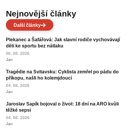
Nejnovější články
Další články
Plekanec a Šafářová: Jak slavní rodiče vychovávají
děti ke sportu bez nátlaku
06. 08. 2026
Jan
Tragédie na Svitavsku: Cyklista zemřel po pádu do
příkopu, našli ho kolemjdoucí
04. 08. 2026
Jan
Jaroslav Sapík bojoval o život: 18 dní na ARO kvůli
těžké sepsi
04. 08. 2026
Jan