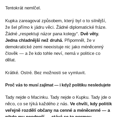
Tentokrát nemlčel.
Kupka zareagoval způsobem, který byl o to silnější,
že šel přímo k jádru věci. Žádné diplomatické fráze.
Žádné „respektuji názor pana kolegy“.
Dvě věty.
Jedna chladnější než druhá.
Připomněl, že v
demokratické zemi neexistuje nic jako méněcenný
člověk — a že kdo tohle neví, nemá v politice co
dělat.
Krátké. Ostré. Bez možnosti se vymluvit.
Proč vás to musí zajímat — i když politiku nesledujete
Tady nejde o Macinku. Tady nejde o Kupku. Tady jde o
něco, co se týká každého z nás.
Ve chvíli, kdy politik
veřejně rozdělí občany na cenné a méněcenné — a
nikdo mu neodpoří — stává se to normou.