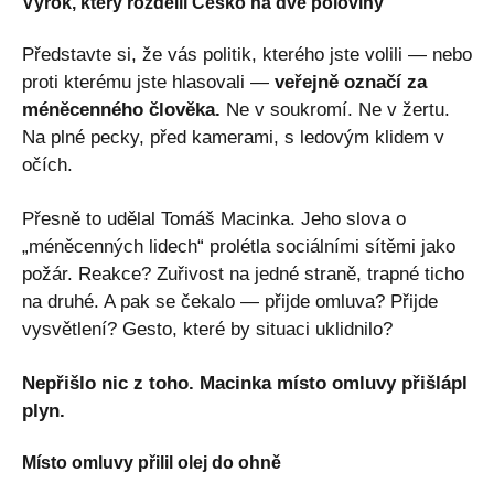
Výrok, který rozdělil Česko na dvě poloviny
Představte si, že vás politik, kterého jste volili — nebo
proti kterému jste hlasovali —
veřejně označí za
méněcenného člověka.
Ne v soukromí. Ne v žertu.
Na plné pecky, před kamerami, s ledovým klidem v
očích.
Přesně to udělal Tomáš Macinka. Jeho slova o
„méněcenných lidech“ prolétla sociálními sítěmi jako
požár. Reakce? Zuřivost na jedné straně, trapné ticho
na druhé. A pak se čekalo — přijde omluva? Přijde
vysvětlení? Gesto, které by situaci uklidnilo?
Nepřišlo nic z toho. Macinka místo omluvy přišlápl
plyn.
Místo omluvy přilil olej do ohně