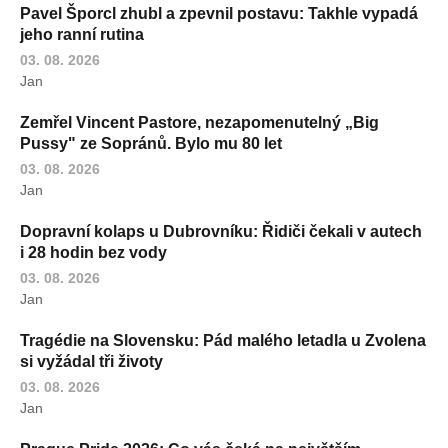
Pavel Šporcl zhubl a zpevnil postavu: Takhle vypadá
jeho ranní rutina
03. 08. 2026
Jan
Zemřel Vincent Pastore, nezapomenutelný „Big
Pussy" ze Sopránů. Bylo mu 80 let
03. 08. 2026
Jan
Dopravní kolaps u Dubrovníku: Řidiči čekali v autech
i 28 hodin bez vody
03. 08. 2026
Jan
Tragédie na Slovensku: Pád malého letadla u Zvolena
si vyžádal tři životy
03. 08. 2026
Jan