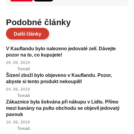
Podobné články
Další články
V Kauflandu bylo nalezeno jedovaté zelí. Dávejte
pozor na to, co kupujete!
29. 05. 2019
Tomáš
Šizení zboží bylo objeveno v Kauflandu. Pozor,
abyste si tento produkt nekoupili!
04. 06. 2019
Tomáš
Zákaznice byla šokvána při nákupu v Lidlu. Přímo
mezi banány na pultu obchodu se objevil jedovatý
pavouk
10. 06. 2019
Tomáš