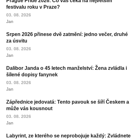
Prague Pride 2026: Co vás čeká na největším
festivalu roku v Praze?
03. 08. 2026
Jan
Srpen 2026 přinese dvě zatmění: jedno večer, druhé
za úsvitu
03. 08. 2026
Jan
Dalibor Janda o 45 letech manželství: Žena zvládla i
šílené dopisy fanynek
03. 08. 2026
Jan
Zápřednice jedovatá: Tento pavouk se šíří Českem a
může vás kousnout
03. 08. 2026
Jan
Labyrint, ze kterého se neprobojuje každý: Zvládnete