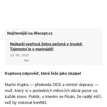
Nejčtenější na iRecept.cz
Nejlepší vepřová žebra pečená v troubě:
Tajemství je v marinádě!
23. 06. 2025
Jan
Kupkova odpověď, která řeže jako skalpel
Martin Kupka — předseda ODS a ministr dopravy —
muž, který si v posledních měsících dával pozor na
každé slovo. Politik, o kterém se říkalo, že raději mlčí,
než by riskoval konflikt.