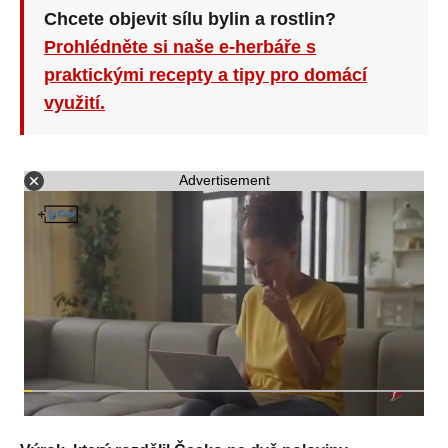
Chcete objevit sílu bylin a rostlin?
Prohlédněte si naše e-herbáře s
praktickými recepty a tipy pro domácí
využití.
Advertisement