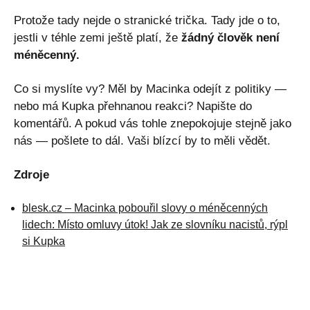
Protože tady nejde o stranické trička. Tady jde o to,
jestli v téhle zemi ještě platí, že
žádný člověk není
méněcenný.
Co si myslíte vy? Měl by Macinka odejít z politiky —
nebo má Kupka přehnanou reakci? Napište do
komentářů. A pokud vás tohle znepokojuje stejně jako
nás — pošlete to dál. Vaši blízcí by to měli vědět.
Zdroje
blesk.cz – Macinka pobouřil slovy o méněcenných
lidech: Místo omluvy útok! Jak ze slovníku nacistů, rýpl
si Kupka