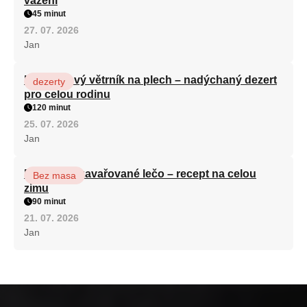
vážení
45 minut
27. 07. 2026
Jan
Karamelový větrník na plech – nadýchaný dezert
dezerty
pro celou rodinu
120 minut
25. 07. 2026
Jan
Babiččino zavařované lečo – recept na celou
Bez masa
zimu
90 minut
21. 07. 2026
Jan