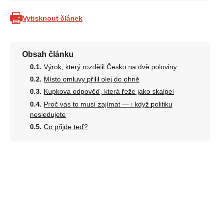
Vytisknout článek
Obsah článku
Výrok, který rozdělil Česko na dvě poloviny
Místo omluvy přilil olej do ohně
Kupkova odpověď, která řeže jako skalpel
Proč vás to musí zajímat — i když politiku
nesledujete
Co přijde teď?