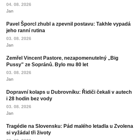
04. 08. 2026
Jan
Pavel Šporcl zhubl a zpevnil postavu: Takhle vypadá
jeho ranní rutina
03. 08. 2026
Jan
Zemřel Vincent Pastore, nezapomenutelný „Big
Pussy" ze Sopránů. Bylo mu 80 let
03. 08. 2026
Jan
Dopravní kolaps u Dubrovníku: Řidiči čekali v autech
i 28 hodin bez vody
03. 08. 2026
Jan
Tragédie na Slovensku: Pád malého letadla u Zvolena
si vyžádal tři životy