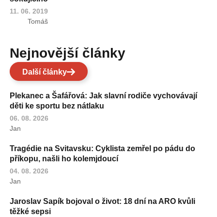
11. 06. 2019
Tomáš
Nejnovější články
Další články
Plekanec a Šafářová: Jak slavní rodiče vychovávají
děti ke sportu bez nátlaku
06. 08. 2026
Jan
Tragédie na Svitavsku: Cyklista zemřel po pádu do
příkopu, našli ho kolemjdoucí
04. 08. 2026
Jan
Jaroslav Sapík bojoval o život: 18 dní na ARO kvůli
těžké sepsi