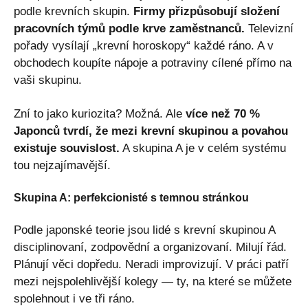
podle krevních skupin.
Firmy přizpůsobují složení
pracovních týmů podle krve zaměstnanců.
Televizní
pořady vysílají „krevní horoskopy“ každé ráno. A v
obchodech koupíte nápoje a potraviny cílené přímo na
vaši skupinu.
Zní to jako kuriozita? Možná. Ale
více než 70 %
Japonců tvrdí, že mezi krevní skupinou a povahou
existuje souvislost.
A skupina A je v celém systému
tou nejzajímavější.
Skupina A: perfekcionisté s temnou stránkou
Podle japonské teorie jsou lidé s krevní skupinou A
disciplinovaní, zodpovědní a organizovaní. Milují řád.
Plánují věci dopředu. Neradi improvizují. V práci patří
mezi nejspolehlivější kolegy — ty, na které se můžete
spolehnout i ve tři ráno.