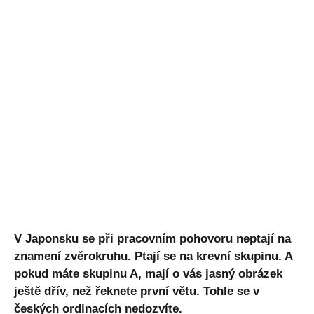
V Japonsku se při pracovním pohovoru neptají na
znamení zvěrokruhu. Ptají se na krevní skupinu. A
pokud máte skupinu A, mají o vás jasný obrázek
ještě dřív, než řeknete první větu. Tohle se v
českých ordinacích nedozvíte.