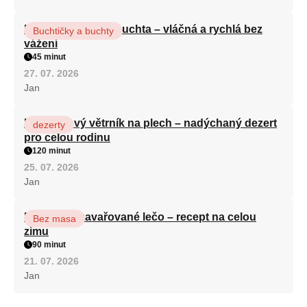
Hrnková maková buchta – vláčná a rychlá bez
Buchtičky a buchty
vážení
45 minut
27. 07. 2026
Jan
Karamelový větrník na plech – nadýchaný dezert
dezerty
pro celou rodinu
120 minut
25. 07. 2026
Jan
Babiččino zavařované lečo – recept na celou
Bez masa
zimu
90 minut
21. 07. 2026
Jan