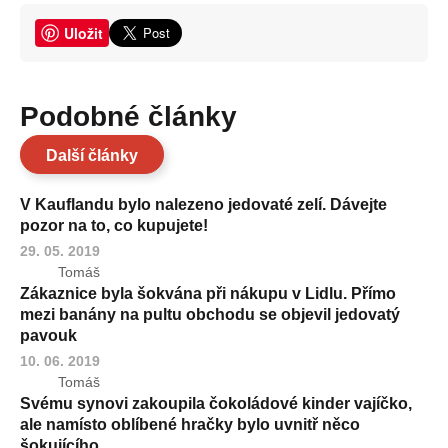
Uložit
Podobné články
Další články
V Kauflandu bylo nalezeno jedovaté zelí. Dávejte
pozor na to, co kupujete!
29. 05. 2019
Tomáš
Zákaznice byla šokvána při nákupu v Lidlu. Přímo
mezi banány na pultu obchodu se objevil jedovatý
pavouk
10. 06. 2019
Tomáš
Svému synovi zakoupila čokoládové kinder vajíčko,
ale namísto oblíbené hračky bylo uvnitř něco
šokujícího