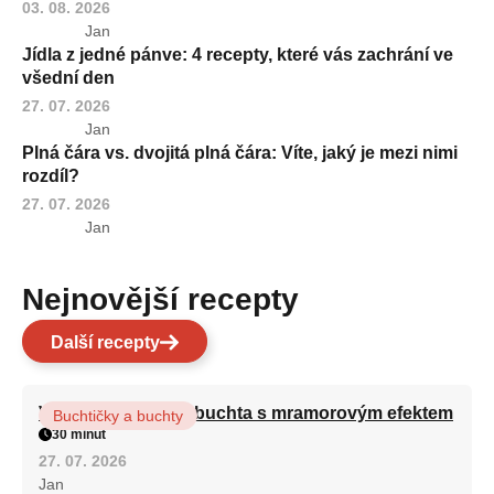
03. 08. 2026
Jan
Jídla z jedné pánve: 4 recepty, které vás zachrání ve
všední den
27. 07. 2026
Jan
Plná čára vs. dvojitá plná čára: Víte, jaký je mezi nimi
rozdíl?
27. 07. 2026
Jan
Nejnovější recepty
Další recepty
Vláčná olejová litá buchta s mramorovým efektem
Buchtičky a buchty
30 minut
27. 07. 2026
Jan