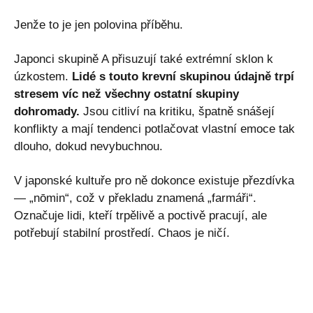
Jenže to je jen polovina příběhu.
Japonci skupině A přisuzují také extrémní sklon k
úzkostem.
Lidé s touto krevní skupinou údajně trpí
stresem víc než všechny ostatní skupiny
dohromady.
Jsou citliví na kritiku, špatně snášejí
konflikty a mají tendenci potlačovat vlastní emoce tak
dlouho, dokud nevybuchnou.
V japonské kultuře pro ně dokonce existuje přezdívka
— „nōmin“, což v překladu znamená „farmáři“.
Označuje lidi, kteří trpělivě a poctivě pracují, ale
potřebují stabilní prostředí. Chaos je ničí.