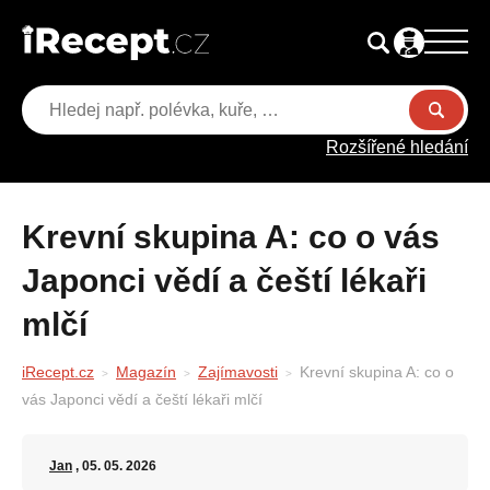
Rozšířené hledání
Krevní skupina A: co o vás
Japonci vědí a čeští lékaři
mlčí
iRecept.cz
Magazín
Zajímavosti
Krevní skupina A: co o
vás Japonci vědí a čeští lékaři mlčí
Jan
, 05. 05. 2026