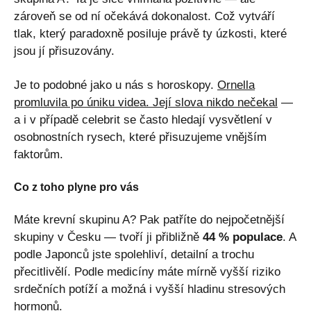
zároveň se od ní očekává dokonalost. Což vytváří
tlak, který paradoxně posiluje právě ty úzkosti, které
jsou jí přisuzovány.
Je to podobné jako u nás s horoskopy.
Ornella
promluvila po úniku videa. Její slova nikdo nečekal
—
a i v případě celebrit se často hledají vysvětlení v
osobnostních rysech, které přisuzujeme vnějším
faktorům.
Co z toho plyne pro vás
Máte krevní skupinu A? Pak patříte do nejpočetnější
skupiny v Česku — tvoří ji přibližně
44 % populace
. A
podle Japonců jste spolehliví, detailní a trochu
přecitlivělí. Podle medicíny máte mírně vyšší riziko
srdečních potíží a možná i vyšší hladinu stresových
hormonů.