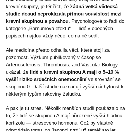
krevní skupiny, je fér říct, že
žádná velká vědecká
studie dosud neprokázala přímou souvislost mezi
krevní skupinou a povahou.
Psychologové to řadí do
kategorie „Barnumova efektu“ — lidé v obecných
popisech najdou vždy něco, co na ně sedí.
Ale medicína přesto odhalila věci, které stojí za
pozornost. Výzkum publikovaný v časopise
Arteriosclerosis, Thrombosis, and Vascular Biology
ukázal, že
lidé s krevní skupinou A mají o 5–10 %
vyšší riziko srdečních onemocnění
ve srovnání se
skupinou 0. Další studie naznačují vyšší náchylnost k
některým typům rakoviny žaludku.
A pak je tu stres. Několik menších studií poukázalo na
to, že lidé se skupinou A mají přirozeně vyšší hladinu
kortizolu — stresového hormonu. Což by vlastně
odpovídalo tomu, co Japonci tvrdí už téměř sto let.