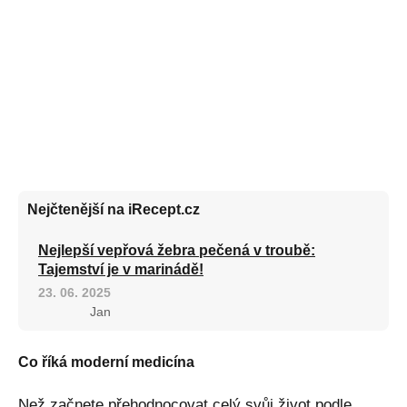
Nejčtenější na iRecept.cz
Nejlepší vepřová žebra pečená v troubě:
Tajemství je v marinádě!
23. 06. 2025
Jan
Co říká moderní medicína
Než začnete přehodnocovat celý svůj život podle