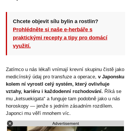
Chcete objevit sílu bylin a rostlin?
Prohlédněte si naše e-herbáře s
praktickými recepty a tipy pro domácí
využití.
Zatímco u nás lékaři vnímají krevní skupinu čistě jako
medicínský údaj pro transfuze a operace,
v Japonsku
kolem ní vyrostl celý systém, který ovlivňuje
vztahy, kariéru i každodenní rozhodování.
Říká se
mu „ketsuekigata“ a funguje tam podobně jako u nás
horoskopy — jenže s jedním zásadním rozdílem.
Japonci mu věří mnohem víc.
Advertisement