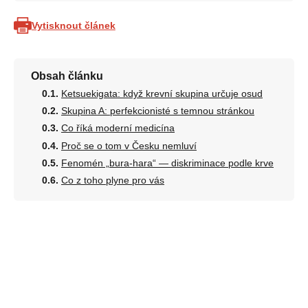
Vytisknout článek
Obsah článku
Ketsuekigata: když krevní skupina určuje osud
Skupina A: perfekcionisté s temnou stránkou
Co říká moderní medicína
Proč se o tom v Česku nemluví
Fenomén „bura-hara“ — diskriminace podle krve
Co z toho plyne pro vás