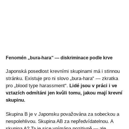
Fenomén „bura-hara“ — diskriminace podle krve
Japonská posedlost krevními skupinami má i stinnou
stránku. Existuje pro ni slovo „bura-hara“ — zkratka
pro „blood type harassment“.
Lidé jsou v práci i ve
vztazích odmítáni jen kvůli tomu, jakou mají krevní
skupinu.
Skupina B je v Japonsku považována za sobeckou a
nespolehlivou. Skupina AB za nepředvídatelnou. A
skupina A? Ta je sice vnímána pozitivně — ale