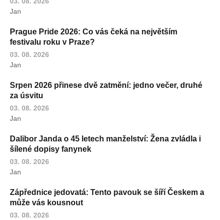
03. 08. 2026
Jan
Prague Pride 2026: Co vás čeká na největším
festivalu roku v Praze?
03. 08. 2026
Jan
Srpen 2026 přinese dvě zatmění: jedno večer, druhé
za úsvitu
03. 08. 2026
Jan
Dalibor Janda o 45 letech manželství: Žena zvládla i
šílené dopisy fanynek
03. 08. 2026
Jan
Zápřednice jedovatá: Tento pavouk se šíří Českem a
může vás kousnout
03. 08. 2026