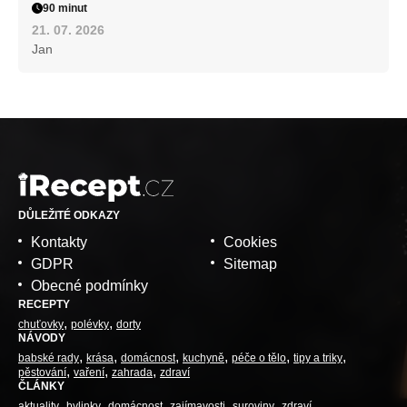
90 minut
21. 07. 2026
Jan
DŮLEŽITÉ ODKAZY
Kontakty
Cookies
GDPR
Sitemap
Obecné podmínky
RECEPTY
chuťovky
polévky
dorty
NÁVODY
babské rady
krása
domácnost
kuchyně
péče o tělo
tipy a triky
pěstování
vaření
zahrada
zdraví
ČLÁNKY
aktuality
bylinky
domácnost
zajímavosti
suroviny
zdraví