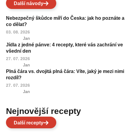
Další návody
Nebezpečný škůdce míří do Česka: jak ho poznáte a
co dělat?
03. 08. 2026
Jan
Jídla z jedné pánve: 4 recepty, které vás zachrání ve
všední den
27. 07. 2026
Jan
Plná čára vs. dvojitá plná čára: Víte, jaký je mezi nimi
rozdíl?
27. 07. 2026
Jan
Nejnovější recepty
Další recepty