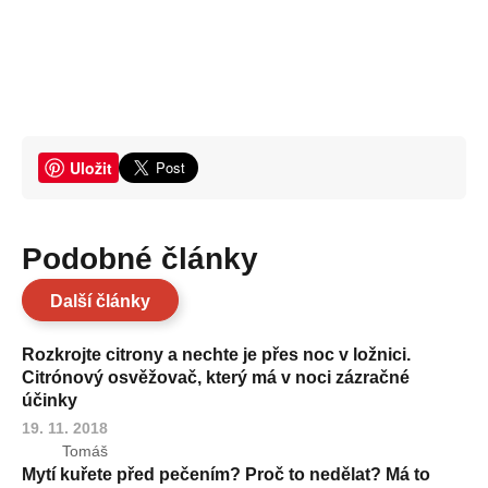
Uložit
Podobné články
Další články
Rozkrojte citrony a nechte je přes noc v ložnici.
Citrónový osvěžovač, který má v noci zázračné
účinky
19. 11. 2018
Tomáš
Mytí kuřete před pečením? Proč to nedělat? Má to