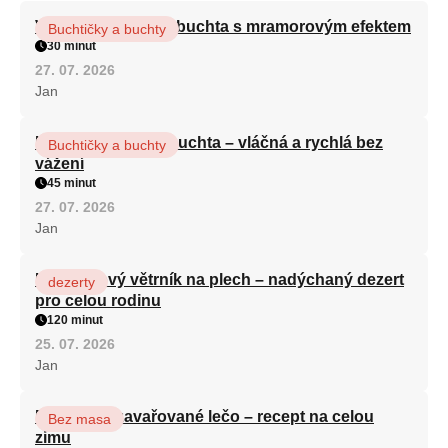
Vláčná olejová litá buchta s mramorovým efektem
Buchtičky a buchty
30 minut
27. 07. 2026
Jan
Hrnková maková buchta – vláčná a rychlá bez
Buchtičky a buchty
vážení
45 minut
27. 07. 2026
Jan
Karamelový větrník na plech – nadýchaný dezert
dezerty
pro celou rodinu
120 minut
25. 07. 2026
Jan
Babiččino zavařované lečo – recept na celou
Bez masa
zimu