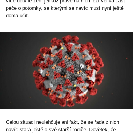
více dotkne žen, jelikož právě na nich leží veliká část
péče o potomky, se kterými se navíc musí nyní ještě
doma učit.
Celou situaci neulehčuje ani fakt, že se řada z nich
navíc stará ještě o své starší rodiče. Dovětek, že