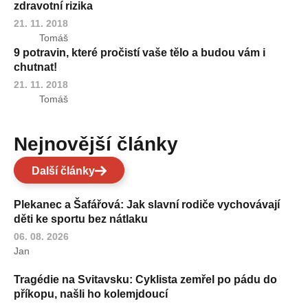
zdravotní rizika
21. 11. 2018
Tomáš
9 potravin, které pročistí vaše tělo a budou vám i
chutnat!
21. 11. 2018
Tomáš
Nejnovější články
Další články
Plekanec a Šafářová: Jak slavní rodiče vychovávají
děti ke sportu bez nátlaku
06. 08. 2026
Jan
Tragédie na Svitavsku: Cyklista zemřel po pádu do
příkopu, našli ho kolemjdoucí