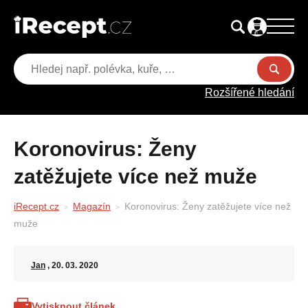
Rozšířené hledání
Koronovirus: Ženy
zatěžujete více než muže
iRecept.cz
Magazín
Koronovirus: Ženy zatěžujete více než
muže
Jan
, 20. 03. 2020
Vytisknout článek