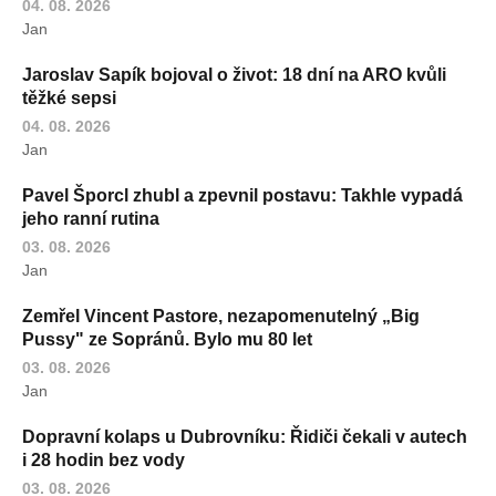
04. 08. 2026
Jan
Jaroslav Sapík bojoval o život: 18 dní na ARO kvůli
těžké sepsi
04. 08. 2026
Jan
Pavel Šporcl zhubl a zpevnil postavu: Takhle vypadá
jeho ranní rutina
03. 08. 2026
Jan
Zemřel Vincent Pastore, nezapomenutelný „Big
Pussy" ze Sopránů. Bylo mu 80 let
03. 08. 2026
Jan
Dopravní kolaps u Dubrovníku: Řidiči čekali v autech
i 28 hodin bez vody
03. 08. 2026