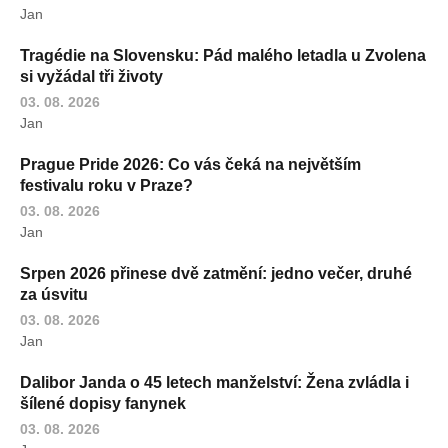
Jan
Tragédie na Slovensku: Pád malého letadla u Zvolena
si vyžádal tři životy
03. 08. 2026
Jan
Prague Pride 2026: Co vás čeká na největším
festivalu roku v Praze?
03. 08. 2026
Jan
Srpen 2026 přinese dvě zatmění: jedno večer, druhé
za úsvitu
03. 08. 2026
Jan
Dalibor Janda o 45 letech manželství: Žena zvládla i
šílené dopisy fanynek
03. 08. 2026