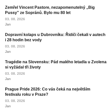
Zemřel Vincent Pastore, nezapomenutelný „Big
Pussy" ze Sopránů. Bylo mu 80 let
03. 08. 2026
Jan
Dopravní kolaps u Dubrovníku: Řidiči čekali v autech
i 28 hodin bez vody
03. 08. 2026
Jan
Tragédie na Slovensku: Pád malého letadla u Zvolena
si vyžádal tři životy
03. 08. 2026
Jan
Prague Pride 2026: Co vás čeká na největším
festivalu roku v Praze?
03. 08. 2026
Jan