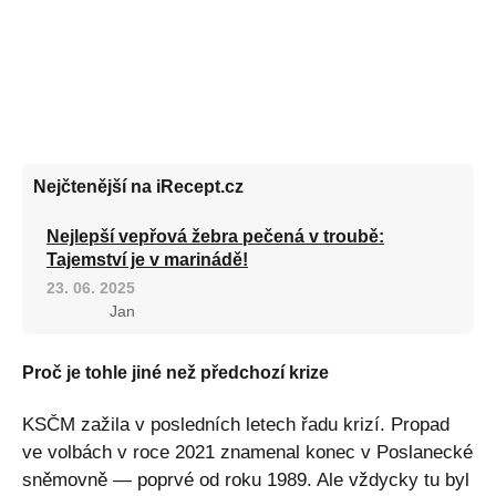
Nejčtenější na iRecept.cz
Nejlepší vepřová žebra pečená v troubě:
Tajemství je v marinádě!
23. 06. 2025
Jan
Proč je tohle jiné než předchozí krize
KSČM zažila v posledních letech řadu krizí. Propad
ve volbách v roce 2021 znamenal konec v Poslanecké
sněmovně — poprvé od roku 1989. Ale vždycky tu byl