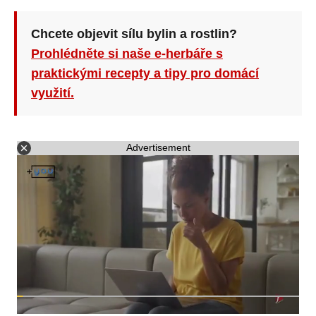
Chcete objevit sílu bylin a rostlin?
Prohlédněte si naše e-herbáře s
praktickými recepty a tipy pro domácí
využití.
Advertisement