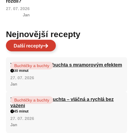
rozdíl?
27. 07. 2026
Jan
Nejnovější recepty
Další recepty
Vláčná olejová litá buchta s mramorovým efektem
Buchtičky a buchty
30 minut
27. 07. 2026
Jan
Hrnková maková buchta – vláčná a rychlá bez
Buchtičky a buchty
vážení
45 minut
27. 07. 2026
Jan