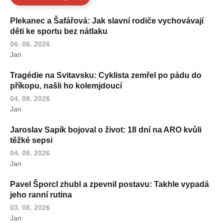
Plekanec a Šafářová: Jak slavní rodiče vychovávají
děti ke sportu bez nátlaku
06. 08. 2026
Jan
Tragédie na Svitavsku: Cyklista zemřel po pádu do
příkopu, našli ho kolemjdoucí
04. 08. 2026
Jan
Jaroslav Sapík bojoval o život: 18 dní na ARO kvůli
těžké sepsi
04. 08. 2026
Jan
Pavel Šporcl zhubl a zpevnil postavu: Takhle vypadá
jeho ranní rutina
03. 08. 2026
Jan