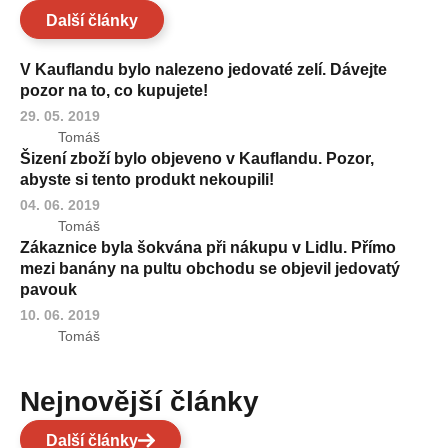
Další články
V Kauflandu bylo nalezeno jedovaté zelí. Dávejte
pozor na to, co kupujete!
29. 05. 2019
Tomáš
Šizení zboží bylo objeveno v Kauflandu. Pozor,
abyste si tento produkt nekoupili!
04. 06. 2019
Tomáš
Zákaznice byla šokvána při nákupu v Lidlu. Přímo
mezi banány na pultu obchodu se objevil jedovatý
pavouk
10. 06. 2019
Tomáš
Nejnovější články
Další články