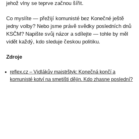
jehož vlny se teprve začnou šířit.
Co myslíte — přežijí komunisté bez Konečné ještě
jedny volby? Nebo jsme právě svědky posledních dnů
KSČM? Napište svůj názor a sdílejte — tohle by měl
vidět každý, kdo sleduje českou politiku.
Zdroje
reflex.cz – Vidlákův majstrštyk: Konečná končí a
komunisté kotví na smetišti dějin. Kdo zhasne poslední?