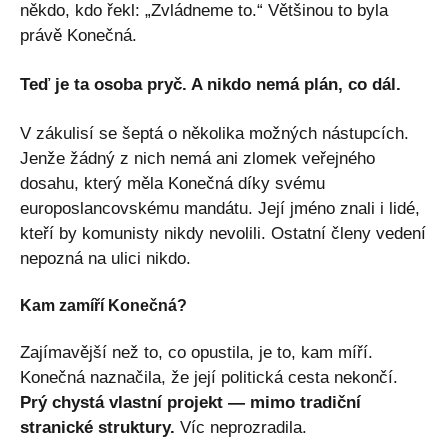
někdo, kdo řekl: „Zvládneme to.“ Většinou to byla
právě Konečná.
Teď je ta osoba pryč. A nikdo nemá plán, co dál.
V zákulisí se šeptá o několika možných nástupcích.
Jenže žádný z nich nemá ani zlomek veřejného
dosahu, který měla Konečná díky svému
europoslancovskému mandátu. Její jméno znali i lidé,
kteří by komunisty nikdy nevolili. Ostatní členy vedení
nepozná na ulici nikdo.
Kam zamíří Konečná?
Zajímavější než to, co opustila, je to, kam míří.
Konečná naznačila, že její politická cesta nekončí.
Prý chystá vlastní projekt — mimo tradiční
stranické struktury.
Víc neprozradila.