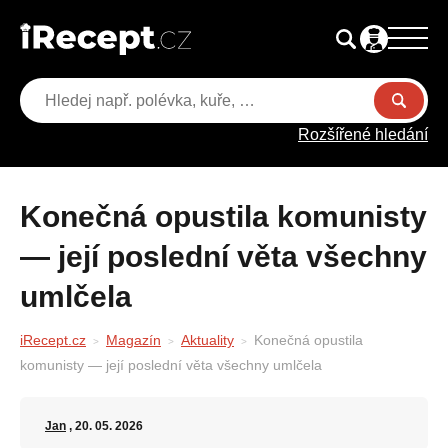
Rozšířené hledání
Konečná opustila komunisty
— její poslední věta všechny
umlčela
iRecept.cz
Magazín
Aktuality
Konečná opustila
komunisty — její poslední věta všechny umlčela
Jan
, 20. 05. 2026