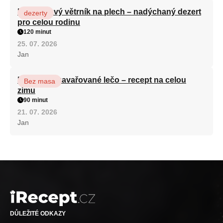
Karamelový větrník na plech – nadýchaný dezert
dezerty
pro celou rodinu
120 minut
25. 07. 2026
Jan
Babiččino zavařované lečo – recept na celou
Bez masa
zimu
90 minut
21. 07. 2026
Jan
DŮLEŽITÉ ODKAZY