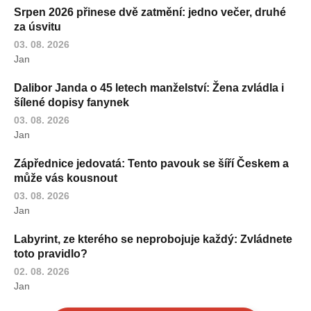
Srpen 2026 přinese dvě zatmění: jedno večer, druhé
za úsvitu
03. 08. 2026
Jan
Dalibor Janda o 45 letech manželství: Žena zvládla i
šílené dopisy fanynek
03. 08. 2026
Jan
Zápřednice jedovatá: Tento pavouk se šíří Českem a
může vás kousnout
03. 08. 2026
Jan
Labyrint, ze kterého se neprobojuje každý: Zvládnete
toto pravidlo?
02. 08. 2026
Jan