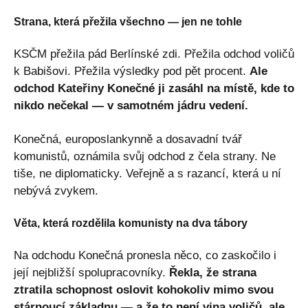
Strana, která přežila všechno — jen ne tohle
KSČM přežila pád Berlínské zdi. Přežila odchod voličů
k Babišovi. Přežila výsledky pod pět procent.
Ale
odchod Kateřiny Konečné ji zasáhl na místě, kde to
nikdo nečekal — v samotném jádru vedení.
Konečná, europoslankynně a dosavadní tvář
komunistů, oznámila svůj odchod z čela strany. Ne
tiše, ne diplomaticky. Veřejně a s razancí, která u ní
nebývá zvykem.
Věta, která rozdělila komunisty na dva tábory
Na odchodu Konečná pronesla něco, co zaskočilo i
její nejbližší spolupracovníky.
Řekla, že strana
ztratila schopnost oslovit kohokoliv mimo svou
stárnoucí základnu — a že to není vina voličů, ale