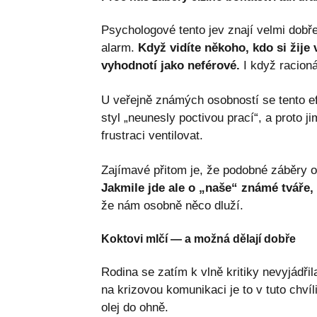
Psychologové tento jev znají velmi dobře
alarm.
Když vidíte někoho, kdo si žije
vyhodnotí jako neférové.
I když racioná
U veřejně známých osobností se tento efek
styl „neunesly poctivou prací“, a proto ji
frustraci ventilovat.
Zajímavé přitom je, že podobné záběry o
Jakmile jde ale o „naše“ známé tváře,
že nám osobně něco dluží.
Koktovi mlčí — a možná dělají dobře
Rodina se zatím k vlně kritiky nevyjádři
na krizovou komunikaci je to v tuto chvíli 
olej do ohně.