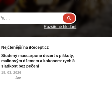
Rozšířené hledání
Nejčtenější na iRecept.cz
Studený mascarpone dezert s piškoty,
malinovým džemem a kokosem: rychlá
sladkost bez pečení
19. 03. 2026
Jan