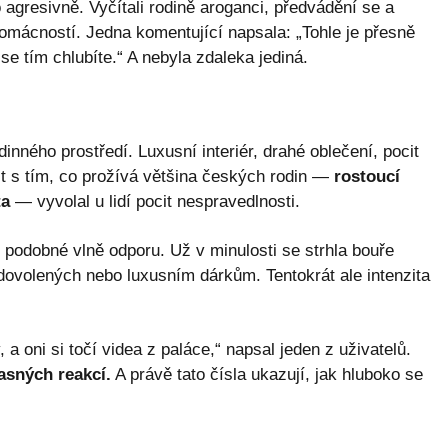
 agresivně. Vyčítali rodině aroganci, předvádění se a
omácností. Jedna komentující napsala: „Tohle je přesně
tě se tím chlubíte.“ A nebyla zdaleka jediná.
inného prostředí. Luxusní interiér, drahé oblečení, pocit
st s tím, co prožívá většina českých rodin —
rostoucí
ta
— vyvolal u lidí pocit nespravedlnosti.
 podobné vlně odporu. Už v minulosti se strhla bouře
 dovolených nebo luxusním dárkům. Tentokrát ale intenzita
y, a oni si točí videa z paláce,“ napsal jeden z uživatelů.
asných reakcí.
A právě tato čísla ukazují, jak hluboko se