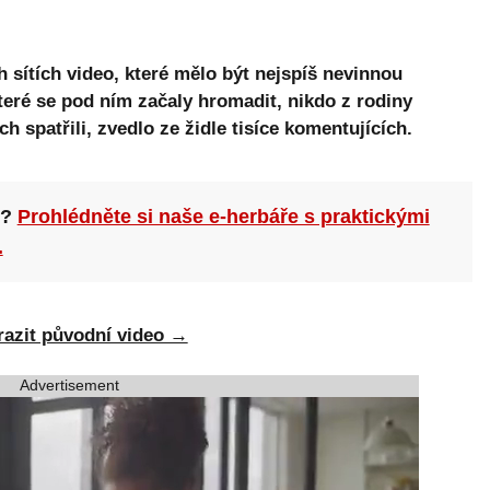
 sítích video, které mělo být nejspíš nevinnou
eré se pod ním začaly hromadit, nikdo z rodiny
h spatřili, zvedlo ze židle tisíce komentujících.
n?
Prohlédněte si naše e-herbáře s praktickými
.
razit původní video →
Advertisement