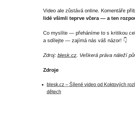
Video ale zůstává online. Komentáře při
lidé všimli teprve včera — a ten rozpo
Co myslíte — přeháníme to s kritikou ce
a sdílejte — zajímá nás váš názor! 👇
Zdroj:
blesk.cz
. Veškerá práva náleží pů
Zdroje
blesk.cz – Šílené video od Koktových rozl
dětech