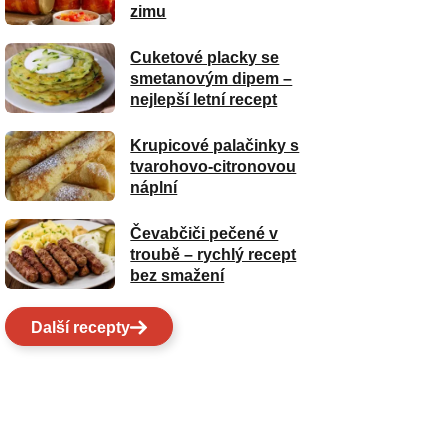
zimu
Cuketové placky se
smetanovým dipem –
nejlepší letní recept
Krupicové palačinky s
tvarohovo-citronovou
náplní
Čevabčiči pečené v
troubě – rychlý recept
bez smažení
Další recepty