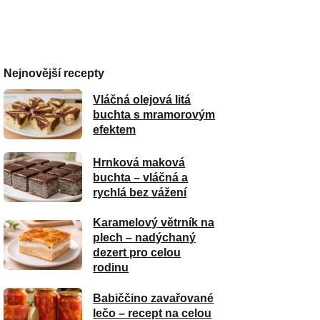
Nejnovější recepty
Vláčná olejová litá
buchta s mramorovým
efektem
Hrnková maková
buchta – vláčná a
rychlá bez vážení
Karamelový větrník na
plech – nadýchaný
dezert pro celou
rodinu
Babiččino zavařované
lečo – recept na celou