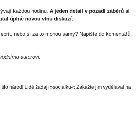
bývají každou hodinu.
A jeden detail v pozadí záběrů si
utal úplně novou vlnu diskuzí.
lebrit, nebo si za to mohou samy? Napište do komentářů
vodnímu autorovi.
ítilo národ! Lidé žádají »sociálku«: Zakažte jim vydělávat na