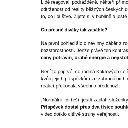
Lidé reagovali podrážděně, někteří přímo
odtrženost od reality běžných českých d
to, co lidi štve. Žijete si v bublině a ješ
Co přesně diváky tak zasáhlo?
Na první pohled šlo o nevinný záběr z rod
bezstarostnosti. Jenže právě ten kontra
ceny potravin, drahé energie a nejisto
Není to poprvé, co rodina Koktových čelí
kvůli jejich příspěvkům ze zahraničních
reakcí překonala všechno předchozí.
„Normální lidi řeší, jestli zaplatí složenk
Příspěvek dostal přes dva tisíce souhl
video dotklo citlivé struny veřejnosti.