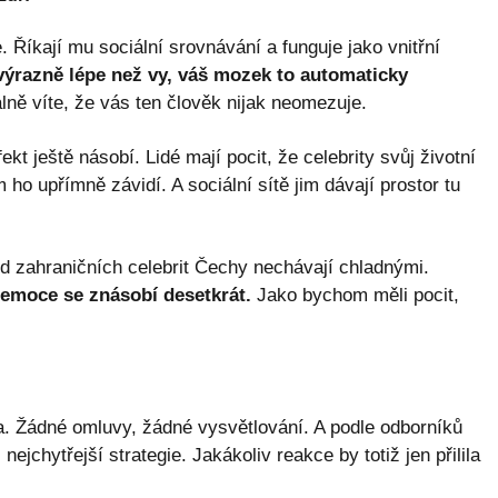
. Říkají mu sociální srovnávání a funguje jako vnitřní
 výrazně lépe než vy, váš mozek to automaticky
lně víte, že vás ten člověk nijak neomezuje.
t ještě násobí. Lidé mají pocit, že celebrity svůj životní
m ho upřímně závidí. A sociální sítě jim dávají prostor tu
d zahraničních celebrit Čechy nechávají chladnými.
 emoce se znásobí desetkrát.
Jako bychom měli pocit,
la. Žádné omluvy, žádné vysvětlování. A podle odborníků
nejchytřejší strategie. Jakákoliv reakce by totiž jen přilila