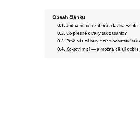
Obsah článku
Jedna minuta záběrů a lavina vzteku
Co přesně diváky tak zasáhlo?
Proč nás záběry cizího bohatství tak 
Koktovi mlčí — a možná dělají dobře