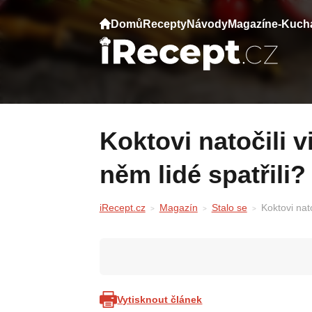
Domů
Recepty
Návody
Magazín
e-Kuch
Koktovi natočili video a Češi zuří. Co v
něm lidé spatřili?
iRecept.cz
Magazín
Stalo se
Koktovi nato
Vytisknout článek