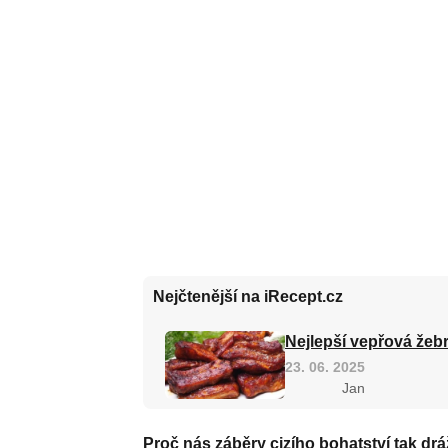
Nejčtenější na iRecept.cz
Nejlepší vepřová žebr
23. 06. 2025
Jan
Proč nás záběry cizího bohatství tak drá