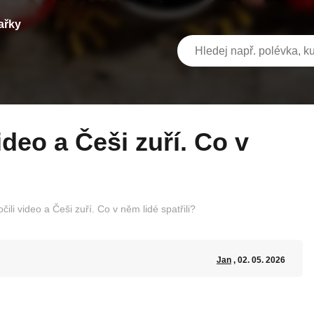
ařky
čili video a Češi zuří. Co v něm lidé spatřili?
Jan
, 02. 05. 2026