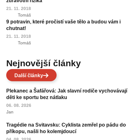
zdravotní rizika
21. 11. 2018
Tomáš
9 potravin, které pročistí vaše tělo a budou vám i
chutnat!
21. 11. 2018
Tomáš
Nejnovější články
Další články
Plekanec a Šafářová: Jak slavní rodiče vychovávají
děti ke sportu bez nátlaku
06. 08. 2026
Jan
Tragédie na Svitavsku: Cyklista zemřel po pádu do
příkopu, našli ho kolemjdoucí
04. 08. 2026