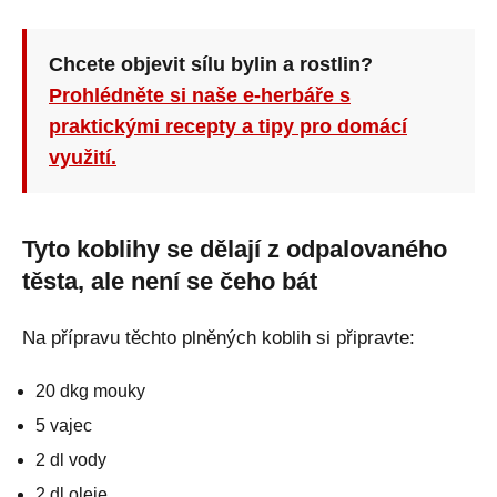
Chcete objevit sílu bylin a rostlin?
Prohlédněte si naše e-herbáře s
praktickými recepty a tipy pro domácí
využití.
Tyto koblihy se dělají z odpalovaného
těsta, ale není se čeho bát
Na přípravu těchto plněných koblih si připravte:
20 dkg mouky
5 vajec
2 dl vody
2 dl oleje