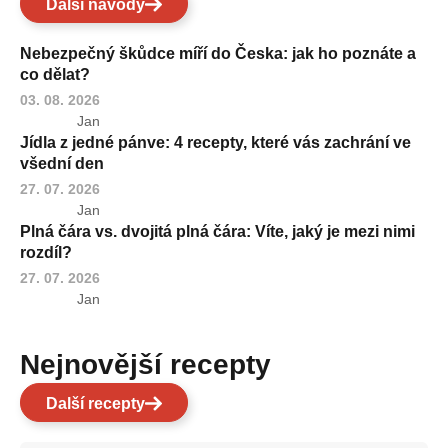
Další návody
Nebezpečný škůdce míří do Česka: jak ho poznáte a
co dělat?
03. 08. 2026
Jan
Jídla z jedné pánve: 4 recepty, které vás zachrání ve
všední den
27. 07. 2026
Jan
Plná čára vs. dvojitá plná čára: Víte, jaký je mezi nimi
rozdíl?
27. 07. 2026
Jan
Nejnovější recepty
Další recepty