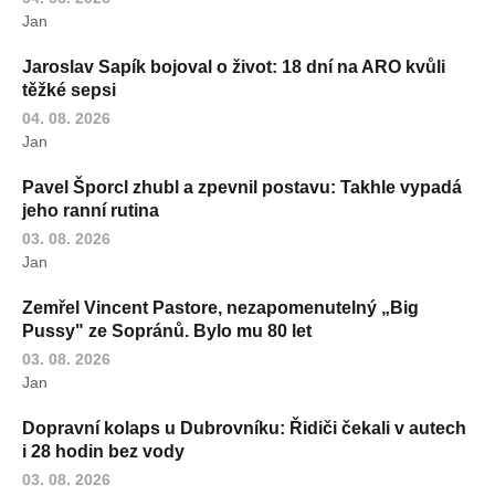
Jan
Jaroslav Sapík bojoval o život: 18 dní na ARO kvůli
těžké sepsi
04. 08. 2026
Jan
Pavel Šporcl zhubl a zpevnil postavu: Takhle vypadá
jeho ranní rutina
03. 08. 2026
Jan
Zemřel Vincent Pastore, nezapomenutelný „Big
Pussy" ze Sopránů. Bylo mu 80 let
03. 08. 2026
Jan
Dopravní kolaps u Dubrovníku: Řidiči čekali v autech
i 28 hodin bez vody
03. 08. 2026