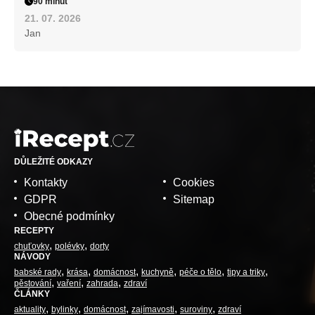
90 minut
21. 07. 2026
Jan
DŮLEŽITÉ ODKAZY
Kontakty
Cookies
GDPR
Sitemap
Obecné podmínky
RECEPTY
chuťovky
polévky
dorty
NÁVODY
babské rady
krása
domácnost
kuchyně
péče o tělo
tipy a triky
pěstování
vaření
zahrada
zdraví
ČLÁNKY
aktuality
bylinky
domácnost
zajímavosti
suroviny
zdraví