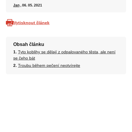
Jan
, 06. 05. 2021
Vytisknout článek
Obsah článku
Tyto koblihy se dělají z odpalovaného těsta, ale není
se čeho bát
Troubu během pečení neotvírejte