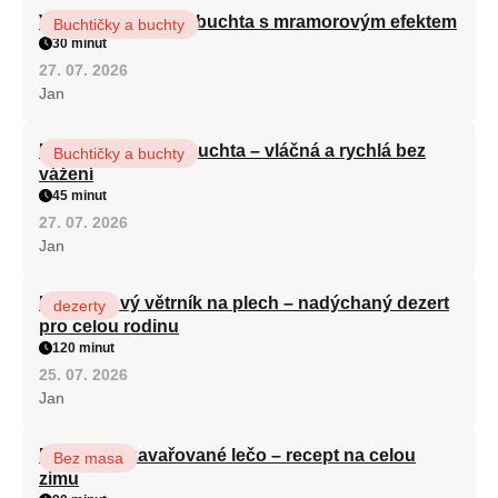
Vláčná olejová litá buchta s mramorovým efektem
Buchtičky a buchty
30 minut
27. 07. 2026
Jan
Hrnková maková buchta – vláčná a rychlá bez
Buchtičky a buchty
vážení
45 minut
27. 07. 2026
Jan
Karamelový větrník na plech – nadýchaný dezert
dezerty
pro celou rodinu
120 minut
25. 07. 2026
Jan
Babiččino zavařované lečo – recept na celou
Bez masa
zimu