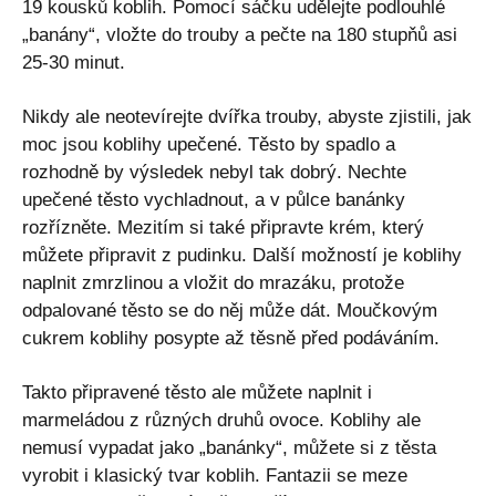
19 kousků koblih. Pomocí sáčku udělejte podlouhlé
„banány“, vložte do trouby a pečte na 180 stupňů asi
25-30 minut.
Nikdy ale neotevírejte dvířka trouby, abyste zjistili, jak
moc jsou koblihy upečené. Těsto by spadlo a
rozhodně by výsledek nebyl tak dobrý. Nechte
upečené těsto vychladnout, a v půlce banánky
rozřízněte. Mezitím si také připravte krém, který
můžete připravit z pudinku. Další možností je koblihy
naplnit zmrzlinou a vložit do mrazáku, protože
odpalované těsto se do něj může dát. Moučkovým
cukrem koblihy posypte až těsně před podáváním.
Takto připravené těsto ale můžete naplnit i
marmeládou z různých druhů ovoce. Koblihy ale
nemusí vypadat jako „banánky“, můžete si z těsta
vyrobit i klasický tvar koblih. Fantazii se meze