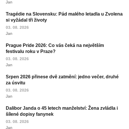
Jan
Tragédie na Slovensku: Pád malého letadla u Zvolena
si vyžádal tři životy
03. 08. 2026
Jan
Prague Pride 2026: Co vás čeká na největším
festivalu roku v Praze?
03. 08. 2026
Jan
Srpen 2026 přinese dvě zatmění: jedno večer, druhé
za úsvitu
03. 08. 2026
Jan
Dalibor Janda o 45 letech manželství: Žena zvládla i
šílené dopisy fanynek
03. 08. 2026
Jan