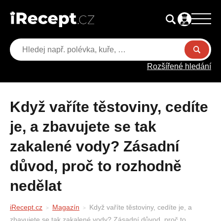
Rozšířené hledání
Když vaříte těstoviny, cedíte
je, a zbavujete se tak
zakalené vody? Zásadní
důvod, proč to rozhodně
nedělat
iRecept.cz
Magazín
Když vaříte těstoviny, cedíte je, a
zbavujete se tak zakalené vody? Zásadní důvod, proč to