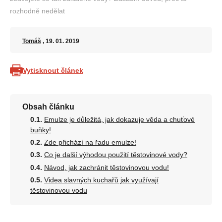
rozhodně nedělat
Tomáš
, 19. 01. 2019
Vytisknout článek
Obsah článku
Emulze je důležitá, jak dokazuje věda a chuťové
buňky!
Zde přichází na řadu emulze!
Co je další výhodou použití těstovinové vody?
Návod, jak zachránit těstovinovou vodu!
Videa slavných kuchařů jak využívají
těstovinovou vodu