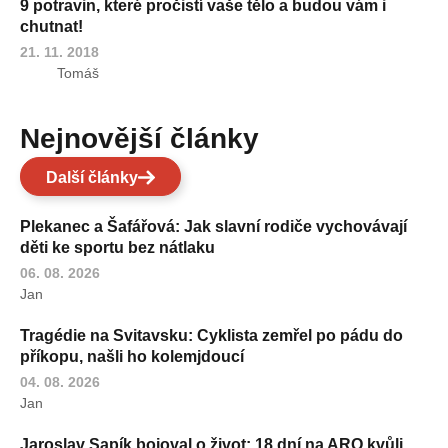
9 potravin, které pročistí vaše tělo a budou vám i
chutnat!
21. 11. 2018
Tomáš
Nejnovější články
Další články
Plekanec a Šafářová: Jak slavní rodiče vychovávají
děti ke sportu bez nátlaku
06. 08. 2026
Jan
Tragédie na Svitavsku: Cyklista zemřel po pádu do
příkopu, našli ho kolemjdoucí
04. 08. 2026
Jan
Jaroslav Sapík bojoval o život: 18 dní na ARO kvůli