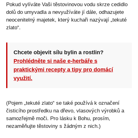
Pokud vylíváte Vaši těstovinovou vodu skrze cedidlo
dolů do umyvadla a nevyužíváte jí dále, odhazujete
neocenitelný majetek, který kuchaři nazývají „tekuté
zlato“.
Chcete objevit sílu bylin a rostlin?
Prohlédněte si naše e-herbáře s
praktickými recepty a tipy pro domácí
využití.
(Pojem „tekuté zlato“ se také používá k označení
čisticího prostředku na dřevo, vlasových výrobků a
samozřejmě moči. Pro lásku k Bohu, prosím,
nezaměňujte těstoviny s žádným z nich.)