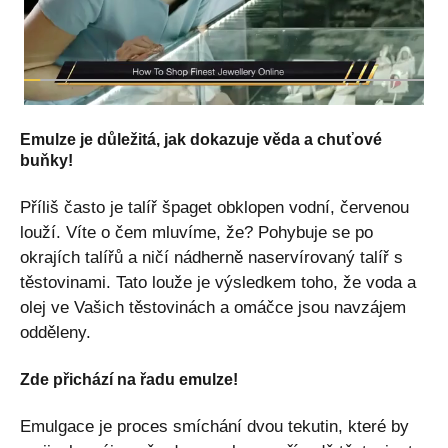
Emulze je důležitá, jak dokazuje věda a chuťové
buňky!
Příliš často je talíř špaget obklopen vodní, červenou
louží. Víte o čem mluvíme, že? Pohybuje se po
okrajích talířů a ničí nádherně naservírovaný talíř s
těstovinami. Tato louže je výsledkem toho, že voda a
olej ve Vašich těstovinách a omáčce jsou navzájem
odděleny.
Zde přichází na řadu emulze!
Emulgace je proces smíchání dvou tekutin, které by