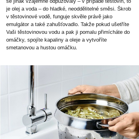
se jinak vzájemně odpuzovaly – v případě těstovin, to
je olej a voda – do hladké, neoddělitelné směsi. Škrob
v těstovinové vodě, funguje skvěle právě jako
emulgátor a také zahušťovadlo. Takže pokud ušetříte
Vaši těstovinovou vodu a pak ji pomalu přimícháte do
omáčky, spojíte kapaliny a oleje a vytvoříte
smetanovou a hustou omáčku.