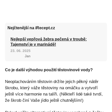
Nejčtenější na iRecept.cz
Nejlepší vepřová žebra pečená v troubě:
Tajemství je v marinádě!
23. 06. 2025
Jan
Co je další výhodou použití těstovinové vody?
Neoplachováním těstovin držíte jejich pěkný nátěr
škrobu, který váže těstoviny na omáčku a vytvoří
ještě více harmonie na talíři. (Někteří lidé také tvrdí,
že škrob činí Vaše jídlo ještě chutnějším!)