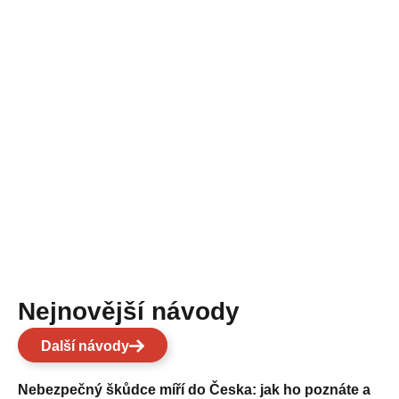
Nejnovější návody
Další návody
Nebezpečný škůdce míří do Česka: jak ho poznáte a