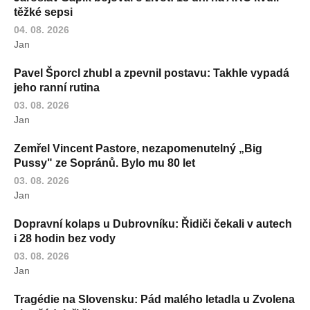
těžké sepsi
04. 08. 2026
Jan
Pavel Šporcl zhubl a zpevnil postavu: Takhle vypadá
jeho ranní rutina
03. 08. 2026
Jan
Zemřel Vincent Pastore, nezapomenutelný „Big
Pussy" ze Sopránů. Bylo mu 80 let
03. 08. 2026
Jan
Dopravní kolaps u Dubrovníku: Řidiči čekali v autech
i 28 hodin bez vody
03. 08. 2026
Jan
Tragédie na Slovensku: Pád malého letadla u Zvolena