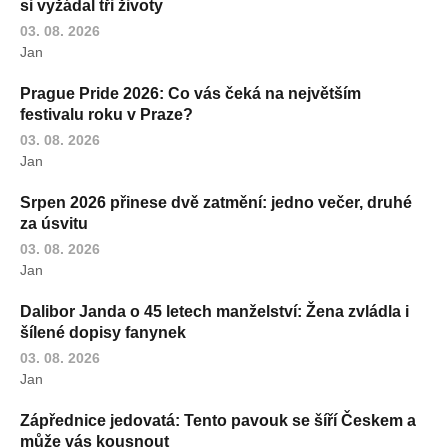
si vyžádal tři životy
03. 08. 2026
Jan
Prague Pride 2026: Co vás čeká na největším
festivalu roku v Praze?
03. 08. 2026
Jan
Srpen 2026 přinese dvě zatmění: jedno večer, druhé
za úsvitu
03. 08. 2026
Jan
Dalibor Janda o 45 letech manželství: Žena zvládla i
šílené dopisy fanynek
03. 08. 2026
Jan
Zápřednice jedovatá: Tento pavouk se šíří Českem a
může vás kousnout