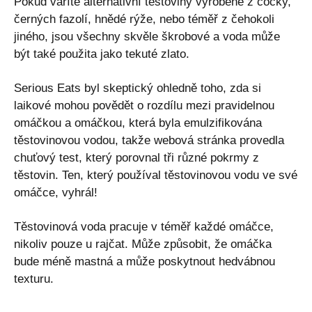
Pokud vaříte alternativní těstoviny vyrobené z čočky,
černých fazolí, hnědé rýže, nebo téměř z čehokoli
jiného, ​​jsou všechny skvěle škrobové a voda může
být také použita jako tekuté zlato.
Serious Eats byl skeptický ohledně toho, zda si
laikové mohou povědět o rozdílu mezi pravidelnou
omáčkou a omáčkou, která byla emulzifikována
těstovinovou vodou, takže webová stránka provedla
chuťový test, který porovnal tři různé pokrmy z
těstovin. Ten, který používal těstovinovou vodu ve své
omáčce, vyhrál!
Těstovinová voda pracuje v téměř každé omáčce,
nikoliv pouze u rajčat. Může způsobit, že omáčka
bude méně mastná a může poskytnout hedvábnou
texturu.