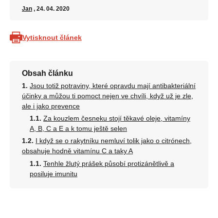
Jan
, 24. 04. 2020
Vytisknout článek
Obsah článku
Jsou totiž potraviny, které opravdu mají antibakteriální
účinky a můžou ti pomoct nejen ve chvíli, když už je zle,
ale i jako prevence
Za kouzlem česneku stojí těkavé oleje, vitamíny
A, B, C a E a k tomu ještě selen
I když se o rakytníku nemluví tolik jako o citrónech,
obsahuje hodně vitamínu C a taky A
Tenhle žlutý prášek působí protizánětlivě a
posiluje imunitu