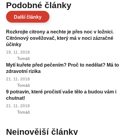
Podobné články
Další články
Rozkrojte citrony a nechte je přes noc v ložnici.
Citrónový osvěžovač, který má v noci zázračné
účinky
19. 11. 2018
Tomáš
Mytí kuřete před pečením? Proč to nedělat? Má to
zdravotní rizika
21. 11. 2018
Tomáš
9 potravin, které pročistí vaše tělo a budou vám i
chutnat!
21. 11. 2018
Tomáš
Nejnovější články