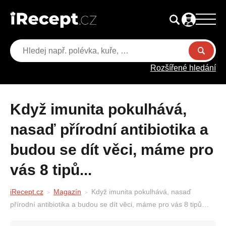
Rozšířené hledání
Když imunita pokulhává,
nasaď přírodní antibiotika a
budou se dít věci, máme pro
vás 8 tipů...
iRecept.cz
Magazín
Když imunita pokulhává, nasaď
přírodní antibiotika a budou se dít věci, máme pro vás 8 tipů…