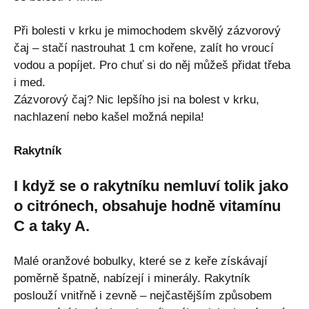
Při bolesti v krku je mimochodem skvělý zázvorový
čaj – stačí nastrouhat 1 cm kořene, zalít ho vroucí
vodou a popíjet. Pro chuť si do něj můžeš přidat třeba
i med.
Zázvorový čaj? Nic lepšího jsi na bolest v krku,
nachlazení nebo kašel možná nepila!
Rakytník
I když se o rakytníku nemluví tolik jako
o citrónech, obsahuje hodně vitamínu
C a taky A.
Malé oranžové bobulky, které se z keře získávají
poměrně špatně, nabízejí i minerály. Rakytník
poslouží vnitřně i zevně – nejčastějším způsobem