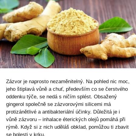
Zázvor je naprosto nezaměnitelný. Na pohled nic moc,
jeho štiplavá vůně a chuť, především co se čerstvého
oddenku týče, se nedá s ničím splést. Obsažený
gingerol společně se zázvorovými silicemi má
protizánětlivé a antibakteriální účinky. Důležitá je i
vůně zázvoru – inhalace éterických olejů pomáhá při
rýmě. Když si z nich uděláš obklad, pomůžou ti zbavit
se bolesti v krku.