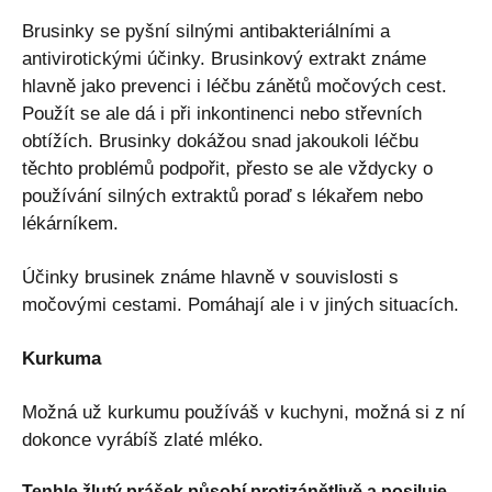
Brusinky se pyšní silnými antibakteriálními a
antivirotickými účinky. Brusinkový extrakt známe
hlavně jako prevenci i léčbu zánětů močových cest.
Použít se ale dá i při inkontinenci nebo střevních
obtížích. Brusinky dokážou snad jakoukoli léčbu
těchto problémů podpořit, přesto se ale vždycky o
používání silných extraktů poraď s lékařem nebo
lékárníkem.
Účinky brusinek známe hlavně v souvislosti s
močovými cestami. Pomáhají ale i v jiných situacích.
Kurkuma
Možná už kurkumu používáš v kuchyni, možná si z ní
dokonce vyrábíš zlaté mléko.
Tenhle žlutý prášek působí protizánětlivě a posiluje