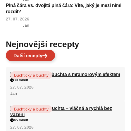
Plná čára vs. dvojitá plná čára: Víte, jaký je mezi nimi
rozdíl?
27. 07. 2026
Jan
Nejnovější recepty
Další recepty
Vláčná olejová litá buchta s mramorovým efektem
Buchtičky a buchty
30 minut
27. 07. 2026
Jan
Hrnková maková buchta – vláčná a rychlá bez
Buchtičky a buchty
vážení
45 minut
27. 07. 2026