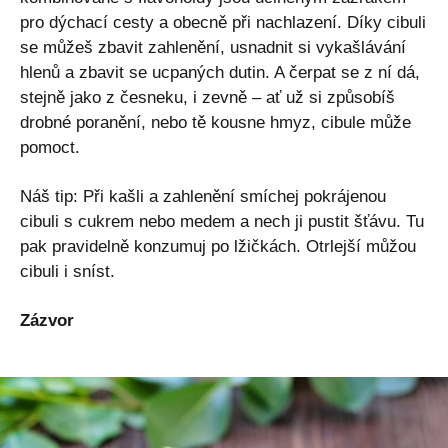
pro dýchací cesty a obecně při nachlazení. Díky cibuli
se můžeš zbavit zahlenění, usnadnit si vykašlávání
hlenů a zbavit se ucpaných dutin. A čerpat se z ní dá,
stejně jako z česneku, i zevně – ať už si způsobíš
drobné poranění, nebo tě kousne hmyz, cibule může
pomoct.
Náš tip: Při kašli a zahlenění smíchej pokrájenou
cibuli s cukrem nebo medem a nech ji pustit šťávu. Tu
pak pravidelně konzumuj po lžičkách. Otrlejší můžou
cibuli i sníst.
Zázvor