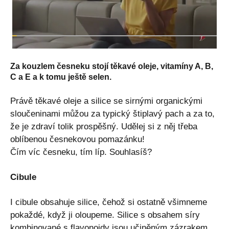
Za kouzlem česneku stojí těkavé oleje, vitamíny A, B,
C a E a k tomu ještě selen.
Právě těkavé oleje a silice se sirnými organickými
sloučeninami můžou za typický štiplavý pach a za to,
že je zdraví tolik prospěšný. Udělej si z něj třeba
oblíbenou česnekovou pomazánku!
Čím víc česneku, tím líp. Souhlasíš?
Cibule
I cibule obsahuje silice, čehož si ostatně všimneme
pokaždé, když ji oloupeme. Silice s obsahem síry
kombinované s flavonoidy jsou učiněným zázrakem