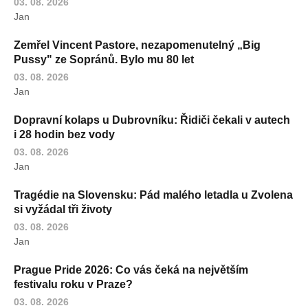
03. 08. 2026
Jan
Zemřel Vincent Pastore, nezapomenutelný „Big
Pussy" ze Sopránů. Bylo mu 80 let
03. 08. 2026
Jan
Dopravní kolaps u Dubrovníku: Řidiči čekali v autech
i 28 hodin bez vody
03. 08. 2026
Jan
Tragédie na Slovensku: Pád malého letadla u Zvolena
si vyžádal tři životy
03. 08. 2026
Jan
Prague Pride 2026: Co vás čeká na největším
festivalu roku v Praze?
03. 08. 2026