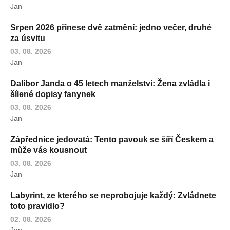
Jan
Srpen 2026 přinese dvě zatmění: jedno večer, druhé
za úsvitu
03. 08. 2026
Jan
Dalibor Janda o 45 letech manželství: Žena zvládla i
šílené dopisy fanynek
03. 08. 2026
Jan
Zápřednice jedovatá: Tento pavouk se šíří Českem a
může vás kousnout
03. 08. 2026
Jan
Labyrint, ze kterého se neprobojuje každý: Zvládnete
toto pravidlo?
02. 08. 2026