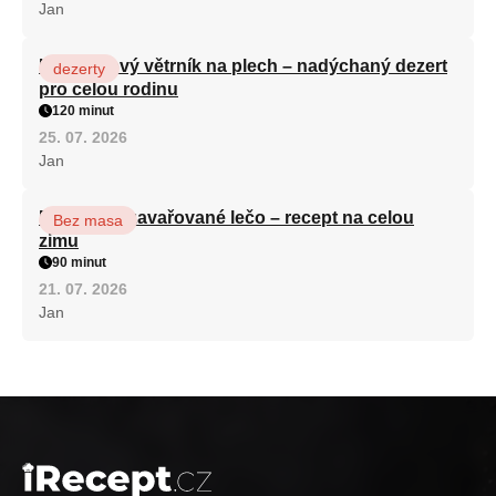
Jan
Karamelový větrník na plech – nadýchaný dezert
dezerty
pro celou rodinu
120 minut
25. 07. 2026
Jan
Babiččino zavařované lečo – recept na celou
Bez masa
zimu
90 minut
21. 07. 2026
Jan