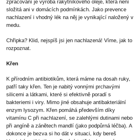
zpracování je výroba rakytníkového oleje, která není
složitá ani v domácích podmínkách. Jako prevence
nachlazení i vhodný lék na něj je vynikající naložený v
medu.
Chřipka? Klid, nejspíš jsi jen nachlazená! Víme, jak to
rozpoznat.
Křen
K přírodním antibiotikům, která máme na dosah ruky,
patří taky křen. Ten je nabitý vonnými prchavými
silicemi a látkami, které si efektivně poradí s
bakteriemi i viry. Mimo jiné obsahuje antibakteriální
enzym lysozym. Křen pomáhá především díky
vitamínu C při nachlazení, se zalehlými dutinami nebo
při angíně a zánětech mandlí (jako podpůrná léčba). A
dokonce je bezva si ho dát v situaci, kdy bereš