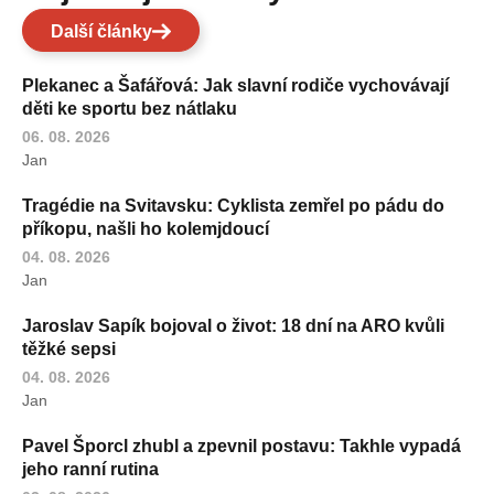
Další články
Plekanec a Šafářová: Jak slavní rodiče vychovávají
děti ke sportu bez nátlaku
06. 08. 2026
Jan
Tragédie na Svitavsku: Cyklista zemřel po pádu do
příkopu, našli ho kolemjdoucí
04. 08. 2026
Jan
Jaroslav Sapík bojoval o život: 18 dní na ARO kvůli
těžké sepsi
04. 08. 2026
Jan
Pavel Šporcl zhubl a zpevnil postavu: Takhle vypadá
jeho ranní rutina