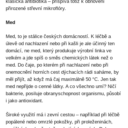
klasická antibiotika – přispívá totiž k obnovení
přirozené střevní mikroflóry.
Med
Med, to je stálice českých domácností. K léčbě a
úlevě od nachlazení nebo při kašli je ale účinný ten
domácí, ne med, který produkuje výrobní linka ve
velkém a jde spíš o směs chemických látek než o
med. Do čaje, po kterém při nachlazení nebo při
onemocnění horních cest dýchacích rádi saháme, by
měl přijít, až když má čaj maximálně 50 °C. Jen tak
med nepřijde o cenné látky. A co všechno umí? Ničí
bakterie, posiluje obranyschopnost organismu, působí
i jako antioxidant.
Široké využití má i zevní cestou – například při léčbě
popálené nebo omrzlé pokožky, při proleženinách,