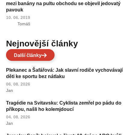
mezi banány na pultu obchodu se objevil jedovatý
pavouk
10. 06. 2019
Tomáš
Nejnovější články
Další články
Plekanec a Šafářová: Jak slavní rodiče vychovávají
děti ke sportu bez nátlaku
06. 08. 2026
Jan
Tragédie na Svitavsku: Cyklista zemřel po pádu do
příkopu, našli ho kolemjdoucí
04. 08. 2026
Jan