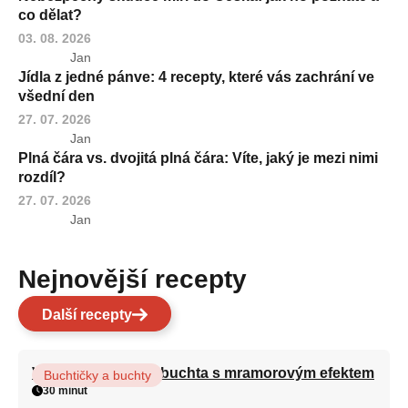
co dělat?
03. 08. 2026
Jan
Jídla z jedné pánve: 4 recepty, které vás zachrání ve
všední den
27. 07. 2026
Jan
Plná čára vs. dvojitá plná čára: Víte, jaký je mezi nimi
rozdíl?
27. 07. 2026
Jan
Nejnovější recepty
Další recepty
Vláčná olejová litá buchta s mramorovým efektem
Buchtičky a buchty
30 minut