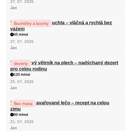
27. 07. 2026
Jan
Hrnková maková buchta – vláčná a rychlá bez
Buchtičky a buchty
vážení
45 minut
27. 07. 2026
Jan
Karamelový větrník na plech – nadýchaný dezert
dezerty
pro celou rodinu
120 minut
25. 07. 2026
Jan
Babiččino zavařované lečo – recept na celou
Bez masa
zimu
90 minut
21. 07. 2026
Jan