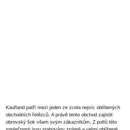
Kaufland patří mezi jeden ze zcela nejvíc oblíbených
obchodních řetězců. A právě tento obchod zajistit
obrovský šok všem svým zákazníkům. Z pultů této
společnosti jsou stahovány známé a velmi oblíbené