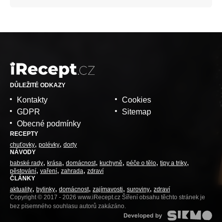
DŮLEŽITÉ ODKAZY
Kontakty
Cookies
GDPR
Sitemap
Obecné podmínky
RECEPTY
chuťovky
polévky
dorty
NÁVODY
babské rady
krása
domácnost
kuchyně
péče o tělo
tipy a triky
pěstování
vaření
zahrada
zdraví
ČLÁNKY
aktuality
bylinky
domácnost
zajímavosti
suroviny
zdraví
Copyright © 2017 - 2026 www.iRecept.cz Šíření obsahu těchto stránek je
bez písemného souhlasu autorů zakázáno.