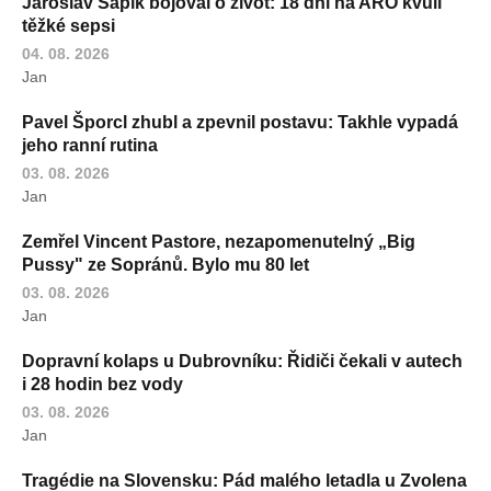
Jaroslav Sapík bojoval o život: 18 dní na ARO kvůli
těžké sepsi
04. 08. 2026
Jan
Pavel Šporcl zhubl a zpevnil postavu: Takhle vypadá
jeho ranní rutina
03. 08. 2026
Jan
Zemřel Vincent Pastore, nezapomenutelný „Big
Pussy" ze Sopránů. Bylo mu 80 let
03. 08. 2026
Jan
Dopravní kolaps u Dubrovníku: Řidiči čekali v autech
i 28 hodin bez vody
03. 08. 2026
Jan
Tragédie na Slovensku: Pád malého letadla u Zvolena