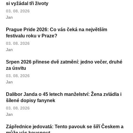
si vyžádal tři životy
03. 08. 2026
Jan
Prague Pride 2026: Co vás čeká na největším
festivalu roku v Praze?
03. 08. 2026
Jan
Srpen 2026 přinese dvě zatmění: jedno večer, druhé
za úsvitu
03. 08. 2026
Jan
Dalibor Janda o 45 letech manželství: Žena zvládla i
šílené dopisy fanynek
03. 08. 2026
Jan
Zápřednice jedovatá: Tento pavouk se šíří Českem a
může vás kousnout