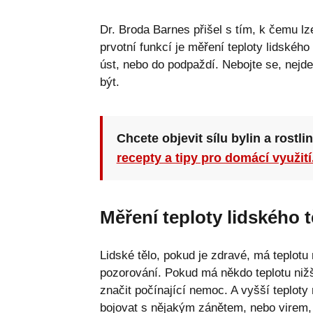
Dr. Broda Barnes přišel s tím, k čemu l
prvotní funkcí je měření teploty lidskéh
úst, nebo do podpaždí. Nebojte se, nejd
být.
Chcete objevit sílu bylin a rostli
recepty a tipy pro domácí využití
Měření teploty lidského t
Lidské tělo, pokud je zdravé, má teplot
pozorování. Pokud má někdo teplotu nižš
značit počínající nemoc. A vyšší teplot
bojovat s nějakým zánětem, nebo virem,