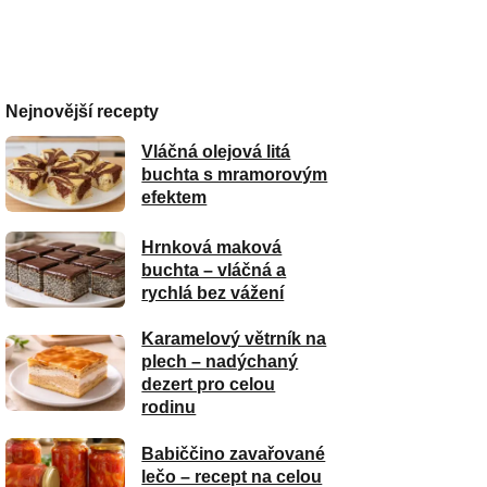
Nejnovější recepty
Vláčná olejová litá
buchta s mramorovým
efektem
Hrnková maková
buchta – vláčná a
rychlá bez vážení
Karamelový větrník na
plech – nadýchaný
dezert pro celou
rodinu
Babiččino zavařované
lečo – recept na celou