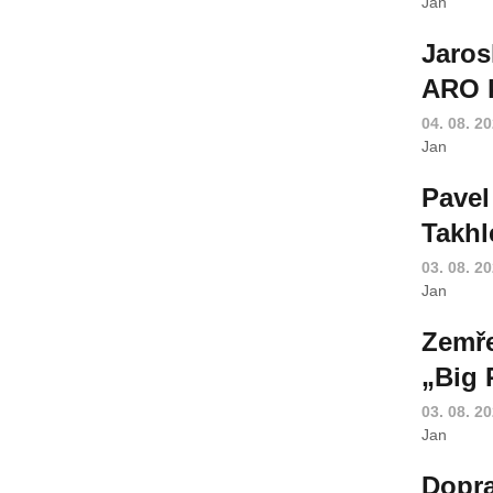
Jan
Jaros
ARO k
04. 08. 2
Jan
Pavel
Takhl
03. 08. 2
Jan
Zemře
„Big 
03. 08. 2
Jan
Dopra