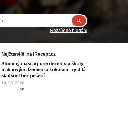
Rozšířené hledání
Nejčtenější na iRecept.cz
Studený mascarpone dezert s piškoty,
malinovým džemem a kokosem: rychlá
sladkost bez pečení
19. 03. 2026
Jan