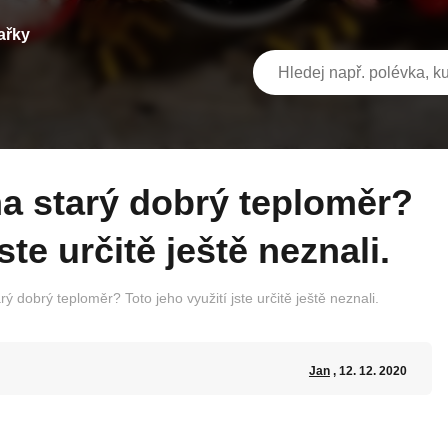
ařky
ste určitě ještě neznali.
rý dobrý teploměr? Toto jeho využití jste určitě ještě neznali.
Jan
, 12. 12. 2020