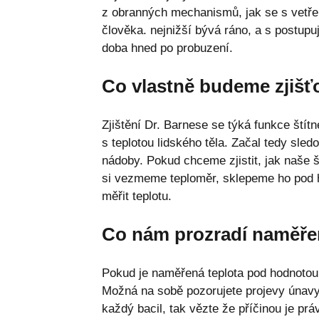
z obranných mechanismů, jak se s vetře
člověka. nejnižší bývá ráno, a s postup
doba hned po probuzení.
Co vlastně budeme zjišť
Zjištění Dr. Barnese se týká funkce štít
s teplotou lidského těla. Začal tedy sled
nádoby. Pokud chceme zjistit, jak naše š
si vezmeme teploměr, sklepeme ho pod 
měřit teplotu.
Co nám prozradí naměře
Pokud je naměřená teplota pod hodnotou 
Možná na sobě pozorujete projevy únavy,
každý bacil, tak vězte že příčinou je práv