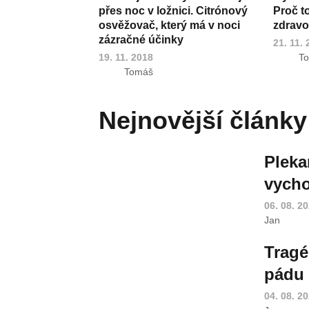
přes noc v ložnici. Citrónový
Proč t
osvěžovač, který má v noci
zdravot
zázračné účinky
21. 11.
19. 11. 2018
T
Tomáš
Nejnovější články
Pleka
vycho
06. 08. 2
Jan
Tragé
pádu 
04. 08. 2