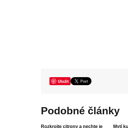
Uložit
Podobné články
Rozkrojte citrony a nechte je
Mytí k