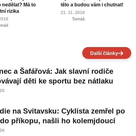
o nedělat? Má to
tělo a budou vám i chutnat!
ní rizika
21. 11. 2018
 2018
Tomáš
omáš
Další články
nec a Šafářová: Jak slavní rodiče
vávají děti ke sportu bez nátlaku
026
die na Svitavsku: Cyklista zemřel po
do příkopu, našli ho kolemjdoucí
026