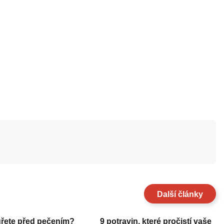
Další články
uřete před pečením?
9 potravin, které pročistí vaše