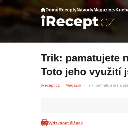
Domů
Recepty
Návody
Magazín
e-Kuch
Trik: pamatujete na starý dobrý teploměr?
Toto jeho využití j
iRecept.cz
Magazín
Trik: pamatujete na sta
Vytisknout článek