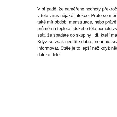
V případě, že naměřené hodnoty překročí 
v těle virus nějaké infekce. Proto se mě
také mít období menstruace, nebo právě 
průměrná teplota lidského těla pomalu z
stát, že spadáte do skupiny lidí, kteří m
Když se však necítíte dobře, není nic s
informovat. Stále je to lepší než když n
daleko déle.