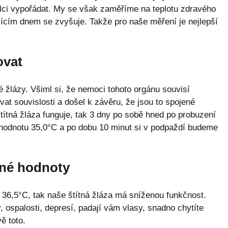
lci vypořádat. My se však zaměříme na teplotu zdravého
ujícím dnem se zvyšuje. Takže pro naše měření je nejlepší
ovat
né žlázy. Všiml si, že nemoci tohoto orgánu souvisí
ovat souvislosti a došel k závěru, že jsou to spojené
títná žláza funguje, tak 3 dny po sobě hned po probuzení
hodnotu 35,0°C a po dobu 10 minut si v podpaždí budeme
né hodnoty
36,5°C, tak naše štítná žláza má sníženou funkčnost.
 ospalosti, depresí, padají vám vlasy, snadno chytíte
ě toto.