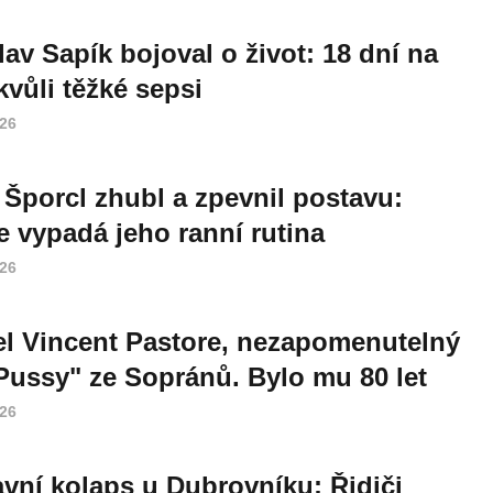
lav Sapík bojoval o život: 18 dní na
vůli těžké sepsi
026
 Šporcl zhubl a zpevnil postavu:
e vypadá jeho ranní rutina
026
l Vincent Pastore, nezapomenutelný
Pussy" ze Sopránů. Bylo mu 80 let
026
vní kolaps u Dubrovníku: Řidiči