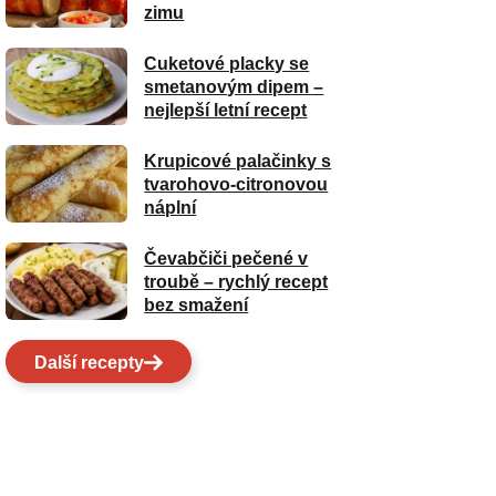
zimu
Cuketové placky se
smetanovým dipem –
nejlepší letní recept
Krupicové palačinky s
tvarohovo-citronovou
náplní
Čevabčiči pečené v
troubě – rychlý recept
bez smažení
Další recepty