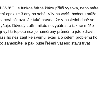
36,8°C, je funkce štítné žlázy příliš vysoká, nebo máte
ření opakuje 3 dny po sobě. Vliv na vyšší hodnotu může
virová nákaza. Je také pravda, že v poslední době se
vyšuje. Důvody zatím nikdo nevypátral, a tak se může
ají vyšší teplotu než je naměřený průměr, a jste zdraví.
nazšího než zajít ke svému lékaři a o celém problému ho
ěco zanedbáte, a pak bude řešení vašeho stavu trvat