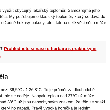
ze využít obyčejný lékařský teploměr. Samozřejmě jeho
o těla. My potřebujeme klasický teploměr, který se dává do
e o žádné hokusy pokusy, ale i tak na celé věci něco může
n?
Prohlédněte si naše e-herbáře s praktickými
.
ěla
u mezi 36,5°C až 36,8°C. To je průměr za dlouhodobé
í, nic se neděje. Naopak teplota nad 37°C už může
y nad 38°C už jsou nepochybným znakem, že tělo se snaží
 který ho napadl. Právě vysoká horečka je jedním