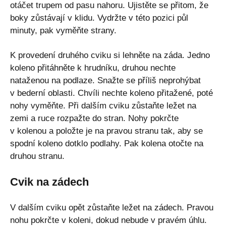
otáčet trupem od pasu nahoru. Ujistěte se přitom, že
boky zůstávají v klidu. Vydržte v této pozici půl
minuty, pak vyměňte strany.
K provedení druhého cviku si lehněte na záda. Jedno
koleno přitáhněte k hrudníku, druhou nechte
nataženou na podlaze. Snažte se příliš neprohýbat
v bederní oblasti. Chvíli nechte koleno přitažené, poté
nohy vyměňte. Při dalším cviku zůstaňte ležet na
zemi a ruce rozpažte do stran. Nohy pokrčte
v kolenou a položte je na pravou stranu tak, aby se
spodní koleno dotklo podlahy. Pak kolena otočte na
druhou stranu.
Cvik na zádech
V dalším cviku opět zůstaňte ležet na zádech. Pravou
nohu pokrčte v koleni, dokud nebude v pravém úhlu.