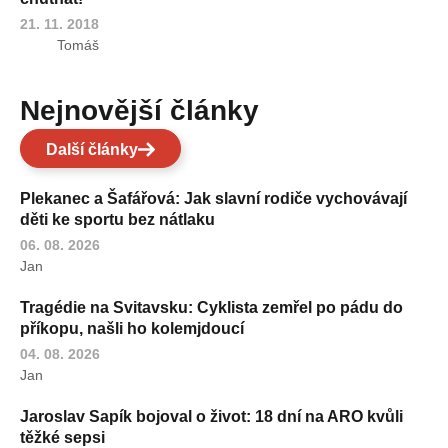
21. 11. 2018
Tomáš
Nejnovější články
Další články
Plekanec a Šafářová: Jak slavní rodiče vychovávají
děti ke sportu bez nátlaku
06. 08. 2026
Jan
Tragédie na Svitavsku: Cyklista zemřel po pádu do
příkopu, našli ho kolemjdoucí
04. 08. 2026
Jan
Jaroslav Sapík bojoval o život: 18 dní na ARO kvůli
těžké sepsi