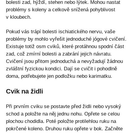
bolesti zad, hýždí, stehen nebo lýtek. Mohou nastat
problémy s koleny a celkově snížená pohyblivost
v kloubech.
Pokud vás trápí bolesti ischiatického nervu, vaše
problémy by mohlo vyřešit jednoduché jógové cvičení.
Existuje totiž osm cviků, které protáhnou spodní část
zad, což zmírní bolesti a zabrání jejich návratu.
Cvičení jsou přitom jednoduchá a nevyžadují žádnou
zvláštní fyzickou kondici. Dají se cvičit i pohodlně
doma, potřebujete jen podložku nebo karimatku.
Cvik na židli
Při prvním cviku se postavte před židli nebo vysoký
schod a položte na něj jednu nohu. Opřete se celou
plochou chodidla. Poté položte protilehlou ruku na
pokrčené koleno. Druhou ruku opřete v bok. Začněte