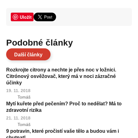
Uložit
Podobné články
Další články
Rozkrojte citrony a nechte je přes noc v ložnici.
Citrónový osvěžovač, který má v noci zázračné
účinky
19. 11. 2018
Tomáš
Mytí kuřete před pečením? Proč to nedělat? Má to
zdravotní rizika
21. 11. 2018
Tomáš
9 potravin, které pročistí vaše tělo a budou vám i
chutnat!