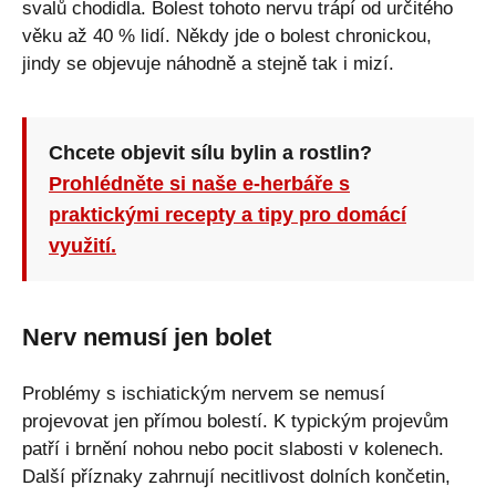
svalů chodidla. Bolest tohoto nervu trápí od určitého
věku až 40 % lidí. Někdy jde o bolest chronickou,
jindy se objevuje náhodně a stejně tak i mizí.
Chcete objevit sílu bylin a rostlin?
Prohlédněte si naše e-herbáře s
praktickými recepty a tipy pro domácí
využití.
Nerv nemusí jen bolet
Problémy s ischiatickým nervem se nemusí
projevovat jen přímou bolestí. K typickým projevům
patří i brnění nohou nebo pocit slabosti v kolenech.
Další příznaky zahrnují necitlivost dolních končetin,