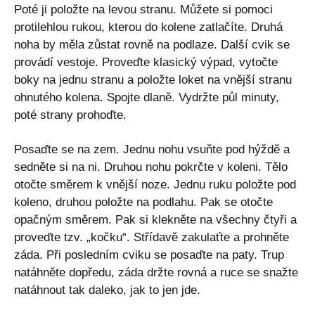
Poté ji položte na levou stranu. Můžete si pomoci
protilehlou rukou, kterou do kolene zatlačíte. Druhá
noha by měla zůstat rovně na podlaze. Další cvik se
provádí vestoje. Proveďte klasický výpad, vytočte
boky na jednu stranu a položte loket na vnější stranu
ohnutého kolena. Spojte dlaně. Vydržte půl minuty,
poté strany prohoďte.
Posaďte se na zem. Jednu nohu vsuňte pod hýždě a
sedněte si na ni. Druhou nohu pokrčte v koleni. Tělo
otočte směrem k vnější noze. Jednu ruku položte pod
koleno, druhou položte na podlahu. Pak se otočte
opačným směrem. Pak si klekněte na všechny čtyři a
proveďte tzv. „kočku“. Střídavě zakulaťte a prohněte
záda. Při posledním cviku se posaďte na paty. Trup
natáhněte dopředu, záda držte rovná a ruce se snažte
natáhnout tak daleko, jak to jen jde.