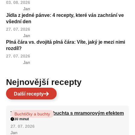
03. 08. 2026
Jan
Jídla z jedné pánve: 4 recepty, které vás zachrání ve
všední den
27. 07. 2026
Jan
Plná čára vs. dvojitá plná čára: Víte, jaký je mezi nimi
rozdíl?
27. 07. 2026
Jan
Nejnovější recepty
Další recepty
Vláčná olejová litá buchta s mramorovým efektem
Buchtičky a buchty
30 minut
27. 07. 2026
Jan