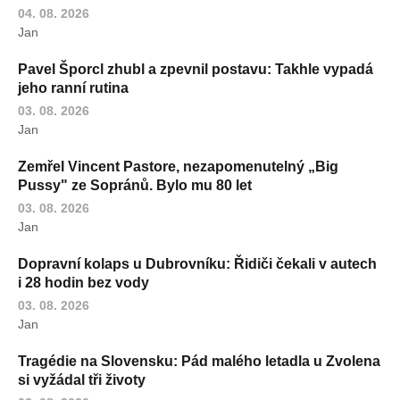
04. 08. 2026
Jan
Pavel Šporcl zhubl a zpevnil postavu: Takhle vypadá
jeho ranní rutina
03. 08. 2026
Jan
Zemřel Vincent Pastore, nezapomenutelný „Big
Pussy" ze Sopránů. Bylo mu 80 let
03. 08. 2026
Jan
Dopravní kolaps u Dubrovníku: Řidiči čekali v autech
i 28 hodin bez vody
03. 08. 2026
Jan
Tragédie na Slovensku: Pád malého letadla u Zvolena
si vyžádal tři životy