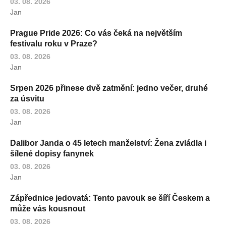
03. 08. 2026
Jan
Prague Pride 2026: Co vás čeká na největším
festivalu roku v Praze?
03. 08. 2026
Jan
Srpen 2026 přinese dvě zatmění: jedno večer, druhé
za úsvitu
03. 08. 2026
Jan
Dalibor Janda o 45 letech manželství: Žena zvládla i
šílené dopisy fanynek
03. 08. 2026
Jan
Zápřednice jedovatá: Tento pavouk se šíří Českem a
může vás kousnout
03. 08. 2026