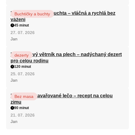
Hrnková maková buchta – vláčná a rychlá bez
Buchtičky a buchty
vážení
45 minut
27. 07. 2026
Jan
Karamelový větrník na plech – nadýchaný dezert
dezerty
pro celou rodinu
120 minut
25. 07. 2026
Jan
Babiččino zavařované lečo – recept na celou
Bez masa
zimu
90 minut
21. 07. 2026
Jan