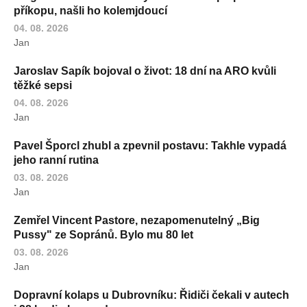
příkopu, našli ho kolemjdoucí
04. 08. 2026
Jan
Jaroslav Sapík bojoval o život: 18 dní na ARO kvůli
těžké sepsi
04. 08. 2026
Jan
Pavel Šporcl zhubl a zpevnil postavu: Takhle vypadá
jeho ranní rutina
03. 08. 2026
Jan
Zemřel Vincent Pastore, nezapomenutelný „Big
Pussy" ze Sopránů. Bylo mu 80 let
03. 08. 2026
Jan
Dopravní kolaps u Dubrovníku: Řidiči čekali v autech