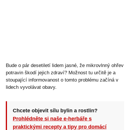
Bude o pár desetiletí lidem jasné, že mikrovlnný ohřev
potravin škodí jejich zdraví? Možnost tu určitě je a
stoupající informovanost o tomto problému začíná v
lidech vyvolávat obavy.
Chcete objevit sílu bylin a rostlin?
Prohlédněte si naše e-herbáře s
praktickými recepty a tipy pro domácí