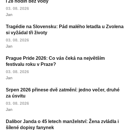
i 28 hodin bez vody
03. 08. 2026
Jan
Tragédie na Slovensku: Pád malého letadla u Zvolena
si vyžádal tři životy
03. 08. 2026
Jan
Prague Pride 2026: Co vás čeká na největším
festivalu roku v Praze?
03. 08. 2026
Jan
Srpen 2026 přinese dvě zatmění: jedno večer, druhé
za úsvitu
03. 08. 2026
Jan
Dalibor Janda o 45 letech manželství: Žena zvládla i
šílené dopisy fanynek