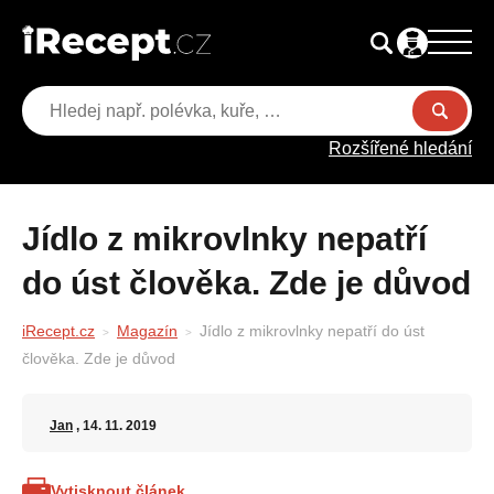
Rozšířené hledání
Jídlo z mikrovlnky nepatří
do úst člověka. Zde je důvod
iRecept.cz
Magazín
Jídlo z mikrovlnky nepatří do úst
člověka. Zde je důvod
Jan
, 14. 11. 2019
Vytisknout článek