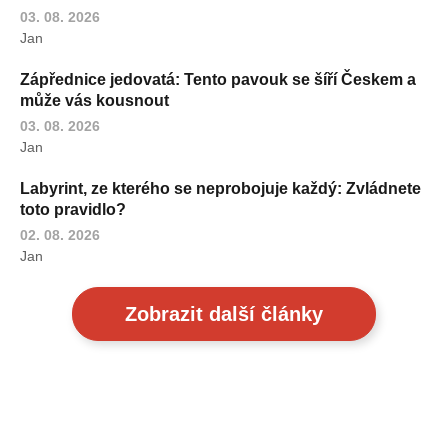
03. 08. 2026
Jan
Zápřednice jedovatá: Tento pavouk se šíří Českem a
může vás kousnout
03. 08. 2026
Jan
Labyrint, ze kterého se neprobojuje každý: Zvládnete
toto pravidlo?
02. 08. 2026
Jan
Zobrazit další články