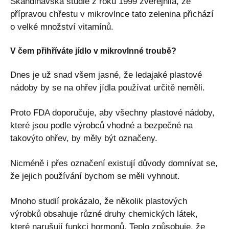
Skandinávská studie z roku 1999 zveřejnila, že
přípravou chřestu v mikrovlnce tato zelenina přichází
o velké množství vitamínů.
V čem přihříváte jídlo v mikrovlnné troubě?
Dnes je už snad všem jasné, že ledajaké plastové
nádoby by se na ohřev jídla používat určitě neměli.
Proto FDA doporučuje, aby všechny plastové nádoby,
které jsou podle výrobců vhodné a bezpečné na
takovýto ohřev, by měly být označeny.
Nicméně i přes označení existují důvody domnívat se,
že jejich používání bychom se měli vyhnout.
Mnoho studií prokázalo, že několik plastových
výrobků obsahuje různé druhy chemických látek,
které narušují funkci hormonů. Teplo způsobuje, že