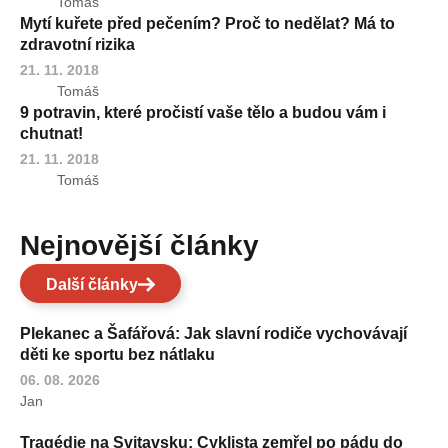
Tomáš
Mytí kuřete před pečením? Proč to nedělat? Má to
zdravotní rizika
21. 11. 2018
Tomáš
9 potravin, které pročistí vaše tělo a budou vám i
chutnat!
21. 11. 2018
Tomáš
Nejnovější články
Další články
Plekanec a Šafářová: Jak slavní rodiče vychovávají
děti ke sportu bez nátlaku
06. 08. 2026
Jan
Tragédie na Svitavsku: Cyklista zemřel po pádu do