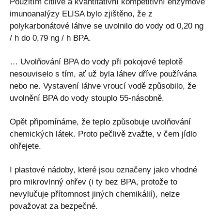
Použitím citlivé a kvantitativní kompetitivní enzymové
imunoanalýzy ELISA bylo zjištěno, že z
polykarbonátové láhve se uvolnilo do vody od 0,20 ng
/ h do 0,79 ng / h BPA.
… Uvolňování BPA do vody při pokojové teplotě
nesouviselo s tím, ať už byla láhev dříve používána
nebo ne. Vystavení láhve vroucí vodě způsobilo, že
uvolnění BPA do vody stouplo 55-násobně.
Opět připomínáme, že teplo způsobuje uvolňování
chemických látek. Proto pečlivě zvažte, v čem jídlo
ohřejete.
I plastové nádoby, které jsou označeny jako vhodné
pro mikrovlnný ohřev (i ty bez BPA, protože to
nevylučuje přítomnost jiných chemikálií), nelze
považovat za bezpečné.