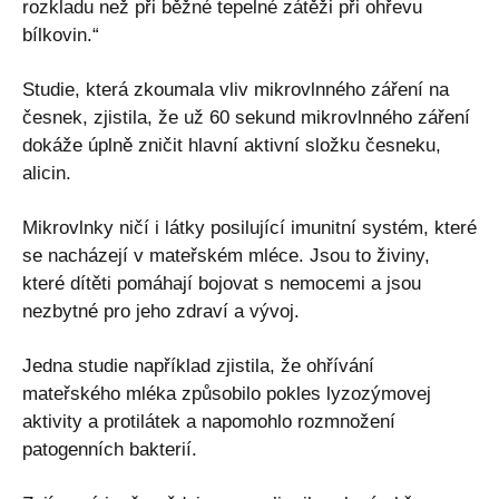
rozkladu než při běžné tepelné zátěži při ohřevu
bílkovin.“
Studie, která zkoumala vliv mikrovlnného záření na
česnek, zjistila, že už 60 sekund mikrovlnného záření
dokáže úplně zničit hlavní aktivní složku česneku,
alicin.
Mikrovlnky ničí i látky posilující imunitní systém, které
se nacházejí v mateřském mléce. Jsou to živiny,
které dítěti pomáhají bojovat s nemocemi a jsou
nezbytné pro jeho zdraví a vývoj.
Jedna studie například zjistila, že ohřívání
mateřského mléka způsobilo pokles lyzozýmovej
aktivity a protilátek a napomohlo rozmnožení
patogenních bakterií.