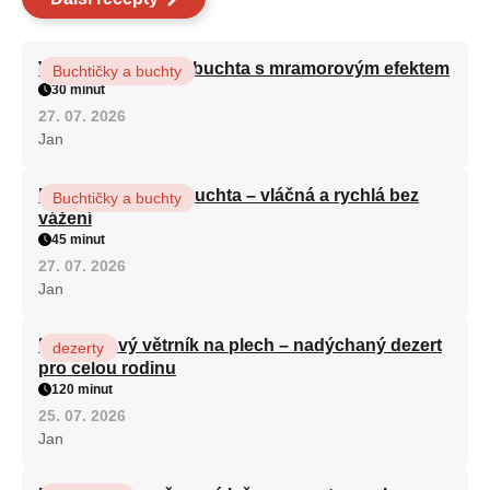
Vláčná olejová litá buchta s mramorovým efektem
Buchtičky a buchty
30 minut
27. 07. 2026
Jan
Hrnková maková buchta – vláčná a rychlá bez
Buchtičky a buchty
vážení
45 minut
27. 07. 2026
Jan
Karamelový větrník na plech – nadýchaný dezert
dezerty
pro celou rodinu
120 minut
25. 07. 2026
Jan