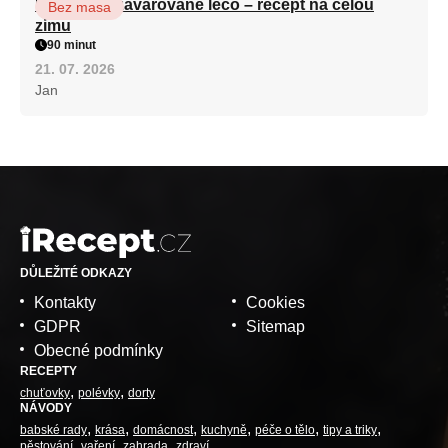
Babiččino zavařované lečo – recept na celou
Bez masa
zimu
90 minut
21. 07. 2026
Jan
DŮLEŽITÉ ODKAZY
Kontakty
Cookies
GDPR
Sitemap
Obecné podmínky
RECEPTY
chuťovky
polévky
dorty
NÁVODY
babské rady
krása
domácnost
kuchyně
péče o tělo
tipy a triky
pěstování
vaření
zahrada
zdraví