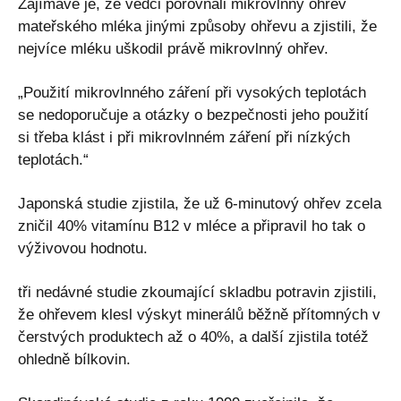
Zajímavé je, že vědci porovnali mikrovlnný ohřev
mateřského mléka jinými způsoby ohřevu a zjistili, že
nejvíce mléku uškodil právě mikrovlnný ohřev.
„Použití mikrovlnného záření při vysokých teplotách
se nedoporučuje a otázky o bezpečnosti jeho použití
si třeba klást i při mikrovlnném záření při nízkých
teplotách.“
Japonská studie zjistila, že už 6-minutový ohřev zcela
zničil 40% vitamínu B12 v mléce a připravil ho tak o
výživovou hodnotu.
tři nedávné studie zkoumající skladbu potravin zjistili,
že ohřevem klesl výskyt minerálů běžně přítomných v
čerstvých produktech až o 40%, a další zjistila totéž
ohledně bílkovin.