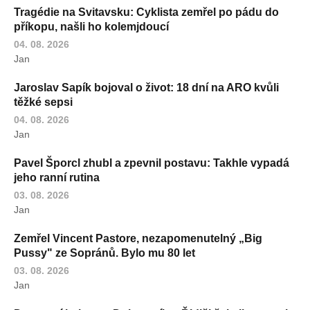
Tragédie na Svitavsku: Cyklista zemřel po pádu do
příkopu, našli ho kolemjdoucí
04. 08. 2026
Jan
Jaroslav Sapík bojoval o život: 18 dní na ARO kvůli
těžké sepsi
04. 08. 2026
Jan
Pavel Šporcl zhubl a zpevnil postavu: Takhle vypadá
jeho ranní rutina
03. 08. 2026
Jan
Zemřel Vincent Pastore, nezapomenutelný „Big
Pussy" ze Sopránů. Bylo mu 80 let
03. 08. 2026
Jan