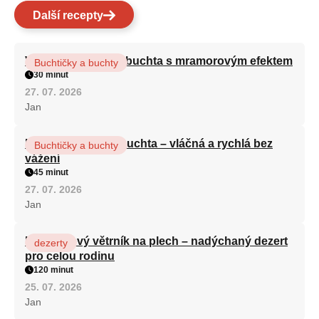
Další recepty
Vláčná olejová litá buchta s mramorovým efektem
Buchtičky a buchty
30 minut
27. 07. 2026
Jan
Hrnková maková buchta – vláčná a rychlá bez
Buchtičky a buchty
vážení
45 minut
27. 07. 2026
Jan
Karamelový větrník na plech – nadýchaný dezert
dezerty
pro celou rodinu
120 minut
25. 07. 2026
Jan