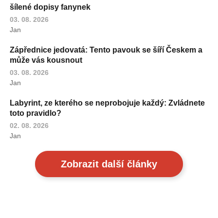
šílené dopisy fanynek
03. 08. 2026
Jan
Zápřednice jedovatá: Tento pavouk se šíří Českem a
může vás kousnout
03. 08. 2026
Jan
Labyrint, ze kterého se neprobojuje každý: Zvládnete
toto pravidlo?
02. 08. 2026
Jan
Zobrazit další články