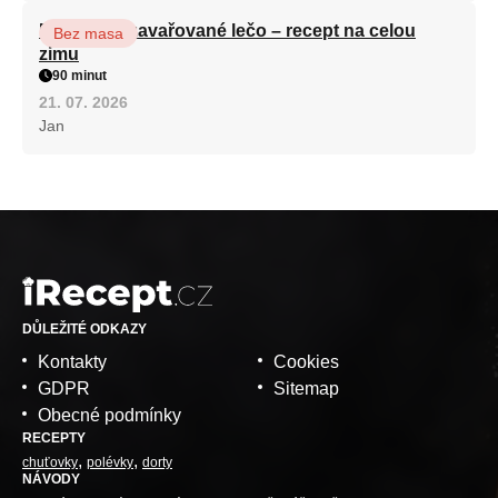
Babiččino zavařované lečo – recept na celou
Bez masa
zimu
90 minut
21. 07. 2026
Jan
DŮLEŽITÉ ODKAZY
Kontakty
Cookies
GDPR
Sitemap
Obecné podmínky
RECEPTY
chuťovky
polévky
dorty
NÁVODY