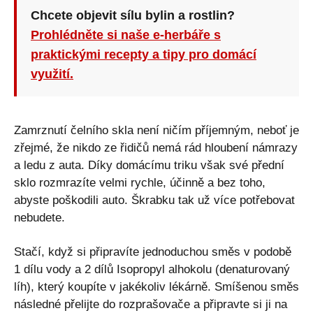
Chcete objevit sílu bylin a rostlin?
Prohlédněte si naše e-herbáře s
praktickými recepty a tipy pro domácí
využití.
Zamrznutí čelního skla není ničím příjemným, neboť je
zřejmé, že nikdo ze řidičů nemá rád hloubení námrazy
a ledu z auta. Díky domácímu triku však své přední
sklo rozmrazíte velmi rychle, účinně a bez toho,
abyste poškodili auto. Škrabku tak už více potřebovat
nebudete.
Stačí, když si připravíte jednoduchou směs v podobě
1 dílu vody a 2 dílů Isopropyl alhokolu (denaturovaný
líh), který koupíte v jakékoliv lékárně. Smíšenou směs
následné přelijte do rozprašovače a připravte si ji na