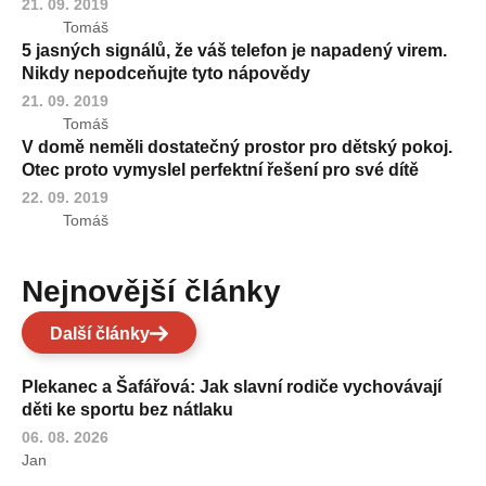
21. 09. 2019
Tomáš
5 jasných signálů, že váš telefon je napadený virem.
Nikdy nepodceňujte tyto nápovědy
21. 09. 2019
Tomáš
V domě neměli dostatečný prostor pro dětský pokoj.
Otec proto vymyslel perfektní řešení pro své dítě
22. 09. 2019
Tomáš
Nejnovější články
Další články
Plekanec a Šafářová: Jak slavní rodiče vychovávají
děti ke sportu bez nátlaku
06. 08. 2026
Jan