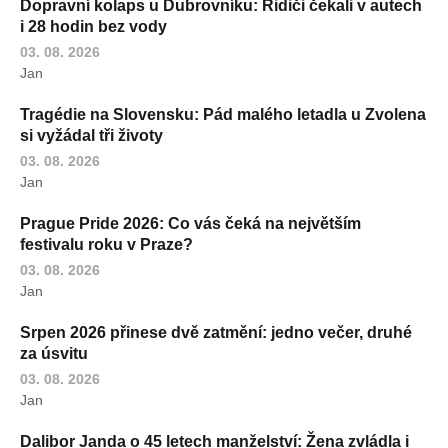
Dopravní kolaps u Dubrovníku: Řidiči čekali v autech
i 28 hodin bez vody
03. 08. 2026
Jan
Tragédie na Slovensku: Pád malého letadla u Zvolena
si vyžádal tři životy
03. 08. 2026
Jan
Prague Pride 2026: Co vás čeká na největším
festivalu roku v Praze?
03. 08. 2026
Jan
Srpen 2026 přinese dvě zatmění: jedno večer, druhé
za úsvitu
03. 08. 2026
Jan
Dalibor Janda o 45 letech manželství: Žena zvládla i