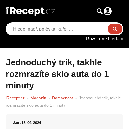
Rozšířené hledání
Jednoduchý trik, takhle
rozmrazíte sklo auta do 1
minuty
iRecept.cz
Magazín
Domácnosť
Jednoduchý trik, takhle
rozmrazíte sklo auta do 1 minuty
Jan
, 18. 06. 2024