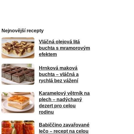
Nejnovější recepty
Vláčná olejová litá
buchta s mramorovým
efektem
Hrnková maková
buchta – vláčná a
rychlá bez vážení
Karamelový větrník na
plech – nadýchaný
dezert pro celou
rodinu
Babiččino zavařované
lečo – recept na celou