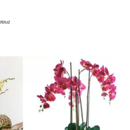
otouz