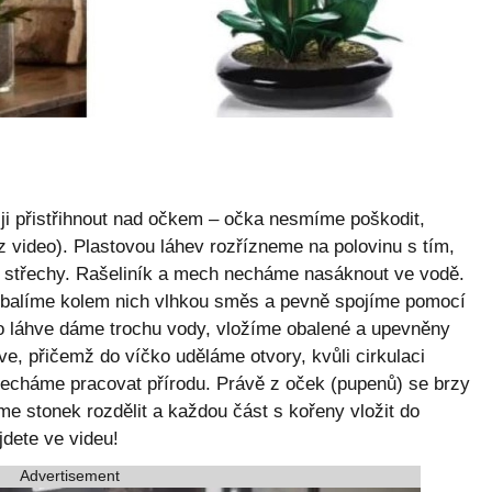
 ji přistřihnout nad očkem – očka nesmíme poškodit,
iz video). Plastovou láhev rozřízneme na polovinu s tím,
i střechy. Rašeliník a mech necháme nasáknout ve vodě.
obalíme kolem nich vlhkou směs a pevně spojíme pomocí
 láhve dáme trochu vody, vložíme obalené a upevněny
ve, přičemž do víčko uděláme otvory, kvůli cirkulaci
echáme pracovat přírodu. Právě z oček (pupenů) se brzy
 stonek rozdělit a každou část s kořeny vložit do
dete ve videu!
Advertisement