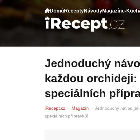
Domů
Recepty
Návody
Magazín
e-Kuch
Jednoduchý návod jak doma rozmnožit
každou orchideji
speciálních přípr
iRecept.cz
Magazín
Jednoduchý návod jak 
speciálních přípravků!