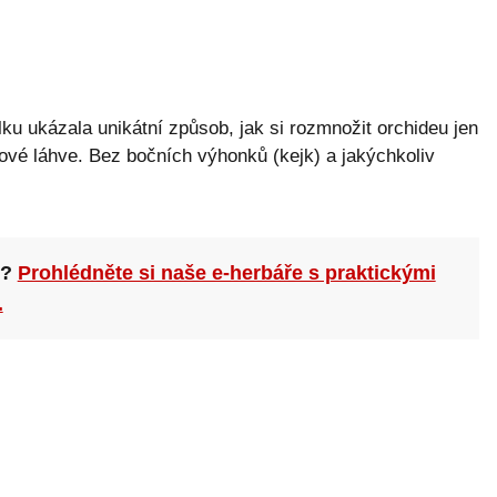
telku ukázala unikátní způsob, jak si rozmnožit orchideu jen
tové láhve. Bez bočních výhonků (kejk) a jakýchkoliv
n?
Prohlédněte si naše e-herbáře s praktickými
.