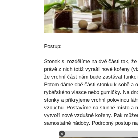
Postup:
Stonek si rozdělíme na dvě části tak, že
právě z nich totiž vyraší nové kořeny (v
že vrchní část nám bude zastávat funkc
Potom dáme obě části stonku k sobě a 
rybářského vlasce nebo gumičky. Na dno
stonky a přikryjeme vrchní polovinou láh
vzduchu. Postavíme na slunné místo a n
vytvoří nové vzdušné kořeny. Pak můžeme
samostatné nádoby. Podrobný postup naj