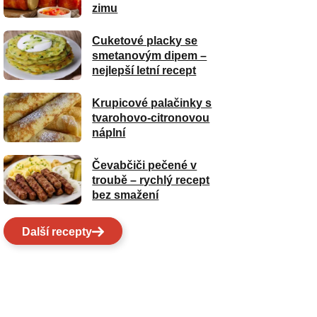
zimu
Cuketové placky se
smetanovým dipem –
nejlepší letní recept
Krupicové palačinky s
tvarohovo-citronovou
náplní
Čevabčiči pečené v
troubě – rychlý recept
bez smažení
Další recepty