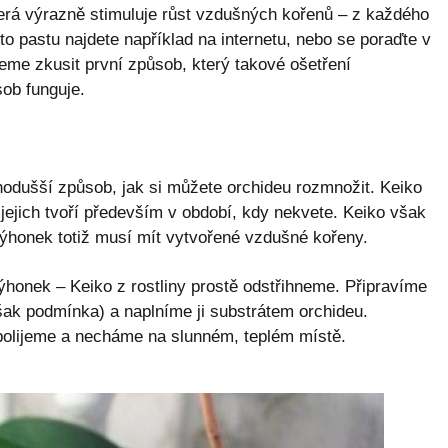
erá výrazně stimuluje růst vzdušných kořenů – z každého
to pastu najdete například na internetu, nebo se poraďte v
eme zkusit první způsob, který takové ošetření
sob funguje.
odušší způsob, jak si můžete orchideu rozmnožit. Keiko
j jejich tvoří především v období, kdy nekvete. Keiko však
ýhonek totiž musí mít vytvořené vzdušné kořeny.
honek – Keiko z rostliny prostě odstřihneme. Připravíme
však podmínka) a naplníme ji substrátem orchideu.
polijeme a necháme na slunném, teplém místě.