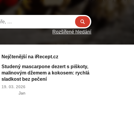
Rozšířené hledání
Nejčtenější na iRecept.cz
Studený mascarpone dezert s piškoty,
malinovým džemem a kokosem: rychlá
sladkost bez pečení
19. 03. 2026
Jan