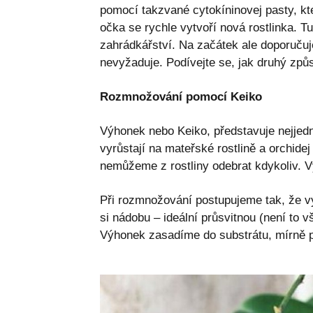
pomocí takzvané cytokíninovej pasty, kt
očka se rychle vytvoří nová rostlinka. Tu
zahrádkářství. Na začátek ale doporučuj
nevyžaduje. Podívejte se, jak druhý způ
Rozmnožování pomocí Keiko
Výhonek nebo Keiko, představuje nejjedn
vyrůstají na mateřské rostlině a orchide
nemůžeme z rostliny odebrat kdykoliv. V
Při rozmnožování postupujeme tak, že vý
si nádobu – ideální průsvitnou (není to 
Výhonek zasadíme do substrátu, mírně 