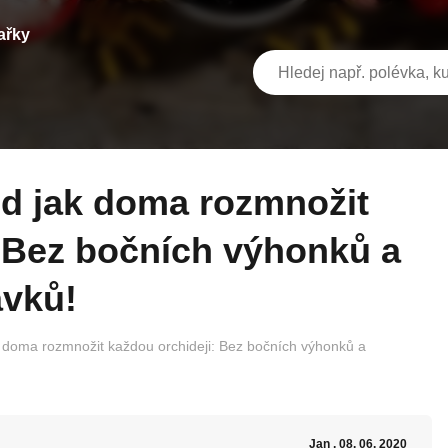
ařky
: Bez bočních výhonků a
avků!
doma rozmnožit každou orchideji: Bez bočních výhonků a
Jan
, 08. 06. 2020