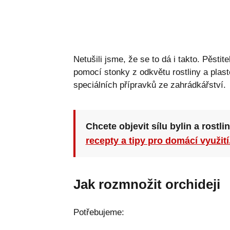
Netušili jsme, že se to dá i takto. Pěsti
pomocí stonky z odkvětu rostliny a plas
speciálních přípravků ze zahrádkářství.
Chcete objevit sílu bylin a rostli
recepty a tipy pro domácí využití
Jak rozmnožit orchideji
Potřebujeme: