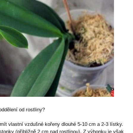
ddělení od rostliny?
t vlastní vzdušné kořeny dlouhé 5-10 cm a 2-3 lístky.
tonky (přibližně 2 cm nad rostlinou). Z výhonku je však