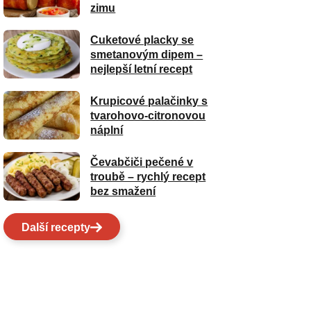
zimu
Cuketové placky se
smetanovým dipem –
nejlepší letní recept
Krupicové palačinky s
tvarohovo-citronovou
náplní
Čevabčiči pečené v
troubě – rychlý recept
bez smažení
Další recepty