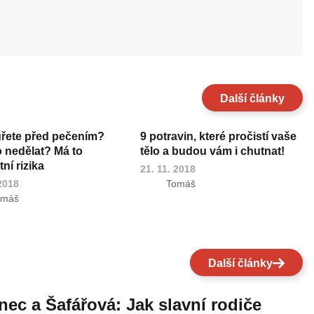
Další články
uřete před pečením?
9 potravin, které pročistí vaše
o nedělat? Má to
tělo a budou vám i chutnat!
ní rizika
21. 11. 2018
 2018
Tomáš
omáš
Další články
nec a Šafářová: Jak slavní rodiče