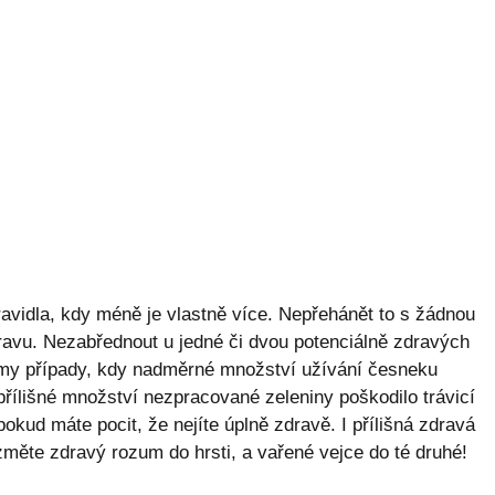
ravidla, kdy méně je vlastně více. Nepřehánět to s žádnou
travu. Nezabřednout u jedné či dvou potenciálně zdravých
námy případy, kdy nadměrné množství užívání česneku
přílišné množství nezpracované zeleniny poškodilo trávicí
okud máte pocit, že nejíte úplně zdravě. I přílišná zdravá
ěte zdravý rozum do hrsti, a vařené vejce do té druhé!