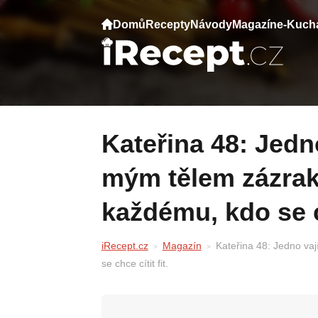
Domů
Recepty
Návody
Magazín
e-Kuch
Kateřina 48: Jedno vajíčko denně dělá s
mým tělem zázrak
každému, kdo se ch
iRecept.cz
Magazín
Kateřina 48: Jedno va
se chce cítit fit.