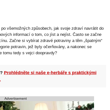
 po všemožných způsobech, jak svoje zdraví navrátit do
vých informací o tom, co jíst a nejíst. Často se začne
cínu. Začne si vybírat zdravé potraviny a těm „špatným“
gorie potravin, jež byly očerňovány, a nakonec se
je tomu tedy s vejci doopravdy?
n?
Prohlédněte si naše e-herbáře s praktickými
.
Advertisement