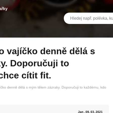
ařky
y. Doporučuji to
ce cítit fit.
jíčko denně dělá s mým tělem zázraky. Doporučuji to každému, kdo
Jan
, 09. 03. 2021