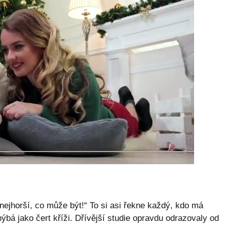
o nejhorší, co může být!“ To si asi řekne každý, kdo má
bá jako čert kříži. Dřívější studie opravdu odrazovaly od