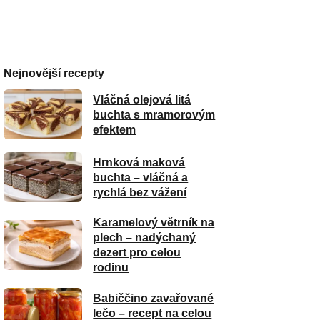
Nejnovější recepty
Vláčná olejová litá
buchta s mramorovým
efektem
Hrnková maková
buchta – vláčná a
rychlá bez vážení
Karamelový větrník na
plech – nadýchaný
dezert pro celou
rodinu
Babiččino zavařované
lečo – recept na celou