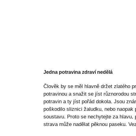
Jedna potravina zdraví nedělá
Člověk by se měl hlavně držet zlatého p
potravinou a snažit se jíst různorodou s
potravin a ty jíst pořád dokola. Jsou z
poškodilo sliznici žaludku, nebo naopak 
soustavu. Proto se nechytejte za hlavu, p
strava může nadělat pěknou paseku. Vezm