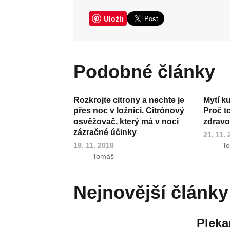
Uložit
Podobné články
Rozkrojte citrony a nechte je
Mytí k
přes noc v ložnici. Citrónový
Proč t
osvěžovač, který má v noci
zdravot
zázračné účinky
21. 11.
19. 11. 2018
T
Tomáš
Nejnovější články
Pleka