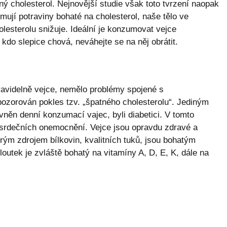
ý cholesterol. Nejnovější studie však toto tvrzení naopak
ují potraviny bohaté na cholesterol, naše tělo ve
lesterolu snižuje. Ideální je konzumovat vejce
do slepice chová, neváhejte se na něj obrátit.
 pravidelně vejce, nemělo problémy spojené s
pozorován pokles tzv. „špatného cholesterolu“. Jediným
ivněn denní konzumací vajec, byli diabetici. V tomto
 srdečních onemocnění. Vejce jsou opravdu zdravé a
ým zdrojem bílkovin, kvalitních tuků, jsou bohatým
loutek je zvláště bohatý na vitamíny A, D, E, K, dále na