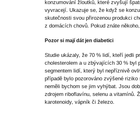
konzumování žloutků, které zvyšují špatn
vyvracejí. Ukazuje se, že když se konzum
skutečnosti svou přirozenou produkci cho
z domácích chovů. Pokud znáte někoho, k
Pozor si mají dát jen diabetici
Studie ukázaly, že 70 % lidí, kteří jedli
cholesterolem a u zbývajících 30 % byl 
segmentem lidí, který byl nepříznivě ovl
případě bylo pozorováno zvýšené riziko
neměli bychom se jim vyhýbat. Jsou dobr
zdrojem riboflavínu, selenu a vitamínů. Ž
karotenoidy, vápník či železo.