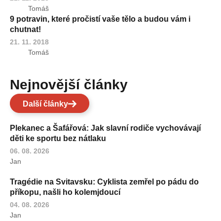
Tomáš
9 potravin, které pročistí vaše tělo a budou vám i
chutnat!
21. 11. 2018
Tomáš
Nejnovější články
Další články
Plekanec a Šafářová: Jak slavní rodiče vychovávají
děti ke sportu bez nátlaku
06. 08. 2026
Jan
Tragédie na Svitavsku: Cyklista zemřel po pádu do
příkopu, našli ho kolemjdoucí
04. 08. 2026
Jan