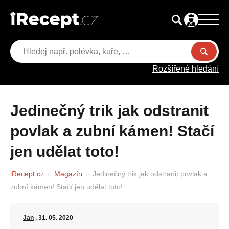
Rozšířené hledání
Jedinečný trik jak odstranit
povlak a zubní kámen! Stačí
jen udělat toto!
iRecept.cz
Magazín
Jedinečný trik jak odstranit povlak a
zubní kámen! Stačí jen udělat toto!
Jan
, 31. 05. 2020