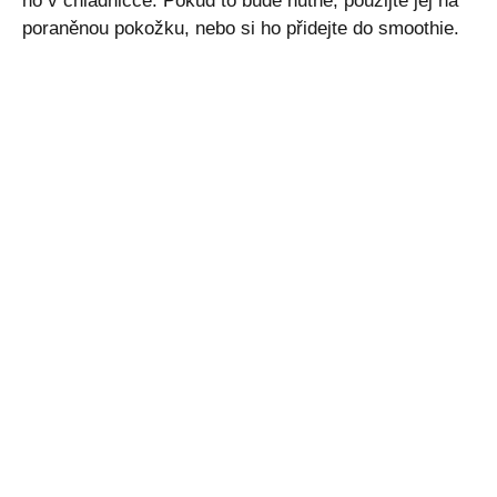
ho v chladničce. Pokud to bude nutné, použijte jej na
poraněnou pokožku, nebo si ho přidejte do smoothie.