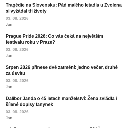
Tragédie na Slovensku: Pád malého letadla u Zvolena
si vyžádal tři životy
03. 08. 2026
Jan
Prague Pride 2026: Co vás čeká na největším
festivalu roku v Praze?
03. 08. 2026
Jan
Srpen 2026 přinese dvě zatmění: jedno večer, druhé
za úsvitu
03. 08. 2026
Jan
Dalibor Janda o 45 letech manželství: Žena zvládla i
šílené dopisy fanynek
03. 08. 2026
Jan