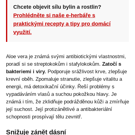
Chcete objevit sílu bylin a rostlin?
Prohlédněte si naše e-herbáře s
praktickými recepty a tipy pro domácí
využití.
Aloe vera je známá svými antibiotickými vlastnostmi,
poradí si se streptokokům i stafylokokům.
Zatočí s
bakteriemi i viry.
Podporuje srážlivost krve, zlepšuje
krevní oběh. Zpomaluje stranutie, zlepšuje vitalitu a
energii, má detoxikační účinky. Řeší problémy s
vypadáváním vlasů a suchou pokožkou hlavy. Je
známá i tím, že zklidňuje podrážděnou kůži a zmírňuje
její suchost. Její protizánětlivé a antibakteriální
schopnosti prospívají tělu zevnitř.
Snižuje zánět dásní