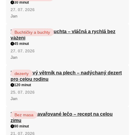
30 minut
27. 07. 2026
Jan
Hrnková maková buchta – vláčná a rychlá bez
Buchtičky a buchty
vážení
45 minut
27. 07. 2026
Jan
Karamelový větrník na plech – nadýchaný dezert
dezerty
pro celou rodinu
120 minut
25. 07. 2026
Jan
Babiččino zavařované lečo – recept na celou
Bez masa
zimu
90 minut
21. 07. 2026