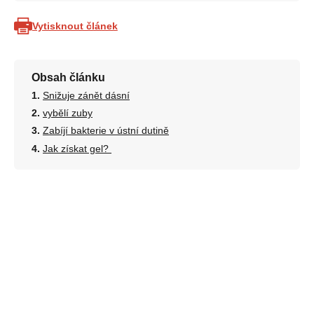
Vytisknout článek
Obsah článku
Snižuje zánět dásní
vybělí zuby
Zabíjí bakterie v ústní dutině
Jak získat gel?