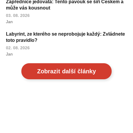
Zápřednice jedovatá: Tento pavouk se šíří Českem a
může vás kousnout
03. 08. 2026
Jan
Labyrint, ze kterého se neprobojuje každý: Zvládnete
toto pravidlo?
02. 08. 2026
Jan
Zobrazit další články