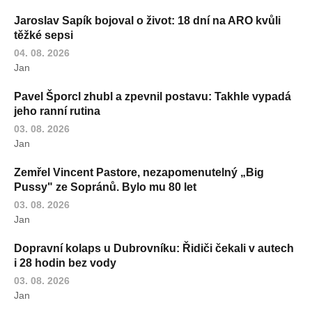
Jaroslav Sapík bojoval o život: 18 dní na ARO kvůli
těžké sepsi
04. 08. 2026
Jan
Pavel Šporcl zhubl a zpevnil postavu: Takhle vypadá
jeho ranní rutina
03. 08. 2026
Jan
Zemřel Vincent Pastore, nezapomenutelný „Big
Pussy" ze Sopránů. Bylo mu 80 let
03. 08. 2026
Jan
Dopravní kolaps u Dubrovníku: Řidiči čekali v autech
i 28 hodin bez vody
03. 08. 2026
Jan