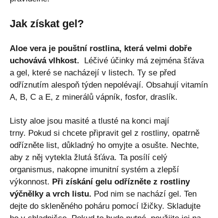
Jak získat gel?
Aloe vera je pouštní rostlina, která velmi dobře
uchovává vlhkost.
Léčivé účinky má zejména šťáva
a gel, které se nacházejí v listech. Ty se před
odříznutím alespoň týden nepolévají. Obsahují vitamín
A, B, C a E, z minerálů vápník, fosfor, draslík.
Listy aloe jsou masité a tlusté na konci mají
trny. Pokud si chcete připravit gel z rostliny, opatrně
odřízněte list, důkladný ho omyjte a osušte. Nechte,
aby z něj vytekla žlutá šťáva. Ta posílí celý
organismus, nakopne imunitní systém a zlepší
výkonnost.
Při získání gelu odřízněte z rostliny
výčnělky a vrch listu.
Pod nim se nachází gel. Ten
dejte do skleněného poháru pomocí lžičky. Skladujte