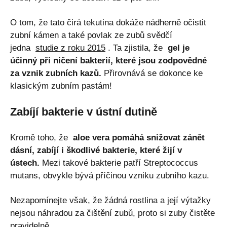
O tom, že tato čirá tekutina dokáže nádherně očistit
zubní kámen a také povlak ze zubů svědčí
jedna
studie z roku 2015
. Ta zjistila, že
gel je
účinný při ničení bakterií, které jsou zodpovědné
za vznik zubních kazů.
Přirovnává se dokonce ke
klasickým zubním pastám!
Zabíjí bakterie v ústní dutině
Kromě toho, že
aloe vera pomáhá snižovat zánět
dásní, zabíjí i škodlivé bakterie, které žijí v
ústech.
Mezi takové bakterie patří Streptococcus
mutans, obvykle bývá příčinou vzniku zubního kazu.
Nezapomínejte však, že žádná rostlina a její výtažky
nejsou náhradou za čištění zubů, proto si zuby čistěte
pravidelně.