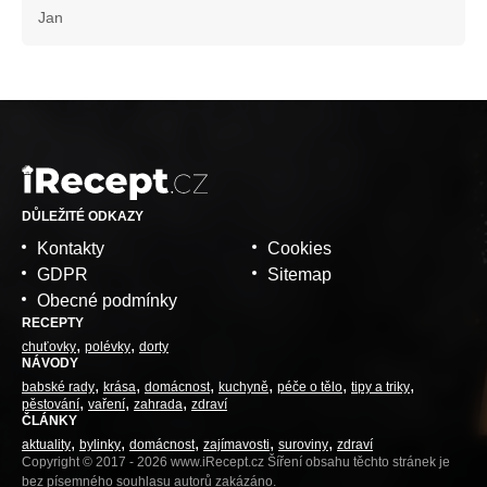
Jan
DŮLEŽITÉ ODKAZY
Kontakty
Cookies
GDPR
Sitemap
Obecné podmínky
RECEPTY
chuťovky
polévky
dorty
NÁVODY
babské rady
krása
domácnost
kuchyně
péče o tělo
tipy a triky
pěstování
vaření
zahrada
zdraví
ČLÁNKY
aktuality
bylinky
domácnost
zajímavosti
suroviny
zdraví
Copyright © 2017 - 2026 www.iRecept.cz Šíření obsahu těchto stránek je
bez písemného souhlasu autorů zakázáno.