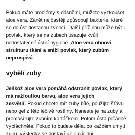
Pokud máte problémy s dásněmi, můžete vyzkoušet
aloe vera. Zánět nejčastěji způsobují bakterie, které
se do úst dostanou zvenčí. Další příčinou může být i
povlak, který se na zubech usazuje kvůli
nedostatečné ústní hygieně.
Aloe vera obnoví
strukturu tkání a sníží povlak, který zubům
neprospívá.
vybělí zuby
Jelikož aloe vera pomáhá odstranit povlak, který
má nažloutlou barvu, aloe vera jejich
zesvětlí.
Pokud chcete mít zuby bílé, použijte šťávu
nebo gel z této léčivé rostliny. Naneste je na zuby a
promasírujte zubním kartáčkem. Potom ústa pořádně
vypláchněte. Pokud to budete dělat po každém umytí
zubů, výsledky se dostaví už o pár dní.