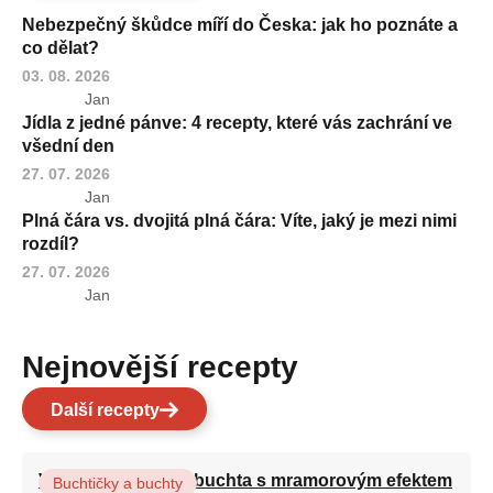
Nebezpečný škůdce míří do Česka: jak ho poznáte a
co dělat?
03. 08. 2026
Jan
Jídla z jedné pánve: 4 recepty, které vás zachrání ve
všední den
27. 07. 2026
Jan
Plná čára vs. dvojitá plná čára: Víte, jaký je mezi nimi
rozdíl?
27. 07. 2026
Jan
Nejnovější recepty
Další recepty
Vláčná olejová litá buchta s mramorovým efektem
Buchtičky a buchty