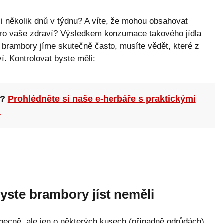
 i několik dnů v týdnu? A víte, že mohou obsahovat
 pro vaše zdraví? Výsledkem konzumace takového jídla
brambory jíme skutečně často, musíte vědět, které z
í. Kontrolovat byste měli:
n?
Prohlédněte si naše e-herbáře s praktickými
.
yste brambory jíst neměli
cně, ale jen o některých kusech (případně odrůdách).