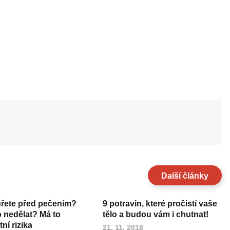
Další články
uřete před pečením?
9 potravin, které pročistí vaše
o nedělat? Má to
tělo a budou vám i chutnat!
ní rizika
21. 11. 2018