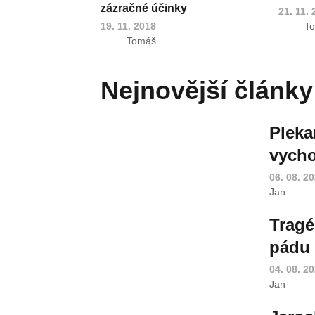
zázračné účinky
21. 11.
19. 11. 2018
T
Tomáš
Nejnovější články
Pleka
vycho
06. 08. 2
Jan
Tragé
pádu 
04. 08. 2
Jan