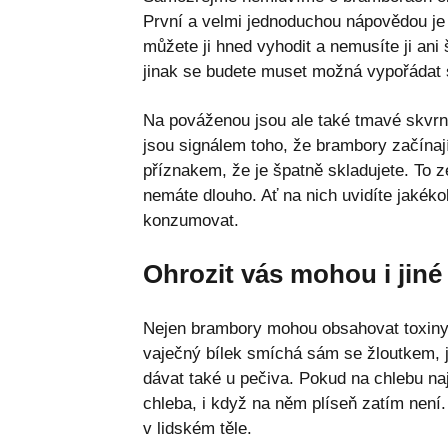
První a velmi jednoduchou nápovědou je 
můžete ji hned vyhodit a nemusíte ji ani 
jinak se budete muset možná vypořádat
Na pováženou jsou ale také tmavé skvrn
jsou signálem toho, že brambory začínaj
příznakem, že je špatně skladujete. To 
nemáte dlouho. Ať na nich uvidíte jakéko
konzumovat.
Ohrozit vás mohou i jiné
Nejen brambory mohou obsahovat toxiny. 
vaječný bílek smíchá sám se žloutkem, j
dávat také u pečiva. Pokud na chlebu naj
chleba, i když na něm plíseň zatím není
v lidském těle.