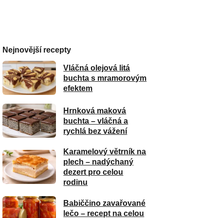
Nejnovější recepty
Vláčná olejová litá
buchta s mramorovým
efektem
Hrnková maková
buchta – vláčná a
rychlá bez vážení
Karamelový větrník na
plech – nadýchaný
dezert pro celou
rodinu
Babiččino zavařované
lečo – recept na celou