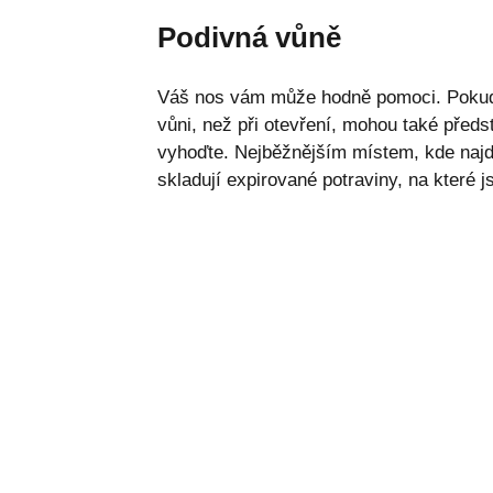
Podivná vůně
Váš nos vám může hodně pomoci. Pokud s
vůni, než při otevření, mohou také předst
vyhoďte. Nejběžnějším místem, kde najd
skladují expirované potraviny, na které j