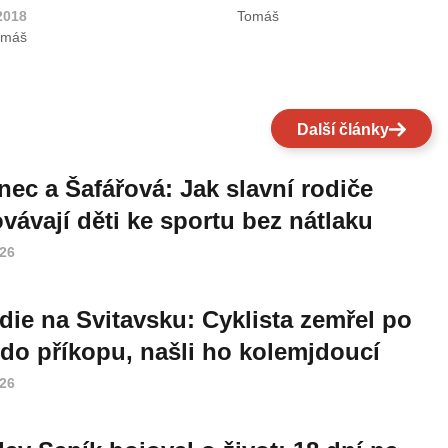
 2018
Tomáš
omáš
Další články
nec a Šafářová: Jak slavní rodiče
vávají děti ke sportu bez nátlaku
026
die na Svitavsku: Cyklista zemřel po
do příkopu, našli ho kolemjdoucí
026