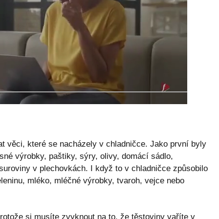
t věci, které se nacházely v chladničce. Jako první byly
é výrobky, paštiky, sýry, olivy, domácí sádlo,
suroviny v plechovkách. I když to v chladničce způsobilo
eleninu, mléko, mléčné výrobky, tvaroh, vejce nebo
rotože si musíte zvyknout na to, že těstoviny vaříte v