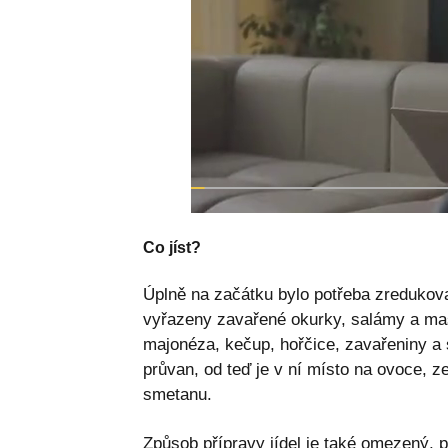
Co jíst?
Úplně na začátku bylo potřeba zredukova
vyřazeny zavařené okurky, salámy a masn
majonéza, kečup, hořčice, zavařeniny a 
průvan, od teď je v ní místo na ovoce, z
smetanu.
Způsob přípravy jídel je také omezený, p