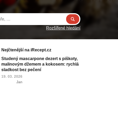
Rozšířené hledání
Nejčtenější na iRecept.cz
Studený mascarpone dezert s piškoty,
malinovým džemem a kokosem: rychlá
sladkost bez pečení
19. 03. 2026
Jan