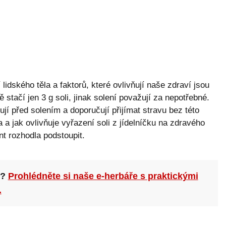
idského těla a faktorů, které ovlivňují naše zdraví jsou
tačí jen 3 g soli, jinak solení považují za nepotřebné.
rují před solením a doporučují přijímat stravu bez této
 a jak ovlivňuje vyřazení soli z jídelníčku na zdravého
t rozhodla podstoupit.
n?
Prohlédněte si naše e-herbáře s praktickými
.