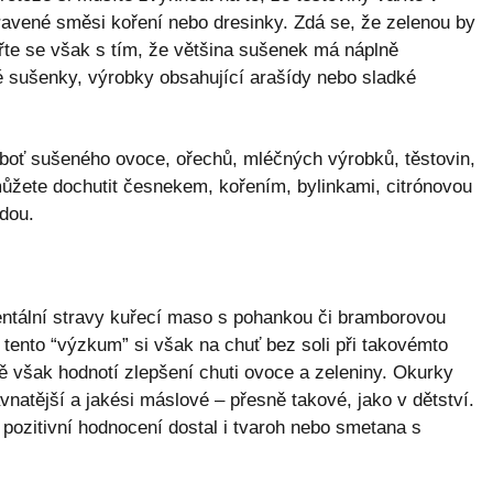
ravené směsi koření nebo dresinky. Zdá se, že zelenou by
řte se však s tím, že většina sušenek má náplně
ké sušenky, výrobky obsahující arašídy nebo sladké
oť sušeného ovoce, ořechů, mléčných výrobků, těstovin,
můžete dochutit česnekem, kořením, bylinkami, citrónovou
dou.
entální stravy kuřecí maso s pohankou či bramborovou
 tento “výzkum” si však na chuť bez soli při takovémto
ně však hodnotí zlepšení chuti ovoce a zeleniny. Okurky
vnatější a jakési máslové – přesně takové, jako v dětství.
a pozitivní hodnocení dostal i tvaroh nebo smetana s