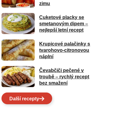
zimu
Cuketové placky se
smetanovým dipem –
nejlepší letní recept
Krupicové palačinky s
tvarohovo-citronovou
náplní
Čevabčiči pečené v
troubě – rychlý recept
bez smažení
Další recepty