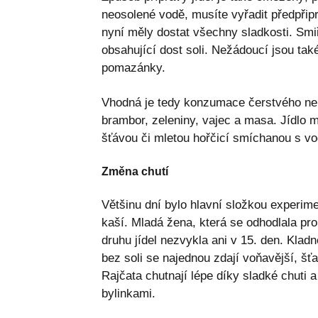
neosolené vodě, musíte vyřadit předpřip
nyní měly dostat všechny sladkosti. Smi
obsahující dost soli. Nežádoucí jsou ta
pomazánky.
Vhodná je tedy konzumace čerstvého neb
brambor, zeleniny, vajec a masa. Jídlo 
šťávou či mletou hořčicí smíchanou s vo
Změna chutí
Většinu dní bylo hlavní složkou experim
kaší. Mladá žena, která se odhodlala pro
druhu jídel nezvykla ani v 15. den. Klad
bez soli se najednou zdají voňavější, šťa
Rajčata chutnají lépe díky sladké chuti 
bylinkami.