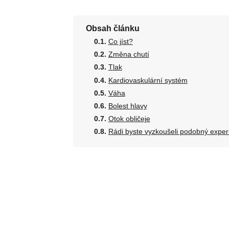
Obsah článku
Co jíst?
Změna chutí
Tlak
Kardiovaskulární systém
Váha
Bolest hlavy
Otok obličeje
Rádi byste vyzkoušeli podobný exper