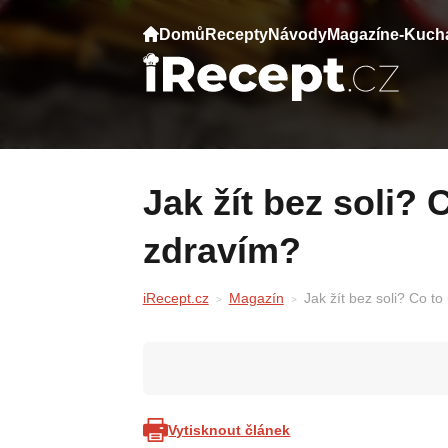
Domů
Recepty
Návody
Magazín
e-Kuch
Jak žít bez soli? Co to udělá s tělem a se
zdravím?
iRecept.cz
Magazín
Jak žít bez soli? Co t
Vytisknout článek