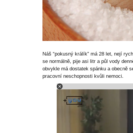
Náš “pokusný králík” má 28 let, nejí ryc
se normálně, pije asi litr a půl vody den
obvykle má dostatek spánku a obecně se
pracovní neschopnosti kvůli nemoci.