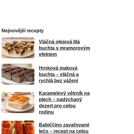
Nejnovější recepty
Vláčná olejová litá
buchta s mramorovým
efektem
Hrnková maková
buchta – vláčná a
rychlá bez vážení
Karamelový větrník na
plech – nadýchaný
dezert pro celou
rodinu
Babiččino zavařované
lečo – recept na celou