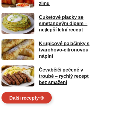
zimu
Cuketové placky se
smetanovým dipem –
nejlepší letní recept
Krupicové palačinky s
tvarohovo-citronovou
náplní
Čevabčiči pečené v
troubě – rychlý recept
bez smažení
Další recepty