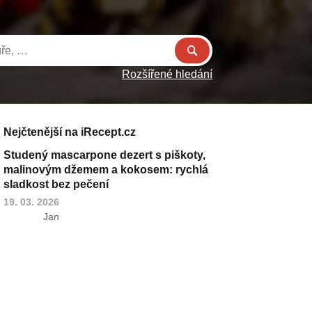
Rozšířené hledání
Nejčtenější na iRecept.cz
Studený mascarpone dezert s piškoty,
malinovým džemem a kokosem: rychlá
sladkost bez pečení
19. 03. 2026
Jan