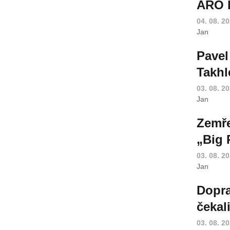
ARO k
04. 08. 2
Jan
Pavel
Takhl
03. 08. 2
Jan
Zemře
„Big 
03. 08. 2
Jan
Dopra
čekal
03. 08. 2