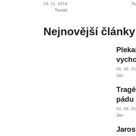
19. 11. 2018
T
Tomáš
Nejnovější články
Pleka
vycho
06. 08. 2
Jan
Tragé
pádu 
04. 08. 2
Jan
Jaros