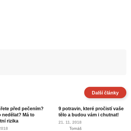
Další články
uřete před pečením?
9 potravin, které pročistí vaše
o nedělat? Má to
tělo a budou vám i chutnat!
ní rizika
21. 11. 2018
 2018
Tomáš