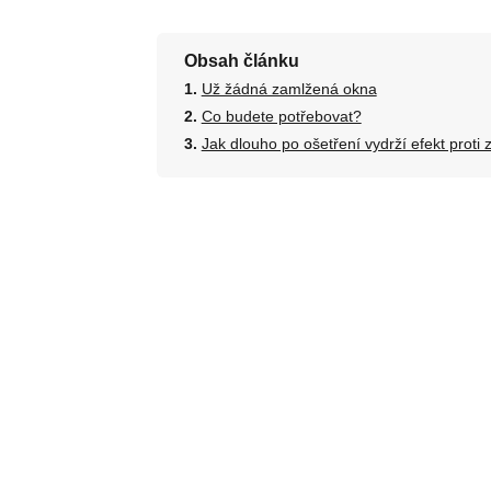
Obsah článku
Už žádná zamlžená okna
Co budete potřebovat?
Jak dlouho po ošetření vydrží efekt proti