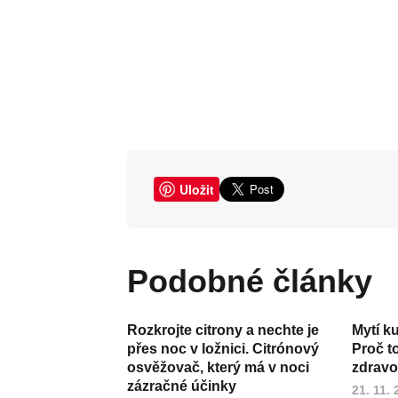
Uložit
Podobné články
Rozkrojte citrony a nechte je
Mytí k
přes noc v ložnici. Citrónový
Proč t
osvěžovač, který má v noci
zdravot
zázračné účinky
21. 11.