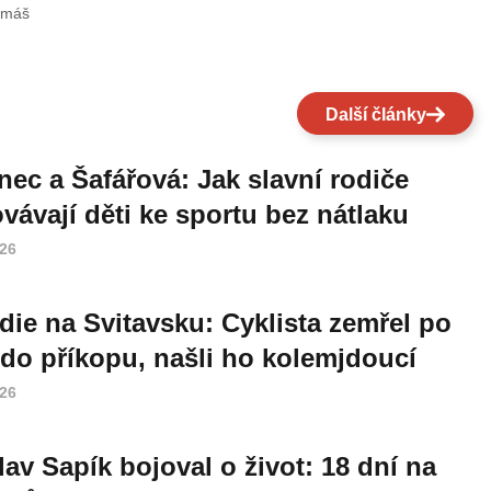
omáš
Další články
nec a Šafářová: Jak slavní rodiče
vávají děti ke sportu bez nátlaku
026
die na Svitavsku: Cyklista zemřel po
do příkopu, našli ho kolemjdoucí
026
lav Sapík bojoval o život: 18 dní na