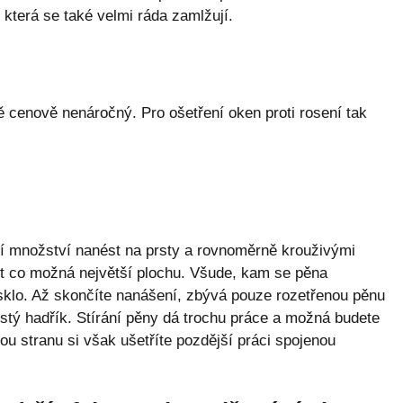
 která se také velmi ráda zamlžují.
ě cenově nenáročný. Pro ošetření oken proti rosení tak
ší množství nanést na prsty a rovnoměrně krouživými
t co možná největší plochu. Všude, kam se pěna
k sklo. Až skončíte nanášení, zbývá pouze rozetřenou pěnu
čistý hadřík. Stírání pěny dá trochu práce a možná budete
ou stranu si však ušetříte pozdější práci spojenou