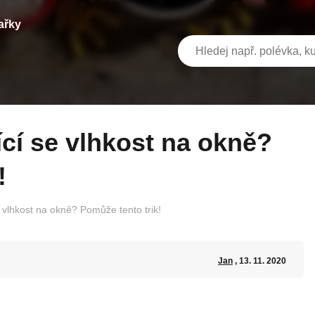
ařky
!
e vlhkost na okně? Pomůže tento trik!
Jan
, 13. 11. 2020