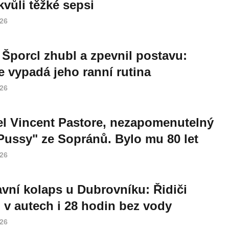
vůli těžké sepsi
026
 Šporcl zhubl a zpevnil postavu:
e vypadá jeho ranní rutina
026
l Vincent Pastore, nezapomenutelný
Pussy" ze Sopránů. Bylo mu 80 let
026
vní kolaps u Dubrovníku: Řidiči
i v autech i 28 hodin bez vody
026