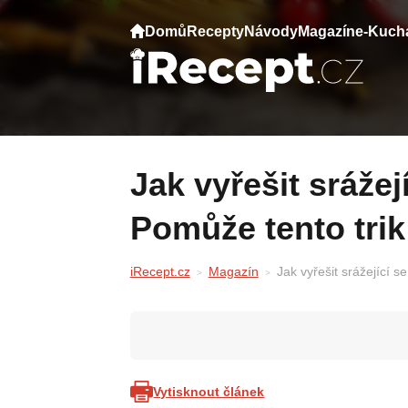
Domů
Recepty
Návody
Magazín
e-Kuch
Jak vyřešit srážející se vlhkost na okně?
Pomůže tento trik
iRecept.cz
Magazín
Jak vyřešit srážející s
Vytisknout článek