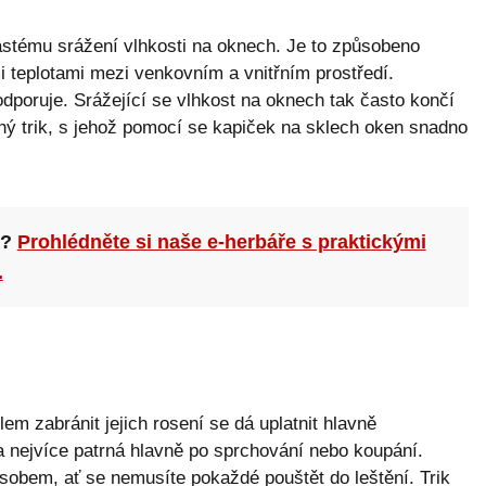
stému srážení vlhkosti na oknech. Je to způsobeno
 teplotami mezi venkovním a vnitřním prostředí.
dporuje. Srážející se vlhkost na oknech tak často končí
chý trik, s jehož pomocí se kapiček na sklech oken snadno
n?
Prohlédněte si naše e-herbáře s praktickými
.
lem zabránit jejich rosení se dá uplatnit hlavně
 nejvíce patrná hlavně po sprchování nebo koupání.
ůsobem, ať se nemusíte pokaždé pouštět do leštění. Trik