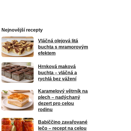
Nejnovější recepty
Vláčná olejová litá
buchta s mramorovým
efektem
Hrnková maková
buchta – vláčná a
rychlá bez vážení
Karamelový větrník na
plech – nadýchaný
dezert pro celou
rodinu
Babiččino zavařované
lečo – recept na celou