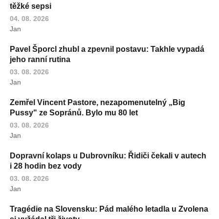
těžké sepsi
04. 08. 2026
Jan
Pavel Šporcl zhubl a zpevnil postavu: Takhle vypadá
jeho ranní rutina
03. 08. 2026
Jan
Zemřel Vincent Pastore, nezapomenutelný „Big
Pussy" ze Sopránů. Bylo mu 80 let
03. 08. 2026
Jan
Dopravní kolaps u Dubrovníku: Řidiči čekali v autech
i 28 hodin bez vody
03. 08. 2026
Jan
Tragédie na Slovensku: Pád malého letadla u Zvolena