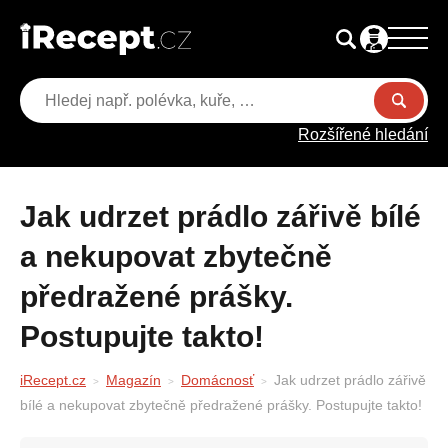
Rozšířené hledání
Jak udrzet prádlo zářivě bílé
a nekupovat zbytečně
předražené prášky.
Postupujte takto!
iRecept.cz
Magazín
Domácnosť
Jak udrzet prádlo zářivě
bílé a nekupovat zbytečně předražené prášky. Postupujte takto!