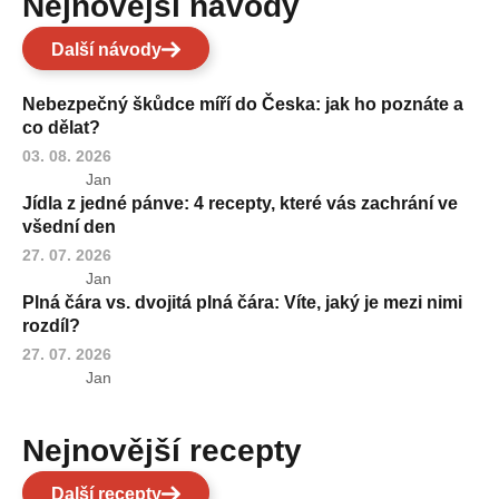
Nejnovější návody
Další návody
Nebezpečný škůdce míří do Česka: jak ho poznáte a
co dělat?
03. 08. 2026
Jan
Jídla z jedné pánve: 4 recepty, které vás zachrání ve
všední den
27. 07. 2026
Jan
Plná čára vs. dvojitá plná čára: Víte, jaký je mezi nimi
rozdíl?
27. 07. 2026
Jan
Nejnovější recepty
Další recepty