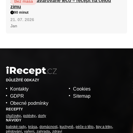
Babiččino zavařované lečo – recept na celou
Bez masa
zimu
90 minut
21. 07. 2026
Jan
DŮLEŽITÉ ODKAZY
Kontakty
Cookies
GDPR
Sitemap
Obecné podmínky
RECEPTY
chuťovky
polévky
dorty
NÁVODY
babské rady
krása
domácnost
kuchyně
péče o tělo
tipy a triky
pěstování
vaření
zahrada
zdraví