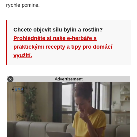
rychle pomine.
Chcete objevit sílu bylin a rostlin?
Prohlédněte si naše e-herbáře s
praktickými recepty a tipy pro domácí
využití.
Advertisement