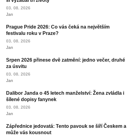
si vyžádal tři životy
03. 08. 2026
Jan
Prague Pride 2026: Co vás čeká na největším
festivalu roku v Praze?
03. 08. 2026
Jan
Srpen 2026 přinese dvě zatmění: jedno večer, druhé
za úsvitu
03. 08. 2026
Jan
Dalibor Janda o 45 letech manželství: Žena zvládla i
šílené dopisy fanynek
03. 08. 2026
Jan
Zápřednice jedovatá: Tento pavouk se šíří Českem a
může vás kousnout