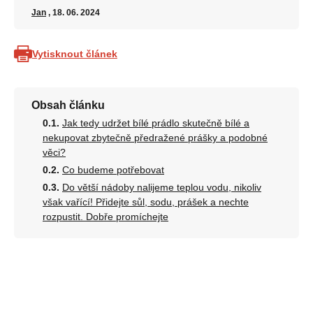
Jan
, 18. 06. 2024
Vytisknout článek
Obsah článku
Jak tedy udržet bílé prádlo skutečně bílé a
nekupovat zbytečně předražené prášky a podobné
věci?
Co budeme potřebovat
Do větší nádoby nalijeme teplou vodu, nikoliv
však vařící! Přidejte sůl, sodu, prášek a nechte
rozpustit. Dobře promíchejte