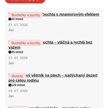
Vláčná olejová litá buchta s mramorovým efektem
Buchtičky a buchty
30 minut
27. 07. 2026
Jan
Hrnková maková buchta – vláčná a rychlá bez
Buchtičky a buchty
vážení
45 minut
27. 07. 2026
Jan
Karamelový větrník na plech – nadýchaný dezert
dezerty
pro celou rodinu
120 minut
25. 07. 2026
Jan