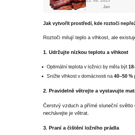
23. 06. 2025
Jan
Jak vytvořit prostředí, kde roztoči nepřež
Roztoči milují teplo a vlhkost, ale existu
1. Udržujte nízkou teplotu a vlhkost
Optimální teplota v ložnici by měla být
18
Snižte vlhkost v domácnosti na
40–50 %
2. Pravidelně větrejte a vystavujte mat
Čerstvý vzduch a přímé sluneční světlo ú
nechávejte je větrat.
3. Praní a čištění ložního prádla