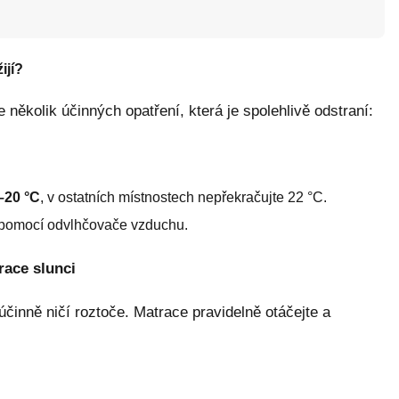
ijí?
je několik účinných opatření, která je spolehlivě odstraní:
–20 °C
, v ostatních místnostech nepřekračujte 22 °C.
pomocí odvlhčovače vzduchu.
race slunci
činně ničí roztoče. Matrace pravidelně otáčejte a