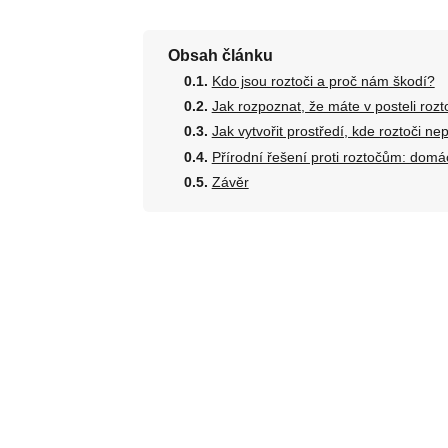
Obsah článku
Kdo jsou roztoči a proč nám škodí?
Jak rozpoznat, že máte v posteli roz
Jak vytvořit prostředí, kde roztoči nep
Přírodní řešení proti roztočům: domác
Závěr