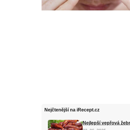
Nejčtenější na iRecept.cz
Nejlepší vepřová žebr