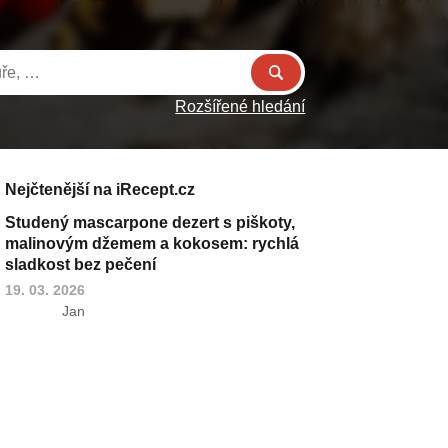
Rozšířené hledání
Nejčtenější na iRecept.cz
Studený mascarpone dezert s piškoty,
malinovým džemem a kokosem: rychlá
sladkost bez pečení
19. 03. 2026
Jan