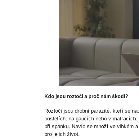
Kdo jsou roztoči a proč nám škodí?
Roztoči jsou drobní parazité, kteří se n
postelích, na gaučích nebo v matracích
při spánku. Navíc se množí ve vlhkém a t
pro jejich život.