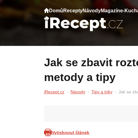
Domů
Recepty
Návody
Magazín
e-Kuch
Jak se zbavit roztočů v posteli: Nejlepší
metody a tipy
iRecept.cz
Návody
Tipy a triky
Jak se zba
Vytisknout článek