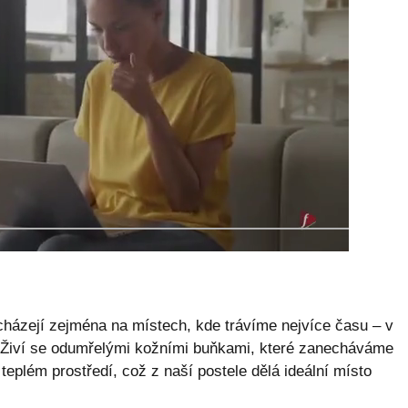
acházejí zejména na místech, kde trávíme nejvíce času – v
. Živí se odumřelými kožními buňkami, které zanecháváme
eplém prostředí, což z naší postele dělá ideální místo