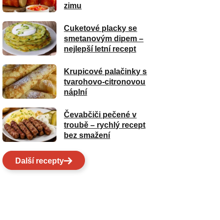
zimu
Cuketové placky se
smetanovým dipem –
nejlepší letní recept
Krupicové palačinky s
tvarohovo-citronovou
náplní
Čevabčiči pečené v
troubě – rychlý recept
bez smažení
Další recepty