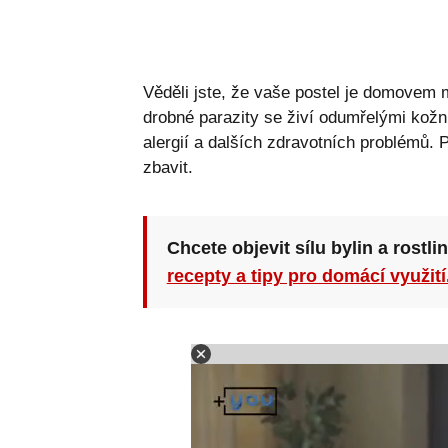
Věděli jste, že vaše postel je domovem m
drobné parazity se živí odumřelými kožn
alergií a dalších zdravotních problémů. 
zbavit.
Chcete objevit sílu bylin a rostli
recepty a tipy pro domácí využití