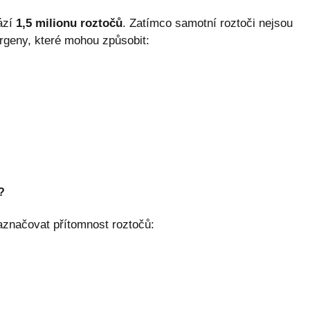
ází
1,5 milionu roztočů
. Zatímco samotní roztoči nejsou
ergeny, které mohou způsobit:
?
aznačovat přítomnost roztočů: