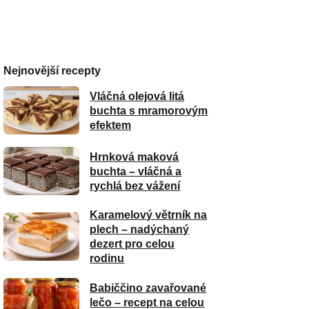
Nejnovější recepty
Vláčná olejová litá
buchta s mramorovým
efektem
Hrnková maková
buchta – vláčná a
rychlá bez vážení
Karamelový větrník na
plech – nadýchaný
dezert pro celou
rodinu
Babiččino zavařované
lečo – recept na celou