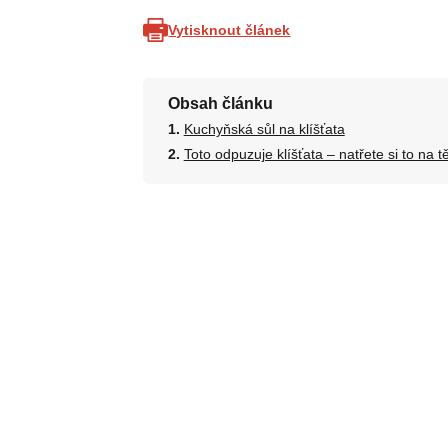
Vytisknout článek
Obsah článku
Kuchyňská sůl na klíšťata
Toto odpuzuje klíšťata – natřete si to na t