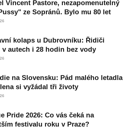
l Vincent Pastore, nezapomenutelný
Pussy" ze Sopránů. Bylo mu 80 let
026
vní kolaps u Dubrovníku: Řidiči
i v autech i 28 hodin bez vody
026
die na Slovensku: Pád malého letadla
lena si vyžádal tři životy
026
e Pride 2026: Co vás čeká na
tším festivalu roku v Praze?