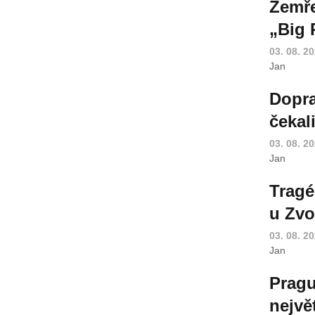
Zemře
„Big 
03. 08. 2
Jan
Dopra
čekal
03. 08. 2
Jan
Tragé
u Zvo
03. 08. 2
Jan
Pragu
nejvě