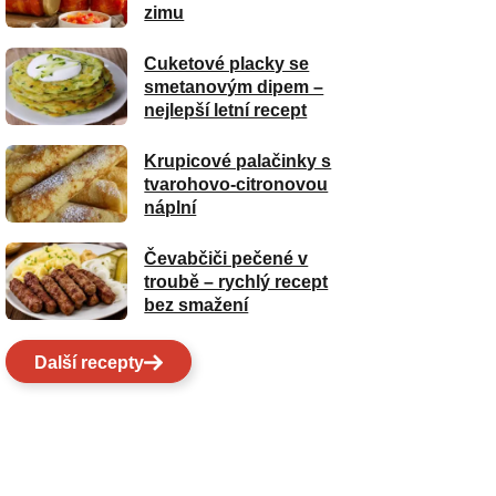
zimu
Cuketové placky se
smetanovým dipem –
nejlepší letní recept
Krupicové palačinky s
tvarohovo-citronovou
náplní
Čevabčiči pečené v
troubě – rychlý recept
bez smažení
Další recepty