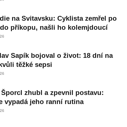
die na Svitavsku: Cyklista zemřel po
do příkopu, našli ho kolemjdoucí
026
lav Sapík bojoval o život: 18 dní na
vůli těžké sepsi
026
 Šporcl zhubl a zpevnil postavu:
e vypadá jeho ranní rutina
026