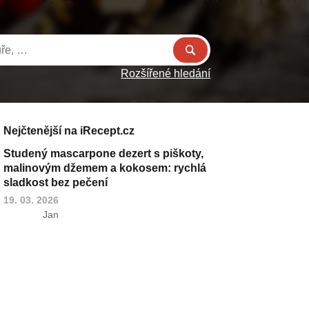
Rozšířené hledání
Nejčtenější na iRecept.cz
Studený mascarpone dezert s piškoty,
malinovým džemem a kokosem: rychlá
sladkost bez pečení
19. 03. 2026
Jan