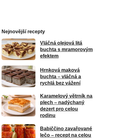
Nejnovější recepty
Vláčná olejová litá
buchta s mramorovým
efektem
Hrnková maková
buchta – vláčná a
rychlá bez vážení
Karamelový větrník na
plech – nadýchaný
dezert pro celou
rodinu
Babiččino zavařované
lečo – recept na celou