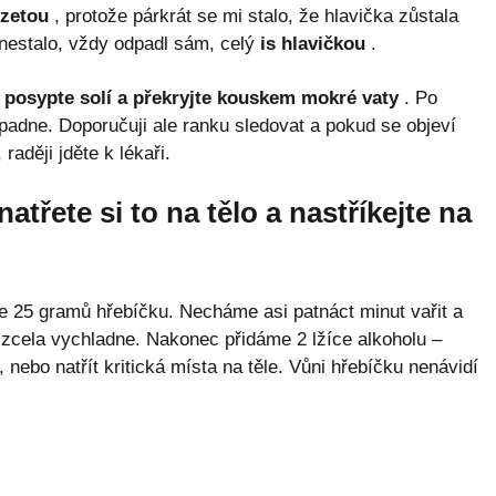
nzetou
, protože párkrát se mi stalo, že hlavička zůstala
 nestalo, vždy odpadl sám, celý
is hlavičkou
.
e posypte solí a překryjte kouskem mokré vaty
. Po
ypadne. Doporučuji ale ranku sledovat a pokud se objeví
raději jděte k lékaři.
atřete si to na tělo a nastříkejte na
te 25 gramů hřebíčku. Necháme asi patnáct minut vařit a
cela vychladne. Nakonec přidáme 2 lžíce alkoholu –
, nebo natřít kritická místa na těle. Vůni hřebíčku nenávidí