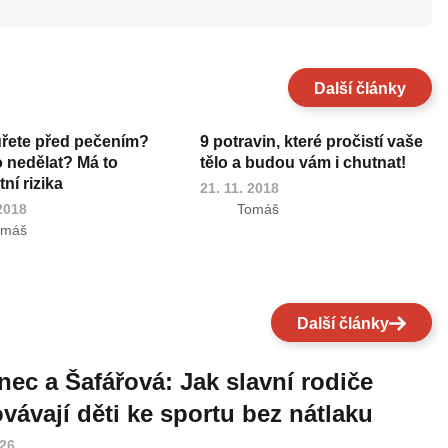
Další články
uřete před pečením?
9 potravin, které pročistí vaše
o nedělat? Má to
tělo a budou vám i chutnat!
ní rizika
21. 11. 2018
 2018
Tomáš
omáš
Další články
nec a Šafářová: Jak slavní rodiče
vávají děti ke sportu bez nátlaku
026