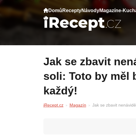
Domů
Recepty
Návody
Magazín
e-Kuch
Jak se zbavit nenáviděných klíšťat pomocí
soli: Toto by měl
každý!
iRecept.cz
Magazín
Jak se zbavit nenávidě