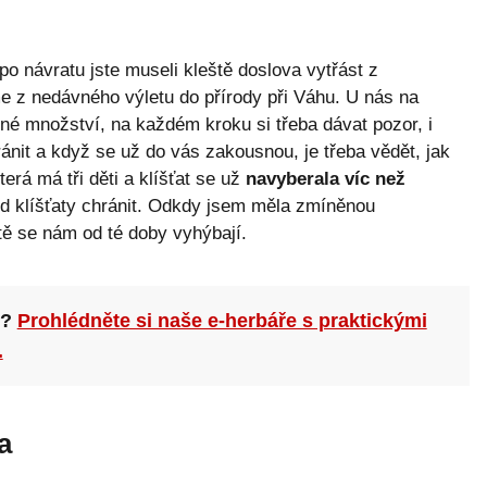
 po návratu jste museli kleště doslova vytřást z
e z nedávného výletu do přírody při Váhu. U nás na
čné množství, na každém kroku si třeba dávat pozor, i
ránit a když se už do vás zakousnou, je třeba vědět, jak
erá má tři děti a klíšťat se už
navyberala víc než
ed klíšťaty chránit. Odkdy jsem měla zmíněnou
tě se nám od té doby vyhýbají.
n?
Prohlédněte si naše e-herbáře s praktickými
.
a