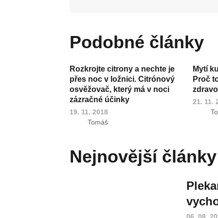
Podobné články
Rozkrojte citrony a nechte je
Mytí k
přes noc v ložnici. Citrónový
Proč t
osvěžovač, který má v noci
zdravot
zázračné účinky
21. 11.
19. 11. 2018
T
Tomáš
Nejnovější články
Pleka
vycho
06. 08. 2