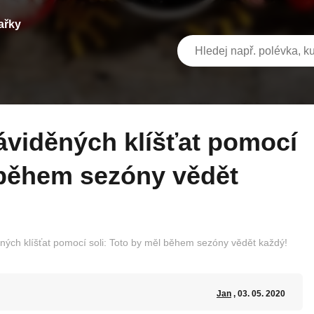
ařky
 během sezóny vědět
ných klíšťat pomocí soli: Toto by měl během sezóny vědět každý!
Jan
, 03. 05. 2020