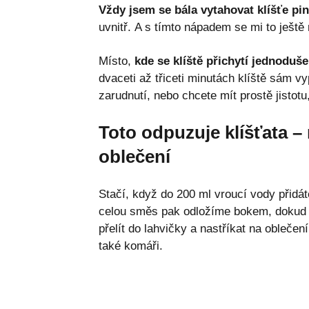
Vždy jsem se bála vytahovat klíšťe pi
uvnitř. A s tímto nápadem se mi to ještě
Místo,
kde se klíště přichytí jednoduš
dvaceti až třiceti minutách klíště sám v
zarudnutí, nebo chcete mít prostě jistotu, 
Toto odpuzuje klíšťata – n
oblečení
Stačí, když do 200 ml vroucí vody přidá
celou směs pak odložíme bokem, dokud z
přelít do lahvičky a nastříkat na oblečení
také komáři.