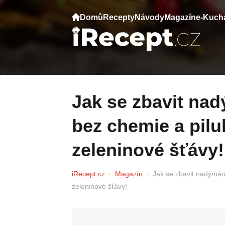
Domů
Recepty
Návody
Magazín
e-Kuch
Jak se zbavit nadýmání a špatného trávení
bez chemie a pil
zeleninové šťávy!
iRecept.cz
Magazín
Jak se zbavit nadýmán
zeleninové šťávy!