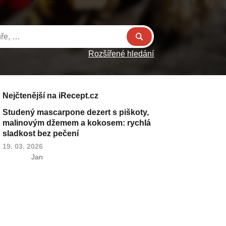
Rozšířené hledání
Nejčtenější na iRecept.cz
Studený mascarpone dezert s piškoty,
malinovým džemem a kokosem: rychlá
sladkost bez pečení
19. 03. 2026
Jan