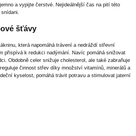
mno a vypijte čerstvé. Nejideálnější čas na pití této
 snídani.
nové šťávy
ákninu, která napomáhá trávení a nedráždí střevní
 tím přispívá k redukci nadýmání. Navíc pomáhá snižovat
dci. Obdobně celer snižuje cholesterol, ale také zabraňuje
reguluje činnost střev díky množství vitamínů, minerálů a
deční kyselost, pomáhá trávit potravu a stimulovat jaterní