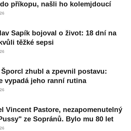
do příkopu, našli ho kolemjdoucí
026
lav Sapík bojoval o život: 18 dní na
vůli těžké sepsi
026
 Šporcl zhubl a zpevnil postavu:
e vypadá jeho ranní rutina
026
l Vincent Pastore, nezapomenutelný
Pussy" ze Sopránů. Bylo mu 80 let
026