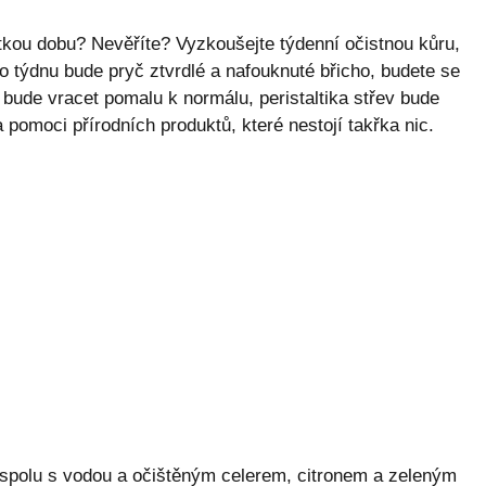
tkou dobu? Nevěříte? Vyzkoušejte týdenní očistnou kůru,
o týdnu bude pryč ztvrdlé a nafouknuté břicho, budete se
 bude vracet pomalu k normálu, peristaltika střev bude
a pomoci přírodních produktů, které nestojí takřka nic.
spolu s vodou a očištěným celerem, citronem a zeleným