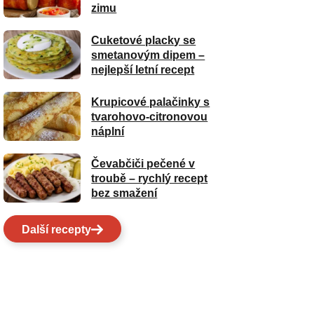
zimu
Cuketové placky se
smetanovým dipem –
nejlepší letní recept
Krupicové palačinky s
tvarohovo-citronovou
náplní
Čevabčiči pečené v
troubě – rychlý recept
bez smažení
Další recepty