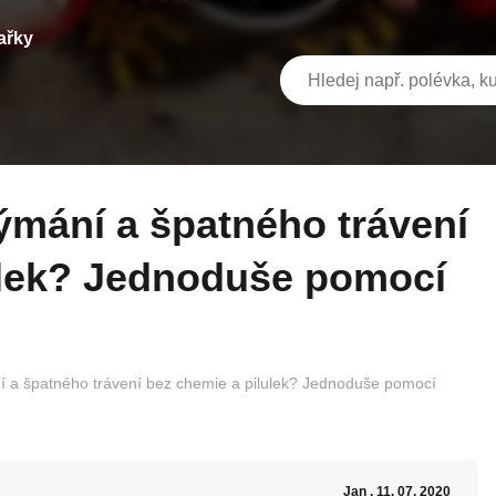
ařky
ulek? Jednoduše pomocí
í a špatného trávení bez chemie a pilulek? Jednoduše pomocí
Jan
, 11. 07. 2020