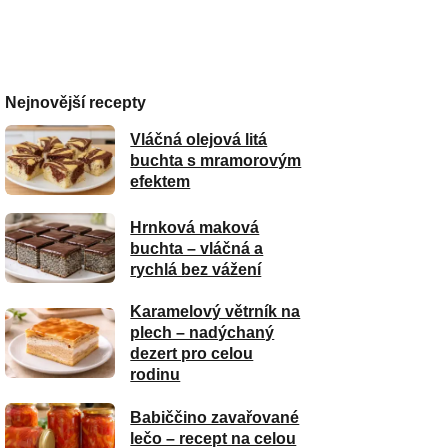
Nejnovější recepty
Vláčná olejová litá
buchta s mramorovým
efektem
Hrnková maková
buchta – vláčná a
rychlá bez vážení
Karamelový větrník na
plech – nadýchaný
dezert pro celou
rodinu
Babiččino zavařované
lečo – recept na celou