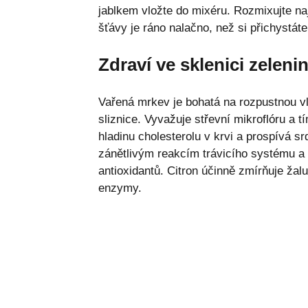
jablkem vložte do mixéru. Rozmixujte naje
šťávy je ráno nalačno, než si přichystáte
Zdraví ve sklenici zeleni
Vařená mrkev je bohatá na rozpustnou vl
sliznice. Vyvažuje střevní mikroflóru a
hladinu cholesterolu v krvi a prospívá sr
zánětlivým reakcím trávicího systému a 
antioxidantů. Citron účinně zmírňuje žalu
enzymy.