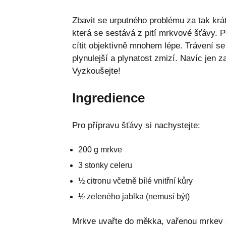
Zbavit se urputného problému za tak krá
která se sestává z pití mrkvové šťávy. P
cítit objektivně mnohem lépe. Trávení se
plynulejší a plynatost zmizí. Navíc jen z
Vyzkoušejte!
Ingredience
Pro přípravu šťávy si nachystejte:
200 g mrkve
3 stonky celeru
½ citronu včetně bílé vnitřní kůry
½ zeleného jablka (nemusí být)
Mrkve uvařte do měkka, vařenou mrkev 