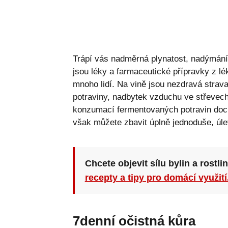
Trápí vás nadměrná plynatost, nadýmání 
jsou léky a farmaceutické přípravky z lé
mnoho lidí. Na vině jsou nezdravá strava
potraviny, nadbytek vzduchu ve střevech
konzumací fermentovaných potravin dochá
však můžete zbavit úplně jednoduše, úle
Chcete objevit sílu bylin a rostli
recepty a tipy pro domácí využití
7denní očistná kůra