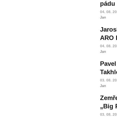
pádu 
04. 08. 2
Jan
Jaros
ARO k
04. 08. 2
Jan
Pavel
Takhl
03. 08. 2
Jan
Zemře
„Big 
03. 08. 2