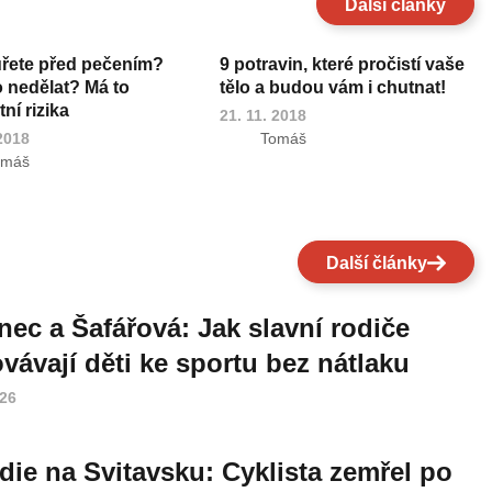
Další články
uřete před pečením?
9 potravin, které pročistí vaše
o nedělat? Má to
tělo a budou vám i chutnat!
ní rizika
21. 11. 2018
 2018
Tomáš
omáš
Další články
nec a Šafářová: Jak slavní rodiče
vávají děti ke sportu bez nátlaku
026
die na Svitavsku: Cyklista zemřel po