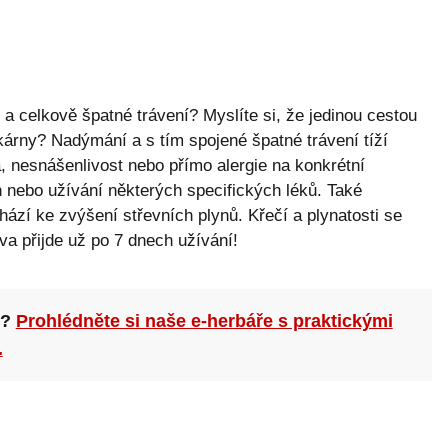
a celkově špatné trávení? Myslíte si, že jedinou cestou
kárny? Nadýmání a s tím spojené špatné trávení tíží
, nesnášenlivost nebo přímo alergie na konkrétní
 nebo užívání některých specifických léků. Také
zí ke zvýšení střevních plynů. Křečí a plynatosti se
va přijde už po 7 dnech užívání!
n?
Prohlédněte si naše e-herbáře s praktickými
.