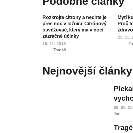
Podobné články
Rozkrojte citrony a nechte je
Mytí k
přes noc v ložnici. Citrónový
Proč t
osvěžovač, který má v noci
zdravot
zázračné účinky
21. 11.
19. 11. 2018
T
Tomáš
Nejnovější články
Pleka
vycho
06. 08. 2
Jan
Tragé