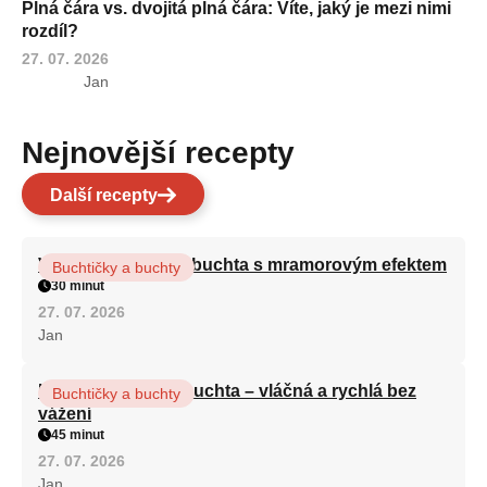
Plná čára vs. dvojitá plná čára: Víte, jaký je mezi nimi
rozdíl?
27. 07. 2026
Jan
Nejnovější recepty
Další recepty
Vláčná olejová litá buchta s mramorovým efektem
Buchtičky a buchty
30 minut
27. 07. 2026
Jan
Hrnková maková buchta – vláčná a rychlá bez
Buchtičky a buchty
vážení
45 minut
27. 07. 2026
Jan