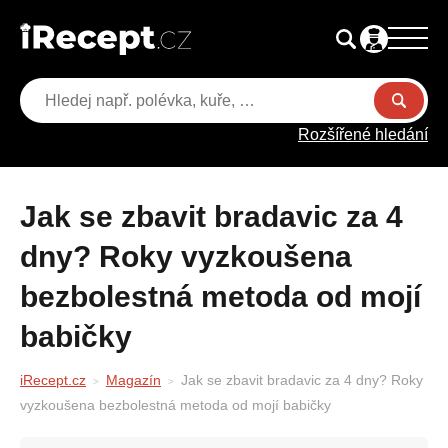
Rozšířené hledání
Jak se zbavit bradavic za 4
dny? Roky vyzkoušena
bezbolestná metoda od mojí
babičky
iRecept.cz
Magazín
Jak se zbavit bradavic za 4 dny? Roky
vyzkoušena bezbolestná metoda od mojí babičky