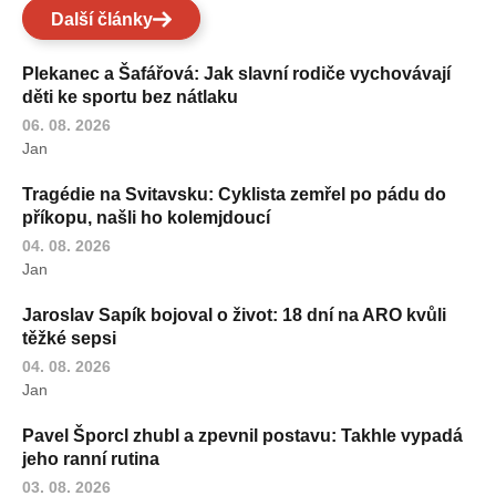
Další články
Plekanec a Šafářová: Jak slavní rodiče vychovávají
děti ke sportu bez nátlaku
06. 08. 2026
Jan
Tragédie na Svitavsku: Cyklista zemřel po pádu do
příkopu, našli ho kolemjdoucí
04. 08. 2026
Jan
Jaroslav Sapík bojoval o život: 18 dní na ARO kvůli
těžké sepsi
04. 08. 2026
Jan
Pavel Šporcl zhubl a zpevnil postavu: Takhle vypadá
jeho ranní rutina
03. 08. 2026