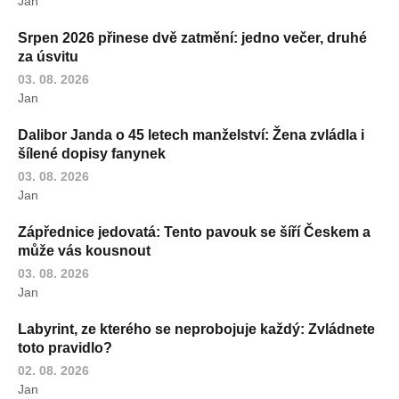
Jan
Srpen 2026 přinese dvě zatmění: jedno večer, druhé
za úsvitu
03. 08. 2026
Jan
Dalibor Janda o 45 letech manželství: Žena zvládla i
šílené dopisy fanynek
03. 08. 2026
Jan
Zápřednice jedovatá: Tento pavouk se šíří Českem a
může vás kousnout
03. 08. 2026
Jan
Labyrint, ze kterého se neprobojuje každý: Zvládnete
toto pravidlo?
02. 08. 2026
Jan