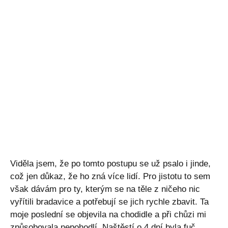
Viděla jsem, že po tomto postupu se už psalo i jinde,
což jen důkaz, že ho zná více lidí. Pro jistotu to sem
však dávám pro ty, kterým se na těle z ničeho nic
vyřítili bradavice a potřebují se jich rychle zbavit. Ta
moje poslední se objevila na chodidle a při chůzi mi
způsobovala nepohodlí. Naštěstí o 4 dní byla fuč.