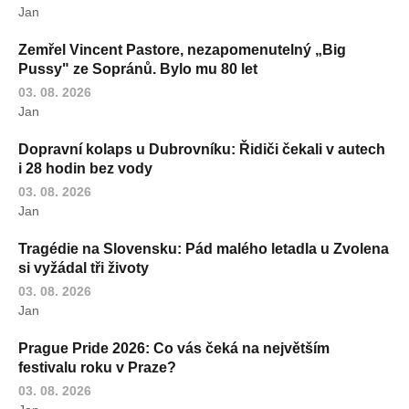
Jan
Zemřel Vincent Pastore, nezapomenutelný „Big
Pussy" ze Sopránů. Bylo mu 80 let
03. 08. 2026
Jan
Dopravní kolaps u Dubrovníku: Řidiči čekali v autech
i 28 hodin bez vody
03. 08. 2026
Jan
Tragédie na Slovensku: Pád malého letadla u Zvolena
si vyžádal tři životy
03. 08. 2026
Jan
Prague Pride 2026: Co vás čeká na největším
festivalu roku v Praze?
03. 08. 2026