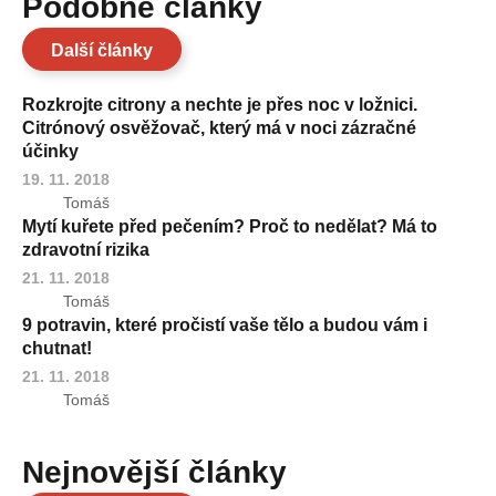
Podobné články
Další články
Rozkrojte citrony a nechte je přes noc v ložnici.
Citrónový osvěžovač, který má v noci zázračné
účinky
19. 11. 2018
Tomáš
Mytí kuřete před pečením? Proč to nedělat? Má to
zdravotní rizika
21. 11. 2018
Tomáš
9 potravin, které pročistí vaše tělo a budou vám i
chutnat!
21. 11. 2018
Tomáš
Nejnovější články