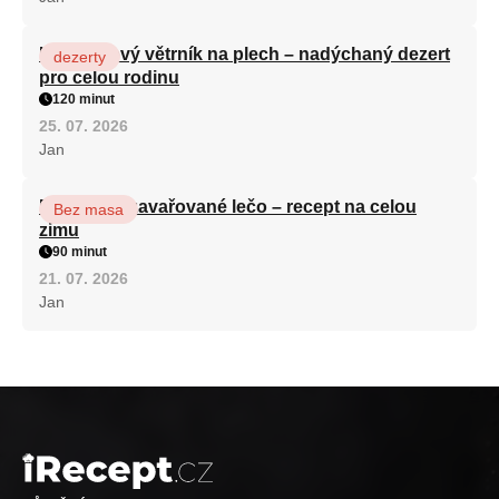
Karamelový větrník na plech – nadýchaný dezert
dezerty
pro celou rodinu
120 minut
25. 07. 2026
Jan
Babiččino zavařované lečo – recept na celou
Bez masa
zimu
90 minut
21. 07. 2026
Jan