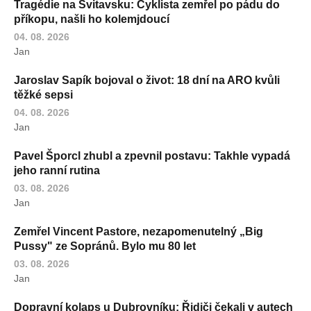
Tragédie na Svitavsku: Cyklista zemřel po pádu do
příkopu, našli ho kolemjdoucí
04. 08. 2026
Jan
Jaroslav Sapík bojoval o život: 18 dní na ARO kvůli
těžké sepsi
04. 08. 2026
Jan
Pavel Šporcl zhubl a zpevnil postavu: Takhle vypadá
jeho ranní rutina
03. 08. 2026
Jan
Zemřel Vincent Pastore, nezapomenutelný „Big
Pussy" ze Sopránů. Bylo mu 80 let
03. 08. 2026
Jan
Dopravní kolaps u Dubrovníku: Řidiči čekali v autech