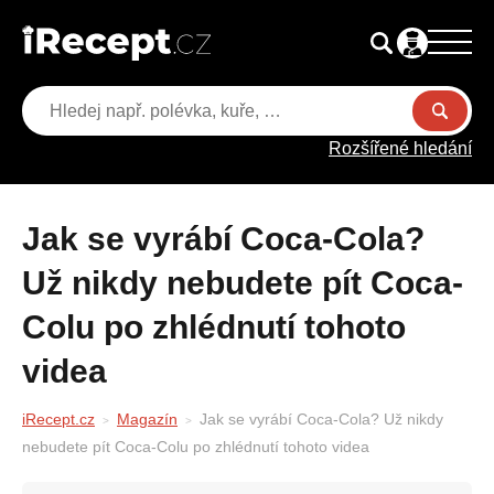
Rozšířené hledání
Jak se vyrábí Coca-Cola?
Už nikdy nebudete pít Coca-
Colu po zhlédnutí tohoto
videa
iRecept.cz
Magazín
Jak se vyrábí Coca-Cola? Už nikdy
nebudete pít Coca-Colu po zhlédnutí tohoto videa