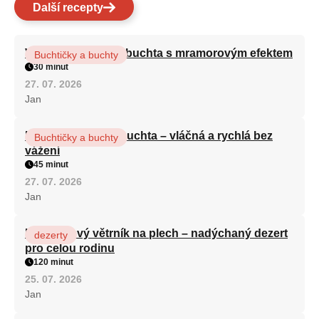
Další recepty
Vláčná olejová litá buchta s mramorovým efektem
Buchtičky a buchty
30 minut
27. 07. 2026
Jan
Hrnková maková buchta – vláčná a rychlá bez
Buchtičky a buchty
vážení
45 minut
27. 07. 2026
Jan
Karamelový větrník na plech – nadýchaný dezert
dezerty
pro celou rodinu
120 minut
25. 07. 2026
Jan