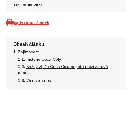
Jan
, 29. 09. 2022
Vytisknout článek
Obsah článku
Zajímavosti
Historie Coca-Coly
Každý ví, že Coca Cola nepatří mezi zdravé
nápoje
Více ve videu