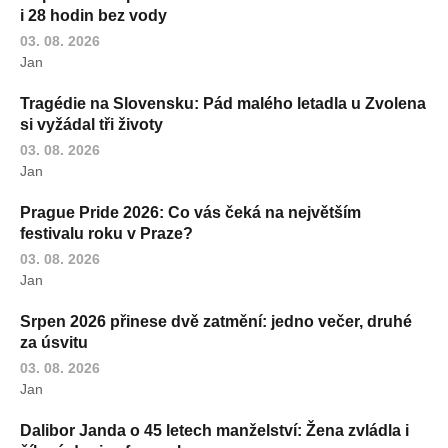
i 28 hodin bez vody
03. 08. 2026
Jan
Tragédie na Slovensku: Pád malého letadla u Zvolena
si vyžádal tři životy
03. 08. 2026
Jan
Prague Pride 2026: Co vás čeká na největším
festivalu roku v Praze?
03. 08. 2026
Jan
Srpen 2026 přinese dvě zatmění: jedno večer, druhé
za úsvitu
03. 08. 2026
Jan
Dalibor Janda o 45 letech manželství: Žena zvládla i