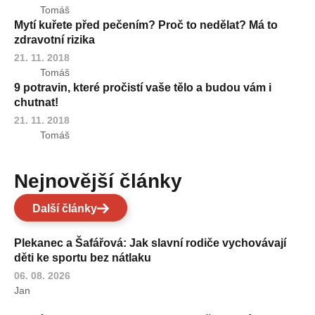
Tomáš
Mytí kuřete před pečením? Proč to nedělat? Má to
zdravotní rizika
21. 11. 2018
Tomáš
9 potravin, které pročistí vaše tělo a budou vám i
chutnat!
21. 11. 2018
Tomáš
Nejnovější články
Další články
Plekanec a Šafářová: Jak slavní rodiče vychovávají
děti ke sportu bez nátlaku
06. 08. 2026
Jan