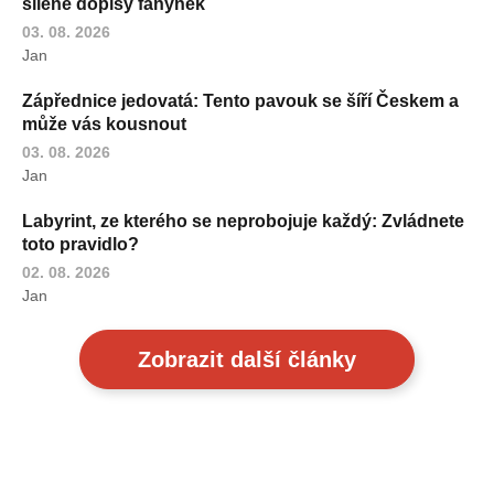
šílené dopisy fanynek
03. 08. 2026
Jan
Zápřednice jedovatá: Tento pavouk se šíří Českem a
může vás kousnout
03. 08. 2026
Jan
Labyrint, ze kterého se neprobojuje každý: Zvládnete
toto pravidlo?
02. 08. 2026
Jan
Zobrazit další články