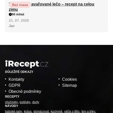
Babiččino zavařované lečo – recept na celou
Bez masa
zimu
90 minut
21. 07. 2026
Jan
DŮLEŽITÉ ODKAZY
Kontakty
Cookies
GDPR
Sitemap
Obecné podmínky
RECEPTY
chuťovky
polévky
dorty
NÁVODY
babské rady
krása
domácnost
kuchyně
péče o tělo
tipy a triky